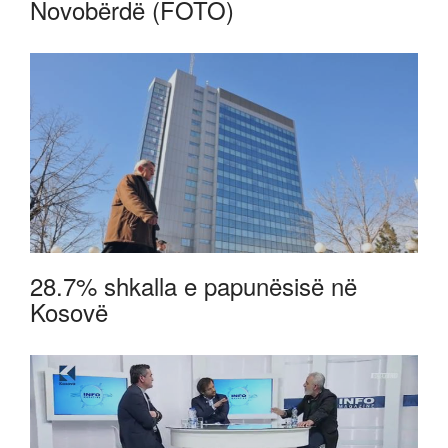
Novobërdë (FOTO)
28.7% shkalla e papunësisë në
Kosovë