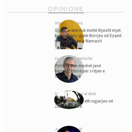
OPINIONE
Shpejtim Morina
Gjuha arabe nuk është thjesht mjet
komunikimi gjatë thirrjes së Ezanit
dhe për faljen e Namazit
Dr. Jürgen Todenhöfer
Politika dhe mediet janë
bashkëfajtore për rritjen e
islamofobisë
Dr. Abdurrahman el Akël
Disa mësime rreth ngjarjes në
Zelandën e Re
Justinian Topulli