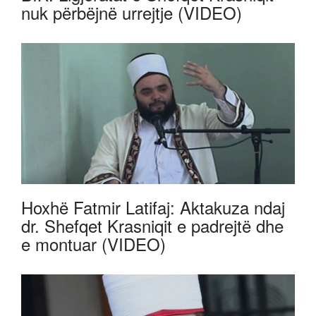
nuk përbëjnë urrejtje (VIDEO)
Hoxhë Fatmir Latifaj: Aktakuza ndaj
dr. Shefqet Krasniqit e padrejtë dhe
e montuar (VIDEO)