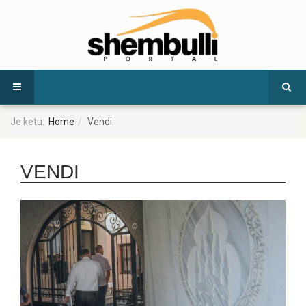
Je ketu:
Home
Vendi
VENDI