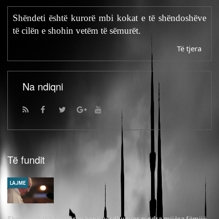
Shëndeti është kurorë mbi kokat e të shëndoshëve
të cilën e shohin vetëm të sëmurët.
Të tjera
Na ndiqni
Të fundit
LAJME