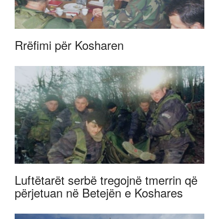
Rrëfimi për Kosharen
Luftëtarët serbë tregojnë tmerrin që
përjetuan në Betejën e Koshares