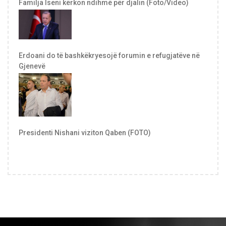
Familja Iseni kërkon ndihmë për djalin (Foto/Video)
Erdoani do të bashkëkryesojë forumin e refugjatëve në
Gjenevë
Presidenti Nishani viziton Qaben (FOTO)