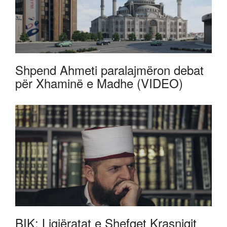
Shpend Ahmeti paralajmëron debat
për Xhaminë e Madhe (VIDEO)
BIK: Ligjëratat e Shefqet Krasniqit