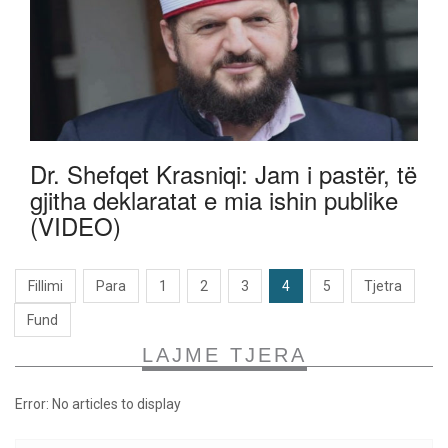
Dr. Shefqet Krasniqi: Jam i pastër, të
gjitha deklaratat e mia ishin publike
(VIDEO)
Fillimi
Para
1
2
3
4
5
Tjetra
Fund
LAJME TJERA
Error: No articles to display