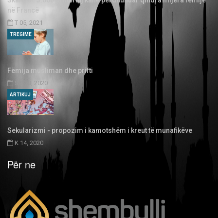
Skandal: 3.000 priftërinj kanë përdhunuar qindra mijëra fëmijë
në Francë
T 05, 2021
TREGIME
Fëmija musliman dhe prifti
SH 03, 2020
ARTIKUJ
Sekularizmi - propozim i kamotshëm i kreut të munafikëve
K 14, 2020
Për ne