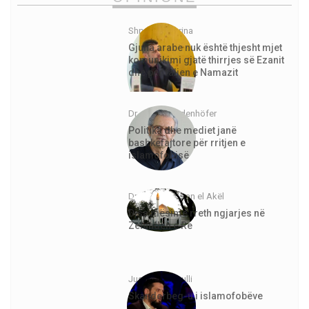
Shpejtim Morina
Gjuha arabe nuk është thjesht mjet
komunikimi gjatë thirrjes së Ezanit
dhe për faljen e Namazit
Dr. Jürgen Todenhöfer
Politika dhe mediet janë
bashkëfajtore për rritjen e
islamofobisë
Dr. Abdurrahman el Akël
Disa mësime rreth ngjarjes në
Zelandën e Re
Justinian Topulli
Skanderbeg-u i islamofobëve