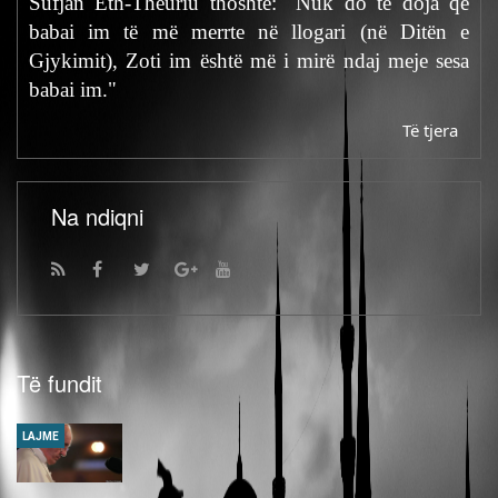
Sufjan Eth-Theuriu thoshte: "Nuk do të doja që
babai im të më merrte në llogari (në Ditën e
Gjykimit), Zoti im është më i mirë ndaj meje sesa
babai im."
Të tjera
Na ndiqni
Të fundit
LAJME