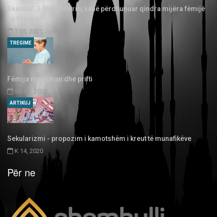
Skandal: 3.000 priftërinj kanë përdhunuar qindra mijëra fëmijë
në Francë
T 05, 2021
TREGIME
Fëmija musliman dhe prifti
SH 03, 2020
ARTIKUJ
Sekularizmi - propozim i kamotshëm i kreut të munafikëve
K 14, 2020
Për ne