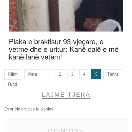
Plaka e braktisur 93-vjeçare, e
vetme dhe e uritur: Kanë dalë e më
kanë lanë vetëm!
Fillimi
Para
1
2
3
4
5
Tjetra
Fund
LAJME TJERA
Error: No articles to display
OPINIONE