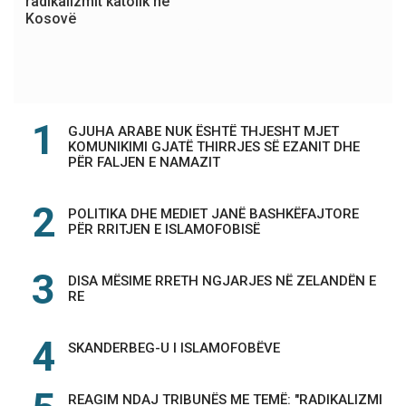
radikalizmit katolik në
Kosovë
GJUHA ARABE NUK ËSHTË THJESHT MJET
KOMUNIKIMI GJATË THIRRJES SË EZANIT DHE
PËR FALJEN E NAMAZIT
POLITIKA DHE MEDIET JANË BASHKËFAJTORE
PËR RRITJEN E ISLAMOFOBISË
DISA MËSIME RRETH NGJARJES NË ZELANDËN E
RE
SKANDERBEG-U I ISLAMOFOBËVE
REAGIM NDAJ TRIBUNËS ME TEMË: "RADIKALIZMI