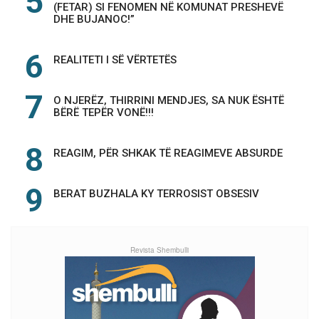
(FETAR) SI FENOMEN NË KOMUNAT PRESHEVË
DHE BUJANOC!”
REALITETI I SË VËRTETËS
O NJERËZ, THIRRINI MENDJES, SA NUK ËSHTË
BËRË TEPËR VONË!!!
REAGIM, PËR SHKAK TË REAGIMEVE ABSURDE
BERAT BUZHALA KY TERROSIST OBSESIV
Revista Shembulli