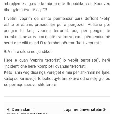
mbrojtjen e sigurisë kombëtare të Republikës së Kosovës
dhe qytetarëve të saj.."?!
I vetmi veprim që është përmendur para dëftorit "këtij"
është arrestimi, presidentja po e përgëzon Policinë për
pengim të këtij veprimi terrorist, pra, për pengim të
arrestimit, se arrestimi është i vetmi veprim i përmendur më
herët e të cilit mund t'i referohet përemri 'këtij veprimi'!
9. Vini re cilësimet juridike!
Herë e quan 'veprim terrorist( jo vepër terroriste)', herë
'incident' dhe herë 'komplot i dyshuar terrorist'!
Këto ishin veç disa nga vërejtjet e mia për shkrimin në fjalë,
kujtoj se ka nevojë të bëhet qytetari aktive edhe ndaj gjuhës
së përfaqësuesve shtetërorë.
Demaskimi i
Loja me universitetin