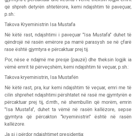
që shpreh detyrën shtetërore, kemi ndajshtim të paveçuar,
p.sh.:
Takova Kryeministrin Isa Mustafa
Në këtë rast, ndajshtimi i paveçuar "Isa Mustafa" duhet të
qëndrojë në rasën emërore pa marrë parasysh se në çfarë
rase është gjymtyra e përcaktuar prej tij.
Por, nëse e ndajmë me presje (pauzë) dhe theksin logjik ia
vëmë emrit të përveçshëm, kemi ndajshtim të veçuar, p.sh.:
Takova kryeministrin, Isa Mustafën
Në këtë rast, pra, kur kemi ndajshtim të veçuar, emri me të
cilin shprehet ndajshtimi përshtatet në rasë me gjymtyrën e
përcaktuar prej tij, d.mth., në shembullin që morëm, emrin
"Isa Mustafa", duhet ta vëmë në rasën kallëzore, sepse
gjymtyra që përcakton "kryeministrin" është në rasën
kallëzore.
Ja si i përdor ndajshtimet presidentja: