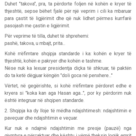
Duhet "takova", pra, ta përdorte foljen në kohën e kryer të
thjeshtë, sepse bëhet fjalë për një veprim i cili ka mbaruar
para çastit të ligjërimit dhe që nuk lidhet përmes kurrfarë
pasojash me çastin e ligjërimit.
Për veprime të tilla, duhet të shprehemi:
pashë, takova, u mbajt, prita...
Kohë rrëfimtare shqipja standarde i ka: kohën e kryer të
thjeshtë, kohën e pakryer dhe kohën e tashme.
Nëse nuk ka lexuar presidentja diçka të shkruar, të paktën
do ta ketë dëgjuar këngën "doli goca në penxhere..."
Vërtet, në gegërishte, si kohë rrëfimtare përdoret edhe e
kryera si "koka kan aga Hasan aga...", por ky përdorim nuk
është integruar në shqipen standarde.
2. Shqipja ka dy lloje të mëdha ndajshtimesh: ndajshtimin e
paveçuar dhe ndajshtimin e veçuar.
Kur nuk e ndajmë ndajshtimin me presje (pauzë) nga
gjymtyra e përcaktuar dhe kështu i vëmë theksin logjik emrit