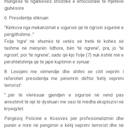
mungesë të ngarkesës stilistike e emocionale të mjeteve
gjuhësore.
6. Presidentja shkruan:
"Kërkova nga mekanizmat e sigurisë që të ngrisin sigurinë e
përgjithshme..."
Folja 'ngre' në shumës të vetës së tretë të kohës së
tashme në mënyrën lidhore, bën 'të ngrenë', pra, jo 'të
ngrisin', por 'të ngrenë', sado që kjo folje (7) nuk është më e
përshtatshmja që të japë kuptimin e synuar.
8. Lexojeni me vëmendje dhe shihni se cilit veprim i
referohet presidentja me përemrin dëftor 'këtij veprimi
terrorist':
"...për të vlerësuar gjendjen e sigurisë në vend pas
arrestimit të një të dyshuari me sasi të mëdha eksplozivi në
kryeqytet.
Përgëzoj Policinë e Kosovës për profesionalizmin dhe
punën e mirë në pengimin e këtij veprimi terrorist dhe në