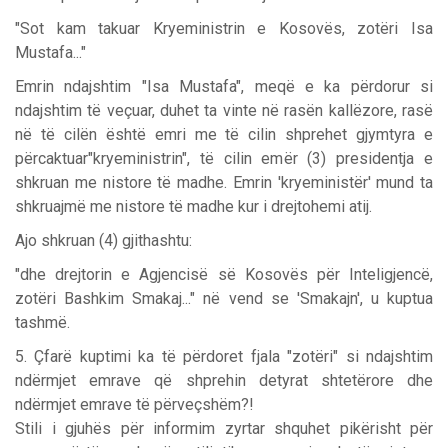
"Sot kam takuar Kryeministrin e Kosovës, zotëri Isa
Mustafa..."
Emrin ndajshtim "Isa Mustafa", meqë e ka përdorur si
ndajshtim të veçuar, duhet ta vinte në rasën kallëzore, rasë
në të cilën është emri me të cilin shprehet gjymtyra e
përcaktuar"kryeministrin", të cilin emër (3) presidentja e
shkruan me nistore të madhe. Emrin 'kryeministër' mund ta
shkruajmë me nistore të madhe kur i drejtohemi atij.
Ajo shkruan (4) gjithashtu:
"dhe drejtorin e Agjencisë së Kosovës për Inteligjencë,
zotëri Bashkim Smakaj..." në vend se 'Smakajn', u kuptua
tashmë.
5. Çfarë kuptimi ka të përdoret fjala "zotëri" si ndajshtim
ndërmjet emrave që shprehin detyrat shtetërore dhe
ndërmjet emrave të përveçshëm?!
Stili i gjuhës për informim zyrtar shquhet pikërisht për