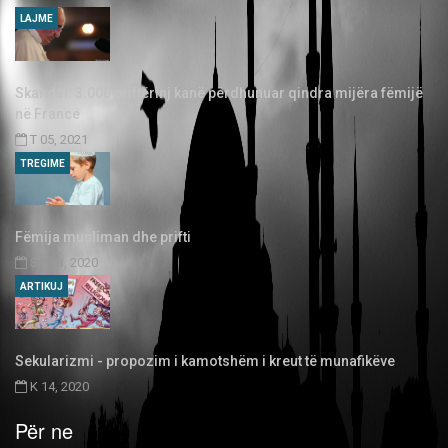
LAJME
Skandal: 3.000 priftërinj kanë përdhunuar qindra mijëra fëmijë
në Francë
T 05, 2021
TREGIME
Fëmija musliman dhe prifti
SH 03, 2020
ARTIKUJ
Sekularizmi - propozim i kamotshëm i kreut të munafikëve
K 14, 2020
Për ne