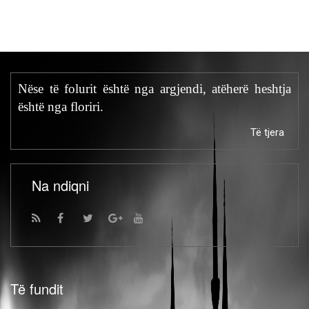
Nëse të folurit është nga argjendi, atëherë heshtja
është nga floriri.
Të tjera
Na ndiqni
Të fundit