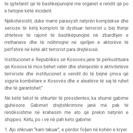
te qytetarët që të bashkëpunojnë me organet e rendit që po
e hetojnë këtë incident.
Njëkohësisht, duke marrë parasysh natyrën komplekse dhe
serioze të këtij komploti të dyshuar terrorist u bëj thirrje
shteteve të rajonit të bashkëpunojnë në zbardhjen e
rrethanave dhe të ndihmojnë në sjelljen e aktorëve të
përfshirë në këtë akt terrorist para drejtësisë.
Institucionet e Republikës së Kosovës janë të përkushtuara
që Kosova të mos bëhet vatër dhe shënjestër e aktiviteteve
terroriste dhe institucionet e vendit do të bëjnë çmos që
siguria kombëtare e Kosovës dhe e aleatëve të saj të ruhet
dhe të garantohet."
Në këtë tekst të shkurtër të presidentes, ka shumë gabime
gjuhësore. Gabimet drejtshkrimore janë më pak të
rëndësishme në krahasim me ato që prekin natyrën e
shqipes. Këtu, po i vë në pah këto gabime:
1. Ajo shkruan "kam takuar", e përdor foljen në kohën e kryer.