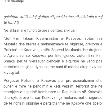
Ilmi Rexhepi
(vështrim kritik ndaj gjuhës së presidentes në shkrimin e saj
të fundit)
Në shkrimin e fundit të presidentes, shkruan:
"Sot kam takuar Kryeministrin e Kosovës, zotëri Isa
Mustafa dhe krerët e mekanizmave të sigurisë, drejtorin e
Policisë së Kosovës, zotëri Shpend Maxhunin dhe drejtorin
e Agjencisë së Kosovës për Inteligjencë, zotëri Bashkim
Smakaj për të vlerësuar gjendjen e sigurisë në vend pas
arrestimit të një të dyshuari me sasi të mëdha eksplozivi në
kryeqytet.
Përgëzoj Policinë e Kosovës për profesionalizmin dhe
punën e mirë në pengimin e këtij veprimi terrorist dhe në
mbrojtjen e sigurisë kombëtare të Republikës së Kosovës
dhe qytetarëve të saj. Kërkova nga mekanizmat e sigurisë
që të ngrisin sigurinë e përgjithshme në Kosovë dhe apeloj