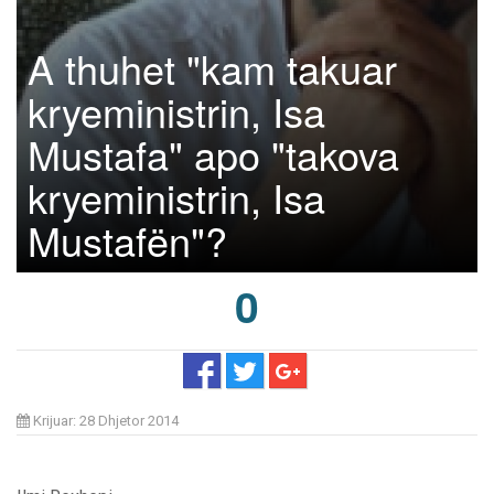
A thuhet "kam takuar
kryeministrin, Isa
Mustafa" apo "takova
kryeministrin, Isa
Mustafën"?
0
Krijuar: 28 Dhjetor 2014