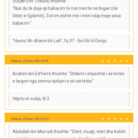
Sufjan Eth-Theuriu thoshte:
"Nuk do të doja që babai im të më merrte në llogari (në
Ditën e Gjykimit), Zoti im është më i mirë ndaj meje sesa
babai im."
"Husnu'dh-dhanni bil-Lah", fq.37 - Ibn Ebi'd-Dunja.
Shtune, 25 Tetor 2014 23:45
Ibrahim ibn Ed'hemi thoshte: "Shikimi i shpeshtë i së kotës
e largon nga zemra njohjen e së vërtetës."
Hiljetu el-eulija, 8/2
Shtune, 25 Tetor 2014 22:57
Abdullah ibn Mes'udi thoshte: "Ditët, muajt, vitet dhe kohët