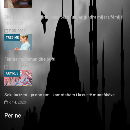
Skandal: 3.000 priftërinj kanë përdhunuar qindra mijëra fëmijë
në Francë
T 05, 2021
TREGIME
Fëmija musliman dhe prifti
SH 03, 2020
ARTIKUJ
Sekularizmi - propozim i kamotshëm i kreut të munafikëve
K 14, 2020
Për ne