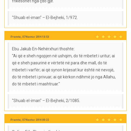
frikësohet nga çdo gjë."
"Shuab el-iman" – El-Bejheki, 1/972.
Premte, 07 Nentor 2014 10:53
Ebu Jakub En-Nehërxhuri thoshte:
"Ai që e sheh ngopjen në ushqim, do të mbetet i uritur; ai
që e sheh pasurinë e vërtetë në para dhe mall, do të
mbetet i varfër; ai që synon krijesat kur është në nevojë,
do të mbetet i privuar; ai që kërkon ndihmë jo nga Allahu,
do të mbetet i mashtruar."
"Shuab el-iman" – El-Bejheki, 2/1085.
Premte, 07 Nentor 2014 09:22