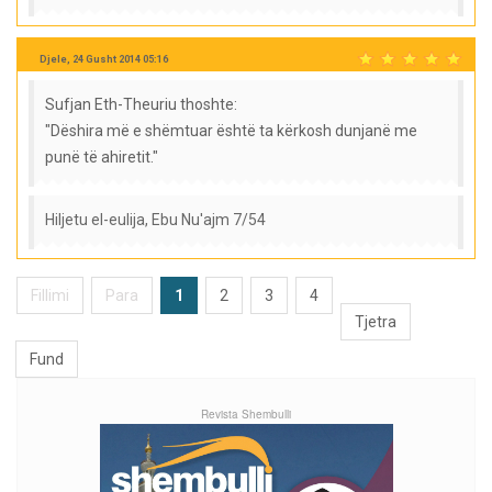
Djele, 24 Gusht 2014 05:16
Sufjan Eth-Theuriu thoshte:
"Dëshira më e shëmtuar është ta kërkosh dunjanë me
punë të ahiretit."
Hiljetu el-eulija, Ebu Nu'ajm 7/54
Fillimi
Para
1
2
3
4
Tjetra
Fund
Revista Shembulli