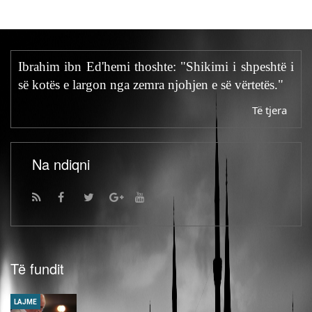
Ibrahim ibn Ed'hemi thoshte: "Shikimi i shpeshtë i
së kotës e largon nga zemra njohjen e së vërtetës."
Të tjera
Na ndiqni
Të fundit
LAJME