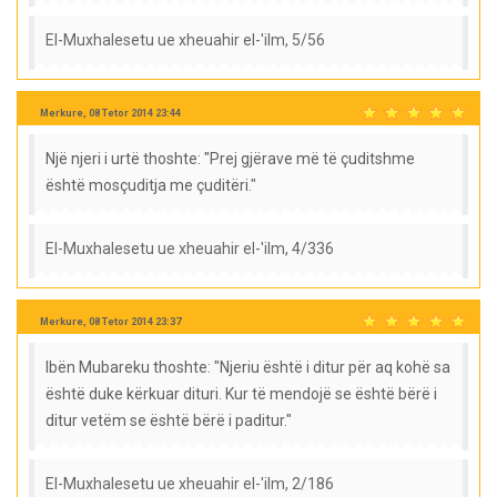
El-Muxhalesetu ue xheuahir el-'ilm, 5/56
Merkure, 08 Tetor 2014 23:44
Një njeri i urtë thoshte: "Prej gjërave më të çuditshme
është mosçuditja me çuditëri."
El-Muxhalesetu ue xheuahir el-'ilm, 4/336
Merkure, 08 Tetor 2014 23:37
Ibën Mubareku thoshte: "Njeriu është i ditur për aq kohë sa
është duke kërkuar dituri. Kur të mendojë se është bërë i
ditur vetëm se është bërë i paditur."
El-Muxhalesetu ue xheuahir el-'ilm, 2/186