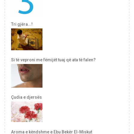
Tri gjëra...!
Si të veproni me fëmijët tuaj që ata të falen?
Çudia e djersës
Aroma e këndshme e Ebu Bekër El-Miskut