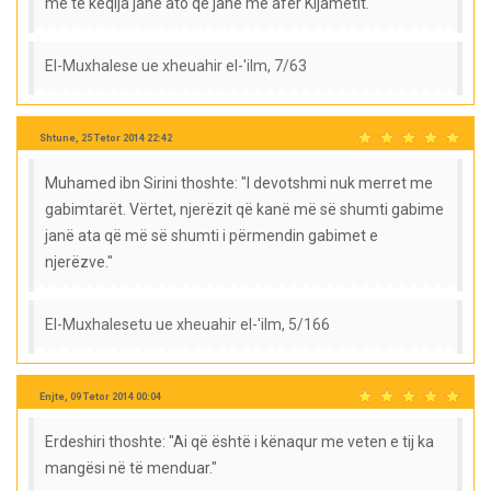
më të këqija janë ato që janë më afër Kijametit."
El-Muxhalese ue xheuahir el-'ilm, 7/63
Shtune, 25 Tetor 2014 22:42
Muhamed ibn Sirini thoshte: "I devotshmi nuk merret me
gabimtarët. Vërtet, njerëzit që kanë më së shumti gabime
janë ata që më së shumti i përmendin gabimet e
njerëzve."
El-Muxhalesetu ue xheuahir el-'ilm, 5/166
Enjte, 09 Tetor 2014 00:04
Erdeshiri thoshte: "Ai që është i kënaqur me veten e tij ka
mangësi në të menduar."