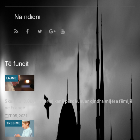
Na ndiqni
Të fundit
LAJME
Skandal: 3.000 priftërinj kanë përdhunuar qindra mijëra fëmijë
në Francë
T 05, 2021
TREGIME