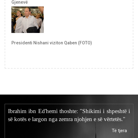
Gjenevë
Presidenti Nishani viziton Qaben (FOTO)
Ibrahim ibn Ed'hemi thoshte: "Shikimi i shpeshtë i
së kotës e largon nga zemra njohjen e së vërtetës."
Të tjera