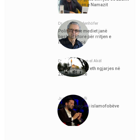
dhe për faljen e Namazit
Dr. Jürgen Todenhöfer
Politika dhe mediet janë
bashkëfajtore për rritjen e
islamofobisë
Dr. Abdurrahman el Akël
Disa mësime rreth ngjarjes në
Zelandën e Re
Justinian Topulli
Skanderbeg-u i islamofobëve