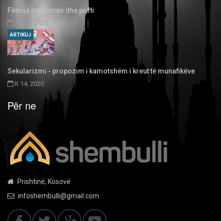
Fëmija musliman dhe prifti
SH 03, 2020
ARTIKUJ
Sekularizmi - propozim i kamotshëm i kreut të munafikëve
K 14, 2020
Për ne
Prishtinë, Kosovë
infoshembulli@gmail.com