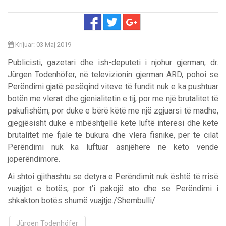
Krijuar: 03 Maj 2019
Publicisti, gazetari dhe ish-deputeti i njohur gjerman, dr.
Jürgen Todenhöfer, në televizionin gjerman ARD, pohoi se
Perëndimi gjatë pesëqind viteve të fundit nuk e ka pushtuar
botën me vlerat dhe gjenialitetin e tij, por me një brutalitet të
pakufishëm, por duke e bërë këtë me një zgjuarsi të madhe,
gjegjësisht duke e mbështjellë këtë luftë interesi dhe këtë
brutalitet me fjalë të bukura dhe vlera fisnike, për të cilat
Perëndimi nuk ka luftuar asnjëherë në këto vende
joperëndimore.
Ai shtoi gjithashtu se detyra e Perëndimit nuk është të rrisë
vuajtjet e botës, por t'i pakojë ato dhe se Perëndimi i
shkakton botës shumë vuajtje./Shembulli/
Jürgen Todenhöfer