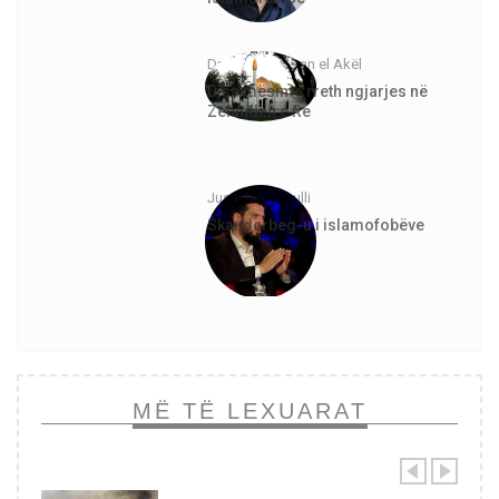
Dr. Abdurrahman el Akël
Disa mësime rreth ngjarjes në
Zelandën e Re
Justinian Topulli
Skanderbeg-u i islamofobëve
MË TË LEXUARAT