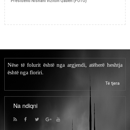
Presidenti Nishani viziton Qaben (FOTO)
Nëse të folurit është nga argjendi, atëherë heshtja
është nga floriri.
Të tjera
Na ndiqni