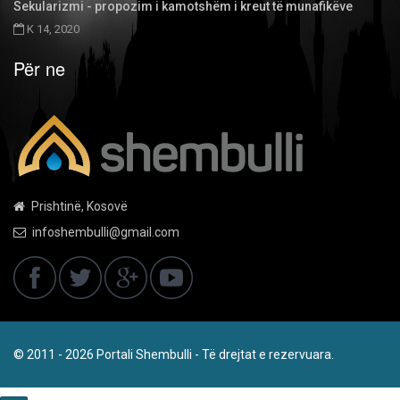
Sekularizmi - propozim i kamotshëm i kreut të munafikëve
K 14, 2020
Për ne
Prishtinë, Kosovë
infoshembulli@gmail.com
© 2011 - 2026 Portali Shembulli - Të drejtat e rezervuara.