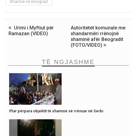
Xhamia në Beograd
Urimi i Myftiut për
Autoritetet komunale me
Ramazan (VIDEO)
xhandarmëri rrënojnë
xhaminë afër Beogradit
(FOTO/VIDEO)
TË NGJASHME
Iftar përpara objektit të xhamisë së rrënuar në Serbi