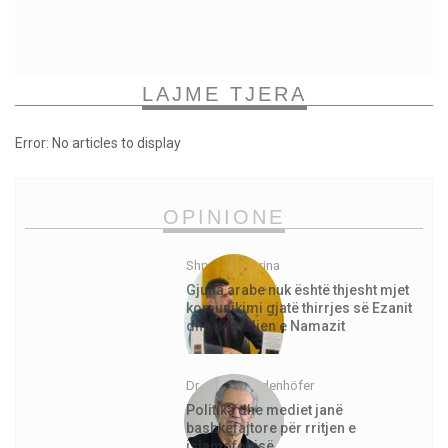
LAJME TJERA
Error: No articles to display
OPINIONE
Shpejtim Morina
Gjuha arabe nuk është thjesht mjet
komunikimi gjatë thirrjes së Ezanit
dhe për faljen e Namazit
Dr. Jürgen Todenhöfer
Politika dhe mediet janë
bashkëfajtore për rritjen e
islamofobisë