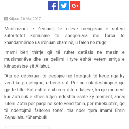
Krijuar: 26 Maj 2017
Muslimanët e Zemunit, të cilëve mëngjesin e sotëm
autoritetet komunale të shoqëruara me forca të
xhandarmërisë ua rrënuan xhaminë, u falën në rrugë.
Imami bëri thirrje që të ruhet qetësia në mesin e
muslimanëve dhe se qëllimi i tyre është vetëm arritja e
kënaqësisë së Allahut.
“Ata që dëshiruan të tregojnë një fotografi të keqe nga ky
vend ku po jetojmë, e bënë sot. Por ne nuk dëshirojmë një
gjë të tillë. Sot është e xhuma, ditë e lutjeve, ka një moment
kur Zoti nuk e kthen lutjen, ndoshta është ky moment, andaj
luteni Zotin për paqe në këtë vend tonin, për mirëkuptim, që
të ndërtojmë faltoren tonë”, tha ndër tjera imami Emin
Zejnullahu./Shembulli