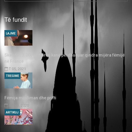
Të fundit
LAJME
Skandal: 3.000 priftërinj kanë përdhunuar qindra mijëra fëmijë
në Francë
T 05, 2021
TREGIME
Fëmija musliman dhe prifti
SH 03, 2020
ARTIKUJ