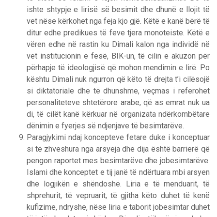
ishte shtypje e lirisë së besimit dhe dhunë e llojit të
vet nëse kërkohet nga feja kjo gjë. Këtë e kanë bërë të
ditur edhe predikues të feve tjera monoteiste. Këtë e
vëren edhe në rastin ku Dimali kalon nga individë në
vet institucionin e fesë, BIK-un, të cilin e akuzon për
përhapje të ideologjisë që mohon mendimin e lirë. Po
kështu Dimali nuk ngurron që këto të drejta t’i cilësojë
si diktatoriale dhe të dhunshme, veçmas i referohet
personaliteteve shtetërore arabe, që as emrat nuk ua
di, të cilët kanë kërkuar në organizata ndërkombëtare
dënimin e fyerjes së ndjenjave të besimtarëve.
Paragjykimi ndaj koncepteve fetare duke i konceptuar
si të zhveshura nga arsyeja dhe dija është barrierë që
pengon raportet mes besimtarëve dhe jobesimtarëve.
Islami dhe konceptet e tij janë të ndërtuara mbi arsyen
dhe logjikën e shëndoshë. Liria e të menduarit, të
shprehurit, të vepruarit, të gjitha këto duhet të kenë
kufizime, ndryshe, nëse liria e taborit jobesimtar duhet