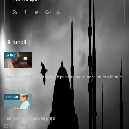
Të fundit
LAJME
Skandal: 3.000 priftërinj kanë përdhunuar qindra mijëra fëmijë
në Francë
T 05, 2021
TREGIME
Fëmija musliman dhe prifti
SH 03, 2020