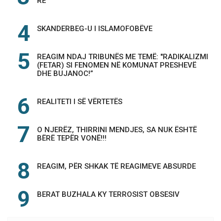
RE
SKANDERBEG-U I ISLAMOFOBËVE
REAGIM NDAJ TRIBUNËS ME TEMË: "RADIKALIZMI
(FETAR) SI FENOMEN NË KOMUNAT PRESHEVË
DHE BUJANOC!”
REALITETI I SË VËRTETËS
O NJERËZ, THIRRINI MENDJES, SA NUK ËSHTË
BËRË TEPËR VONË!!!
REAGIM, PËR SHKAK TË REAGIMEVE ABSURDE
BERAT BUZHALA KY TERROSIST OBSESIV