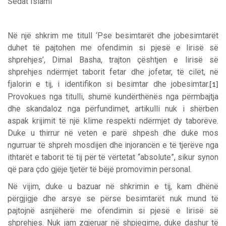
Sedat Islami
Në një shkrim me titull ‘Pse besimtarët dhe jobesimtarët
duhet të pajtohen me ofendimin si pjesë e lirisë së
shprehjes’, Dimal Basha, trajton çështjen e lirisë së
shprehjes ndërmjet taborit fetar dhe jofetar, të cilët, në
fjalorin e tij, i identifikon si besimtar dhe jobesimtar.
[1]
Provokues nga titulli, shumë kundërthënës nga përmbajtja
dhe skandaloz nga përfundimet, artikulli nuk i shërben
aspak krijimit të një klime respekti ndërmjet dy taborëve.
Duke u thirrur në veten e parë shpesh dhe duke mos
ngurruar të shpreh mosdijen dhe injorancën e të tjerëve nga
ithtarët e taborit të tij për të vërtetat “absolute”, sikur synon
që para çdo gjëje tjetër të bëjë promovimin personal.
Në vijim, duke u bazuar në shkrimin e tij, kam dhënë
përgjigje dhe arsye se përse besimtarët nuk mund të
pajtojnë asnjëherë me ofendimin si pjesë e lirisë së
shprehjes. Nuk jam zgjeruar në shpjegime, duke dashur të