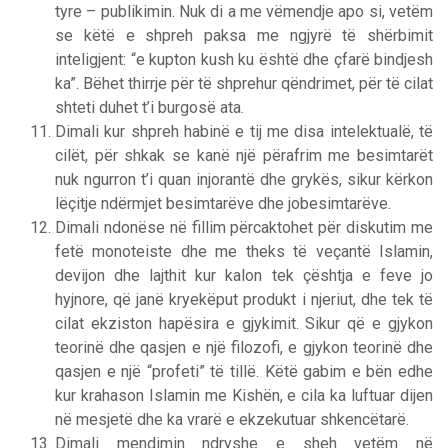
tyre – publikimin. Nuk di a me vëmendje apo si, vetëm
se këtë e shpreh paksa me ngjyrë të shërbimit
inteligjent: “e kupton kush ku është dhe çfarë bindjesh
ka”. Bëhet thirrje për të shprehur qëndrimet, për të cilat
shteti duhet t’i burgosë ata.
Dimali kur shpreh habinë e tij me disa intelektualë, të
cilët, për shkak se kanë një përafrim me besimtarët
nuk ngurron t’i quan injorantë dhe grykës, sikur kërkon
lëçitje ndërmjet besimtarëve dhe jobesimtarëve.
Dimali ndonëse në fillim përcaktohet për diskutim me
fetë monoteiste dhe me theks të veçantë Islamin,
devijon dhe lajthit kur kalon tek çështja e feve jo
hyjnore, që janë kryekëput produkt i njeriut, dhe tek të
cilat ekziston hapësira e gjykimit. Sikur që e gjykon
teorinë dhe qasjen e një filozofi, e gjykon teorinë dhe
qasjen e një “profeti” të tillë. Këtë gabim e bën edhe
kur krahason Islamin me Kishën, e cila ka luftuar dijen
në mesjetë dhe ka vrarë e ekzekutuar shkencëtarë.
Dimali mendimin ndryshe e sheh vetëm në