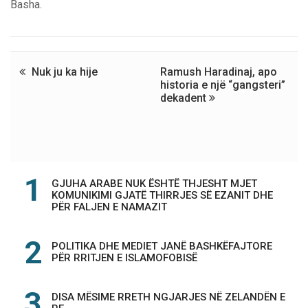
Basha.
Nuk ju ka hije
Ramush Haradinaj, apo
historia e një “gangsteri”
dekadent
GJUHA ARABE NUK ËSHTË THJESHT MJET
KOMUNIKIMI GJATË THIRRJES SË EZANIT DHE
PËR FALJEN E NAMAZIT
POLITIKA DHE MEDIET JANË BASHKËFAJTORE
PËR RRITJEN E ISLAMOFOBISË
DISA MËSIME RRETH NGJARJES NË ZELANDËN E