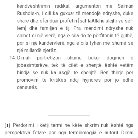
këndvështrimin radikal: argumenton me Salman
Rushdie-n, i cili ka guxuar të mendojë ndryshe, duke
sharë dhe ofenduar profetin [sal-laAllahu alejhi ve sel-
lem] dhe familjen e tij. Pra, mendimi ndryshe nuk
shihet si një vlerë, nga e cila do të përfitonin të gjithë,
por si një kundërvlerë, nga e cila fyhen më shumë se
një miliardë njerëz.
Dimali portretizon shumë bukur dogmën e
jobesimtarëve, tek të cilët e shenjtë është vetëm
bindja se nuk ka asgjë të shenjtë. Bën thirrje për
promovim të kritikës ndaj hyjnores por jo edhe
censurës.
Përdorimi i këtij termi në këtë shkrim nuk është nga
[1]
perspektiva fetare por nga terminologjia e autorit Dimal