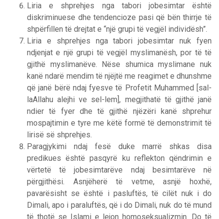
Liria e shprehjes nga tabori jobesimtar është
diskriminuese dhe tendencioze pasi që bën thirrje të
shpërfillen të drejtat e “një grupi të vegjël individësh”.
Liria e shprehjes nga tabori jobesimtar nuk fyen
ndjenjat e një grupi të vegjël myslimanësh, por të të
gjithë myslimanëve. Nëse shumica myslimane nuk
kanë ndarë mendim të njëjtë me reagimet e dhunshme
që janë bërë ndaj fyesve të Profetit Muhammed [sal-
laAllahu alejhi ve sel-lem], megjithatë të gjithë janë
ndier të fyer dhe të gjithë njëzëri kanë shprehur
mospajtimin e tyre me këtë formë të demonstrimit të
lirisë së shprehjes.
Paragjykimi ndaj fesë duke marrë shkas disa
predikues është pasqyrë ku reflekton qëndrimin e
vërtetë të jobesimtarëve ndaj besimtarëve në
përgjithësi. Asnjëherë të vetme, asnjë hoxhë,
pavarësisht se është i pasluftës, të cilët nuk i do
Dimali, apo i paraluftës, që i do Dimali, nuk do të mund
të thotë se Islami e lejon homoseksualizmin. Do të