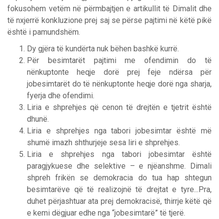
fokusohem vetëm në përmbajtjen e artikullit të Dimalit dhe
të nxjerrë konkluzione prej saj se përse pajtimi në këtë pikë
është i pamundshëm.
Dy gjëra të kundërta nuk bëhen bashkë kurrë.
Për besimtarët pajtimi me ofendimin do të
nënkuptonte heqje dorë prej feje ndërsa për
jobesimtarët do të nënkuptonte heqje dorë nga sharja,
fyerja dhe ofendimi.
Liria e shprehjes që cenon të drejtën e tjetrit është
dhunë.
Liria e shprehjes nga tabori jobesimtar është më
shumë imazh shthurjeje sesa liri e shprehjes.
Liria e shprehjes nga tabori jobesimtar është
paragjykuese dhe selektive – e njëanshme. Dimali
shpreh frikën se demokracia do tua hap shtegun
besimtarëve që të realizojnë të drejtat e tyre...Pra,
duhet përjashtuar ata prej demokracisë, thirrje këtë që
e kemi dëgjuar edhe nga “jobesimtarë” të tjerë.