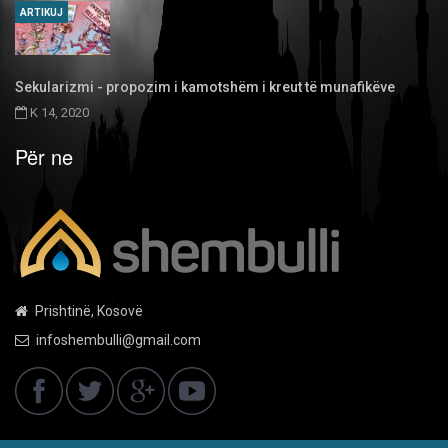
ARTIKUJ
Sekularizmi - propozim i kamotshëm i kreut të munafikëve
K 14, 2020
Për ne
Prishtinë, Kosovë
infoshembulli@gmail.com