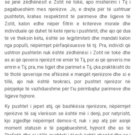
se janë zëdhënësit e Zotit në tokë, apo mishërimi i Tij i
pagabueshëm mes njerëzve. Jo, e drejta për të ushtruar
pushtetin, krahas respektimit të parimeve dhe ligjeve të
Zotit, kalon edhe nëpër filtrin e kritereve morale dhe
individuale që duhet të ketë njeriu i pushtetit, dhe ajo që dua
të vë theksin këtu, është se legjitimiteti dhe mandati kalon
nga populli, nëpërmjet përfaqësuesve të tij. Pra, individi që
ushtron pushtetin nuk është zëdhënësi i Zotit në tokë dhe
as ai që qeveris njerëzit në emër të Tij, por ai që qeveris me
emrin e Tij, pra, me ligjet dhe parimet e Tij, çka praktikisht do
të thotë qeverisje me aftësinë e mangët njerëzore dhe si e
tillë, ajo nuk është teokraci, por pushtet njerëzor në
përpjekje të vazhdueshme për t’iu përmbajtur parimeve dhe
ligjeve hyjnore.
Ky pushtet i jepet atij, që bashkësia njerëzore, nëpërmjet
njerëzve të saj vlerëson se është më i denji, por natyrisht,
kjo zgjedhje nëpërmjet demos-it, nuk i jep atij për asnjë
moment statusin e të pagabueshmit, hyjnorit dhe as të