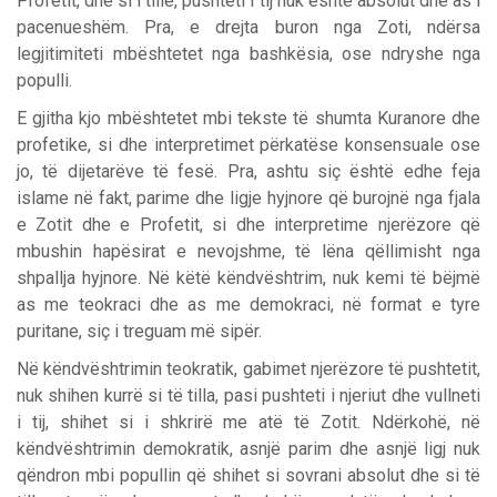
Profetit, dhe si i tillë, pushteti i tij nuk është absolut dhe as i
pacenueshëm. Pra, e drejta buron nga Zoti, ndërsa
legjitimiteti mbështetet nga bashkësia, ose ndryshe nga
populli.
E gjitha kjo mbështetet mbi tekste të shumta Kuranore dhe
profetike, si dhe interpretimet përkatëse konsensuale ose
jo, të dijetarëve të fesë. Pra, ashtu siç është edhe feja
islame në fakt, parime dhe ligje hyjnore që burojnë nga fjala
e Zotit dhe e Profetit, si dhe interpretime njerëzore që
mbushin hapësirat e nevojshme, të lëna qëllimisht nga
shpallja hyjnore. Në këtë këndvështrim, nuk kemi të bëjmë
as me teokraci dhe as me demokraci, në format e tyre
puritane, siç i treguam më sipër.
Në këndvështrimin teokratik, gabimet njerëzore të pushtetit,
nuk shihen kurrë si të tilla, pasi pushteti i njeriut dhe vullneti
i tij, shihet si i shkrirë me atë të Zotit. Ndërkohë, në
këndvështrimin demokratik, asnjë parim dhe asnjë ligj nuk
qëndron mbi popullin që shihet si sovrani absolut dhe si të