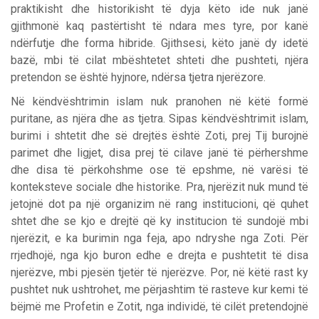
praktikisht dhe historikisht të dyja këto ide nuk janë
gjithmonë kaq pastërtisht të ndara mes tyre, por kanë
ndërfutje dhe forma hibride. Gjithsesi, këto janë dy idetë
bazë, mbi të cilat mbështetet shteti dhe pushteti, njëra
pretendon se është hyjnore, ndërsa tjetra njerëzore.
Në këndvështrimin islam nuk pranohen në këtë formë
puritane, as njëra dhe as tjetra. Sipas këndvështrimit islam,
burimi i shtetit dhe së drejtës është Zoti, prej Tij burojnë
parimet dhe ligjet, disa prej të cilave janë të përhershme
dhe disa të përkohshme ose të epshme, në varësi të
konteksteve sociale dhe historike. Pra, njerëzit nuk mund të
jetojnë dot pa një organizim në rang institucioni, që quhet
shtet dhe se kjo e drejtë që ky institucion të sundojë mbi
njerëzit, e ka burimin nga feja, apo ndryshe nga Zoti. Për
rrjedhojë, nga kjo buron edhe e drejta e pushtetit të disa
njerëzve, mbi pjesën tjetër të njerëzve. Por, në këtë rast ky
pushtet nuk ushtrohet, me përjashtim të rasteve kur kemi të
bëjmë me Profetin e Zotit, nga individë, të cilët pretendojnë