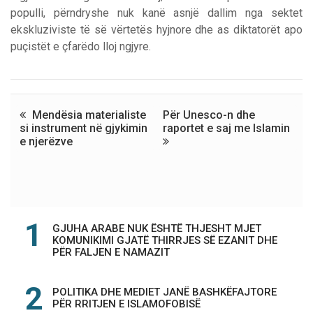
populli, përndryshe nuk kanë asnjë dallim nga sektet
ekskluziviste të së vërtetës hyjnore dhe as diktatorët apo
puçistët e çfarëdo lloj ngjyre.
Mendësia materialiste
Për Unesco-n dhe
si instrument në gjykimin
raportet e saj me Islamin
e njerëzve
GJUHA ARABE NUK ËSHTË THJESHT MJET
KOMUNIKIMI GJATË THIRRJES SË EZANIT DHE
PËR FALJEN E NAMAZIT
POLITIKA DHE MEDIET JANË BASHKËFAJTORE
PËR RRITJEN E ISLAMOFOBISË