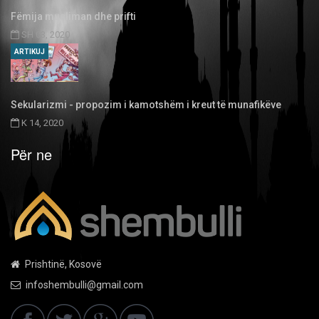
Fëmija musliman dhe prifti
SH 03, 2020
ARTIKUJ
Sekularizmi - propozim i kamotshëm i kreut të munafikëve
K 14, 2020
Për ne
Prishtinë, Kosovë
infoshembulli@gmail.com