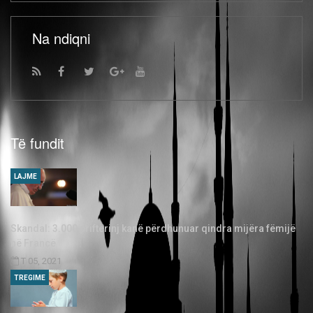
Na ndiqni
Të fundit
LAJME
Skandal: 3.000 priftërinj kanë përdhunuar qindra mijëra fëmijë
në Francë
T 05, 2021
TREGIME