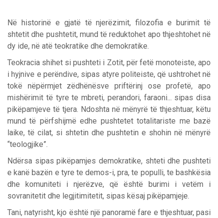
Në historinë e gjatë të njerëzimit, filozofia e burimit të
shtetit dhe pushtetit, mund të reduktohet apo thjeshtohet në
dy ide, në atë teokratike dhe demokratike.
Teokracia shihet si pushteti i Zotit, për fetë monoteiste, apo
i hyjnive e perëndive, sipas atyre politeiste, që ushtrohet në
tokë nëpërmjet zëdhënësve priftërinj ose profetë, apo
mishërimit të tyre te mbreti, perandori, faraoni... sipas disa
pikëpamjeve të tjera. Ndoshta në mënyrë të thjeshtuar, këtu
mund të përfshijmë edhe pushtetet totalitariste me bazë
laike, të cilat, si shtetin dhe pushtetin e shohin në mënyrë
“teologjike”.
Ndërsa sipas pikëpamjes demokratike, shteti dhe pushteti
e kanë bazën e tyre te demos-i, pra, te populli, te bashkësia
dhe komuniteti i njerëzve, që është burimi i vetëm i
sovranitetit dhe legjitimitetit, sipas kësaj pikëpamjeje.
Tani, natyrisht, kjo është një panoramë fare e thjeshtuar, pasi