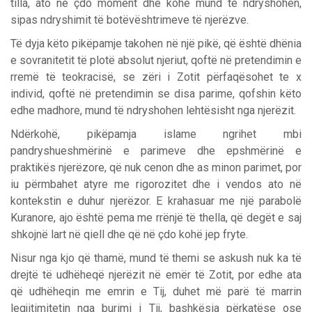
tilla, ato në çdo moment dhe kohë mund të ndryshohen,
sipas ndryshimit të botëvështrimeve të njerëzve.
Të dyja këto pikëpamje takohen në një pikë, që është dhënia
e sovranitetit të plotë absolut njeriut, qoftë në pretendimin e
rremë të teokracisë, se zëri i Zotit përfaqësohet te x
individ, qoftë në pretendimin se disa parime, qofshin këto
edhe madhore, mund të ndryshohen lehtësisht nga njerëzit.
Ndërkohë, pikëpamja islame ngrihet mbi
pandryshueshmërinë e parimeve dhe epshmërinë e
praktikës njerëzore, që nuk cenon dhe as minon parimet, por
iu përmbahet atyre me rigorozitet dhe i vendos ato në
kontekstin e duhur njerëzor. E krahasuar me një parabolë
Kuranore, ajo është pema me rrënjë të thella, që degët e saj
shkojnë lart në qiell dhe që në çdo kohë jep fryte.
Nisur nga kjo që thamë, mund të themi se askush nuk ka të
drejtë të udhëheqë njerëzit në emër të Zotit, por edhe ata
që udhëheqin me emrin e Tij, duhet më parë të marrin
legjitimitetin nga burimi i Tij, bashkësia përkatëse ose