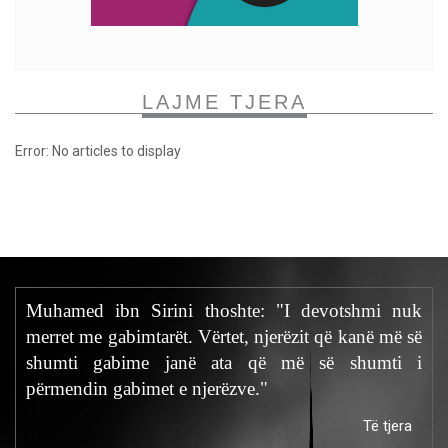
LAJME TJERA
Error: No articles to display
Muhamed ibn Sirini thoshte: "I devotshmi nuk
merret me gabimtarët. Vërtet, njerëzit që kanë më së
shumti gabime janë ata që më së shumti i
përmendin gabimet e njerëzve."
Të tjera