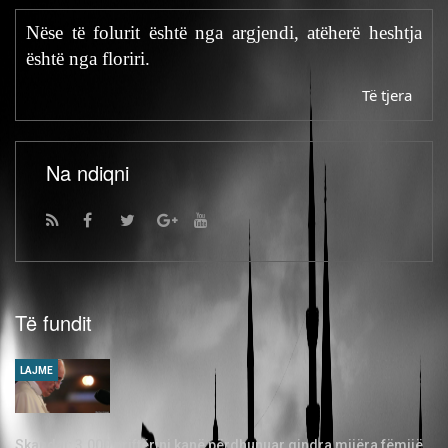
Nëse të folurit është nga argjendi, atëherë heshtja
është nga floriri.
Të tjera
Na ndiqni
Të fundit
LAJME
Skandal: 3.000 priftërinj kanë përdhunuar qindra mijëra fëmijë