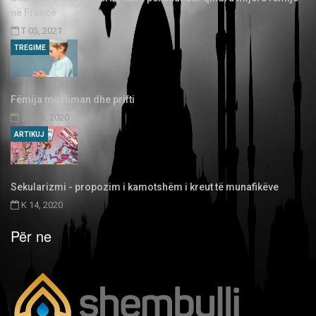
në Francë
T 05, 2021
TREGIME
Fëmija musliman dhe prifti
SH 03, 2020
ARTIKUJ
Sekularizmi - propozim i kamotshëm i kreut të munafikëve
K 14, 2020
Për ne