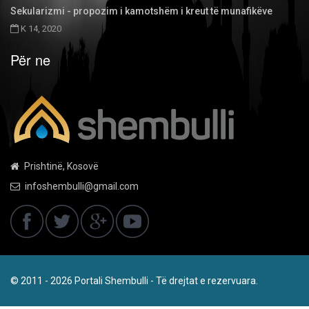
Sekularizmi - propozim i kamotshëm i kreut të munafikëve
K 14, 2020
Për ne
Prishtinë, Kosovë
infoshembulli@gmail.com
© 2011 - 2026 Portali Shembulli - Të drejtat e rezervuara.