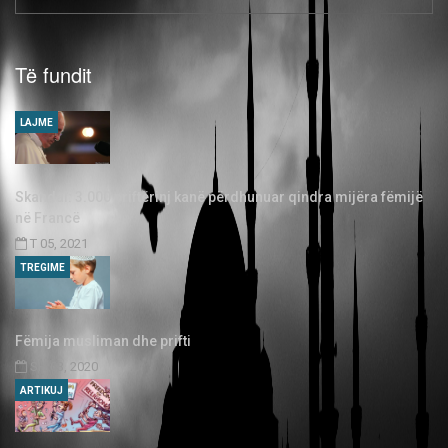
Të fundit
LAJME
Skandal: 3.000 priftërinj kanë përdhunuar qindra mijëra fëmijë
në Francë
T 05, 2021
TREGIME
Fëmija musliman dhe prifti
SH 03, 2020
ARTIKUJ