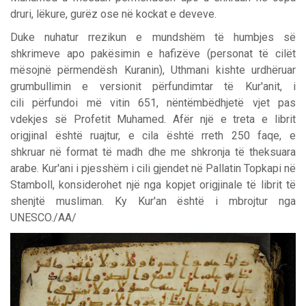
druri, lëkure, gurëz ose në kockat e deveve.
Duke nuhatur rrezikun e mundshëm të humbjes së
shkrimeve apo pakësimin e hafizëve (personat të cilët
mësojnë përmendësh Kuranin), Uthmani kishte urdhëruar
grumbullimin e versionit përfundimtar të Kur'anit, i
cili përfundoi më vitin 651, nëntëmbëdhjetë vjet pas
vdekjes së Profetit Muhamed. Afër një e treta e librit
origjinal është ruajtur, e cila është rreth 250 faqe, e
shkruar në format të madh dhe me shkronja të theksuara
arabe. Kur'ani i pjesshëm i cili gjendet në Pallatin Topkapi në
Stamboll, konsiderohet një nga kopjet origjinale të librit të
shenjtë musliman. Ky Kur'an është i mbrojtur nga
UNESCO./AA/