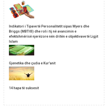
Indikatori i Tipave të Personalitetit sipas Myers dhe
Briggs (MBTI®) dhe roli i tij në avancimin e
efektshmërisë njerëzore nën dritën e objektivave të Ligjit
Islam
Gjenetika dhe çudia e Kur'anit
14 hapa të suksesit