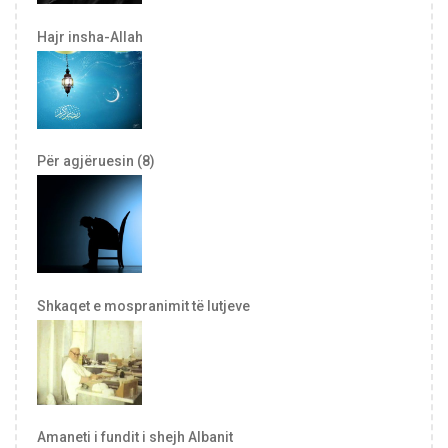
Hajr insha-Allah
Për agjëruesin (8)
Shkaqet e mospranimit të lutjeve
Amaneti i fundit i shejh Albanit