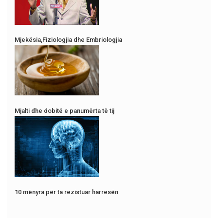
Mjekësia,Fiziologjia dhe Embriologjia
Mjalti dhe dobitë e panumërta të tij
10 mënyra për ta rezistuar harresën