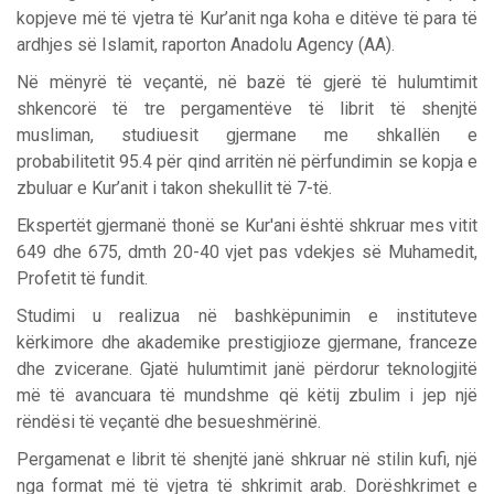
kopjeve më të vjetra të Kur’anit nga koha e ditëve të para të
ardhjes së Islamit, raporton Anadolu Agency (AA).
Në mënyrë të veçantë, në bazë të gjerë të hulumtimit
shkencorë të tre pergamentëve të librit të shenjtë
musliman, studiuesit gjermane me shkallën e
probabilitetit 95.4 për qind arritën në përfundimin se kopja e
zbuluar e Kur’anit i takon shekullit të 7-të.
Ekspertët gjermanë thonë se Kur'ani është shkruar mes vitit
649 dhe 675, dmth 20-40 vjet pas vdekjes së Muhamedit,
Profetit të fundit.
Studimi u realizua në bashkëpunimin e instituteve
kërkimore dhe akademike prestigjioze gjermane, franceze
dhe zvicerane. Gjatë hulumtimit janë përdorur teknologjitë
më të avancuara të mundshme që këtij zbulim i jep një
rëndësi të veçantë dhe besueshmërinë.
Pergamenat e librit të shenjtë janë shkruar në stilin kufi, një
nga format më të vjetra të shkrimit arab. Dorëshkrimet e