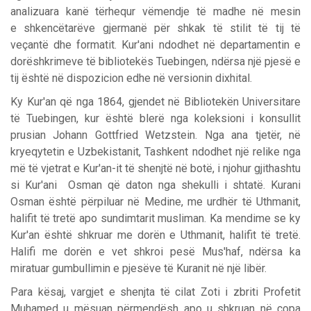
analizuara kanë tërhequr vëmendje të madhe në mesin
e shkencëtarëve gjermanë për shkak të stilit të tij të
veçantë dhe formatit. Kur'ani ndodhet në departamentin e
dorëshkrimeve të bibliotekës Tuebingen, ndërsa një pjesë e
tij është në dispozicion edhe në versionin dixhital.
Ky Kur'an që nga 1864, gjendet në Bibliotekën Universitare
të Tuebingen, kur është blerë nga koleksioni i konsullit
prusian Johann Gottfried Wetzstein. Nga ana tjetër, në
kryeqytetin e Uzbekistanit, Tashkent ndodhet një relike nga
më të vjetrat e Kur'an-it të shenjtë në botë, i njohur gjithashtu
si Kur'ani Osman që daton nga shekulli i shtatë. Kurani
Osman është përpiluar në Medine, me urdhër të Uthmanit,
halifit të tretë apo sundimtarit musliman. Ka mendime se ky
Kur'an është shkruar me dorën e Uthmanit, halifit të tretë.
Halifi me dorën e vet shkroi pesë Mus'haf, ndërsa ka
miratuar gumbullimin e pjesëve të Kuranit në një libër.
Para kësaj, vargjet e shenjta të cilat Zoti i zbriti Profetit
Muhamed u mësuan përmendësh apo u shkruan në copa