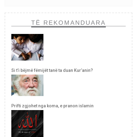
TË REKOMANDUARA
Si t’i bëjmë fëmijët tanë ta duan Kur’anin?
Prifti zgjohet nga koma, e pranon islamin