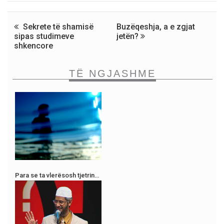
Sekrete të shamisë
Buzëqeshja, a e zgjat
sipas studimeve
jetën?
shkencore
TË NGJASHME
Para se ta vlerësosh tjetrin…