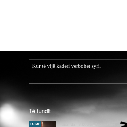
Kur të vijë kaderi verbohet syri.
Të fundit
Skandal: 3.000 priftërinj kanë
LAJME