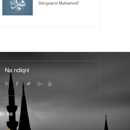
Dërguarin Muhamed!
Na ndiqni
ër ne