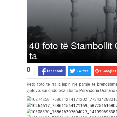
40 foto të Stambollit
ta
0
facebook
Twitter
Google+
Këto foto të rralla japin një pamje të brends
vjetëve, kur ende ekzistonte Perandoria Osmane d
Prev
Next