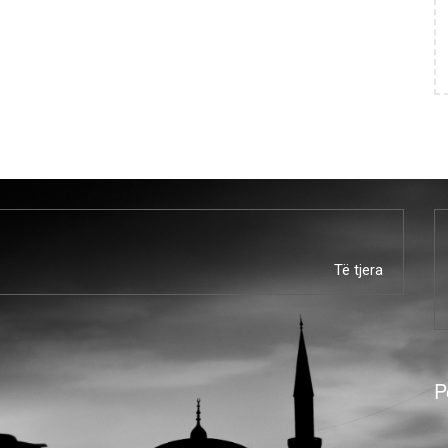
Të tjera
P