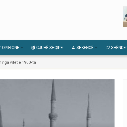
OPINIONE
GJUHË SHQIPE
SHKENCË
SHËNDE
 nga vitet e 1900-ta