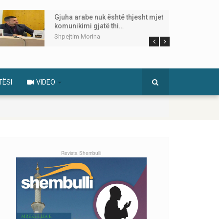
Gjuha arabe nuk është thjesht mjet
komunikimi gjatë thi…
Shpejtim Morina
TËSI
VIDEO
Revista Shembulli