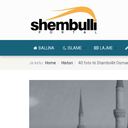
BALLINA
ISLAME
LAJME
Je ketu:
Home
Histori
40 foto të Stambollit Osman