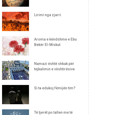
Lirimi nga zjarri
Aroma e këndshme e Ebu
Bekër El-Miskut
Namazi është shkak për
tejkalimin e vështirësive
Si ta edukoj fëmijën tim?
Të tjerët po tallen me të