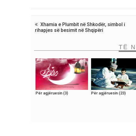
Xhamia e Plumbit në Shkodër, simbol i
rihapjes së besimit në Shqipëri
TË 
Për agjëruesin (3)
Për agjëruesin (23)