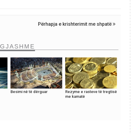
Përhapja e krishterimit me shpatë
NGJASHME
Besimi në të dërguar
Rezyme e rasteve të tregtisë
me kamatë