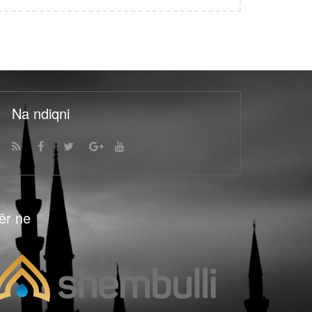
Na ndiqni
ër ne