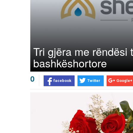
Tri gjëra me rëndësi 
bashkëshortore
0
facebook
Twitter
Google+