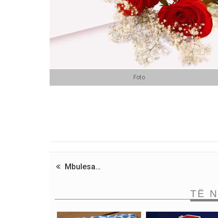
Foto
Mbulesa…
TË 