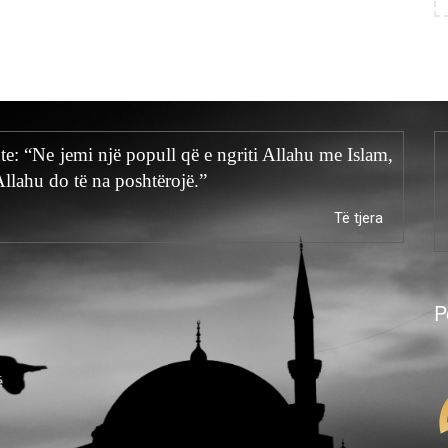
hte: “Ne jemi një popull që e ngriti Allahu me Islam,
Allahu do të na poshtërojë.”
Të tjera
P
ë