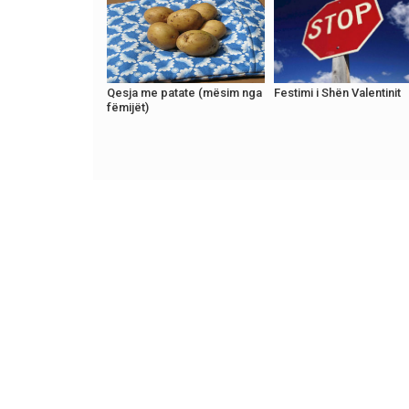
Qesja me patate (mësim nga
Festimi i Shën Valentinit
fëmijët)