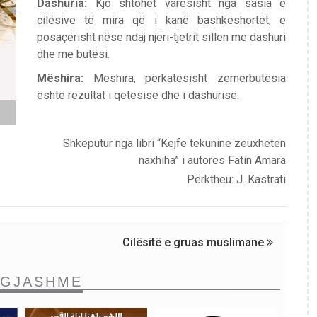
Dashuria:
Kjo shtohet varësisht nga sasia e
cilësive të mira që i kanë bashkëshortët, e
posaçërisht nëse ndaj njëri-tjetrit sillen me dashuri
dhe me butësi.
Mëshira:
Mëshira, përkatësisht zemërbutësia
është rezultat i qetësisë dhe i dashurisë.
Shkëputur nga libri “Kejfe tekunine zeuxheten
naxhiha” i autores Fatin Amara
Përktheu: J. Kastrati
Cilësitë e gruas muslimane
NGJASHME