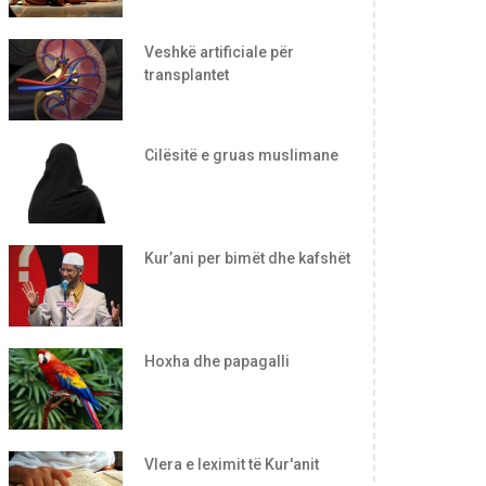
Veshkë artificiale për
transplantet
Cilësitë e gruas muslimane
Kur’ani per bimët dhe kafshët
Hoxha dhe papagalli
Vlera e leximit të Kur'anit