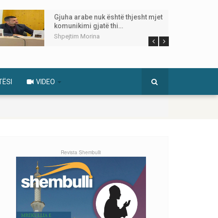
Gjuha arabe nuk është thjesht mjet
komunikimi gjatë thi…
Shpejtim Morina
TËSI
VIDEO
Revista Shembulli