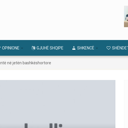
OPINIONE
GJUHË SHQIPE
SHKENCË
SHËNDE
antë në jetën bashkëshortore