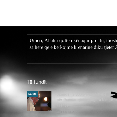
Umeri, Allahu qoftë i kënaqur prej tij, thos
sa herë që e kërkojmë krenarinë diku tjetër 
Të fundit
Skandal: 3.000 priftërinj kanë
LAJME
përdhunuar qindra mijëra fëmijë n
Francë
T 05, 2021