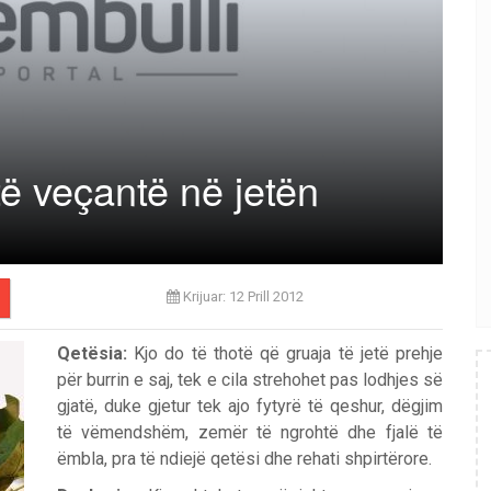
të veçantë në jetën
Krijuar: 12 Prill 2012
Qetësia:
Kjo do të thotë që gruaja të jetë prehje
për burrin e saj, tek e cila strehohet pas lodhjes së
gjatë, duke gjetur tek ajo fytyrë të qeshur, dëgjim
të vëmendshëm, zemër të ngrohtë dhe fjalë të
ëmbla, pra të ndiejë qetësi dhe rehati shpirtërore.