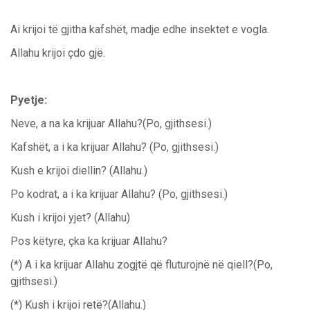
Ai krijoi të gjitha kafshët, madje edhe insektet e vogla.
Allahu krijoi çdo gjë.
Pyetje:
Neve, a na ka krijuar Allahu?(Po, gjithsesi.)
Kafshët, a i ka krijuar Allahu? (Po, gjithsesi.)
Kush e krijoi diellin? (Allahu.)
Po kodrat, a i ka krijuar Allahu? (Po, gjithsesi.)
Kush i krijoi yjet? (Allahu)
Pos këtyre, çka ka krijuar Allahu?
(*) A i ka krijuar Allahu zogjtë që fluturojnë në qiell?(Po,
gjithsesi.)
(*) Kush i krijoi retë?(Allahu.)