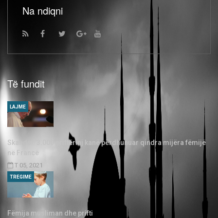
Na ndiqni
Të fundit
LAJME
Skandal: 3.000 priftërinj kanë përdhunuar qindra mijëra fëmijë
në Francë
T 05, 2021
TREGIME
Fëmija musliman dhe prifti