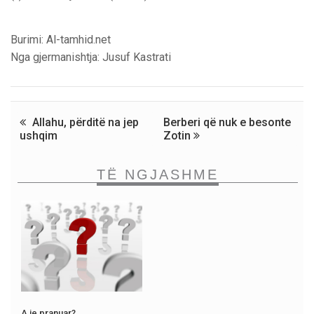
Burimi: Al-tamhid.net
Nga gjermanishtja: Jusuf Kastrati
Allahu, përditë na jep
Berberi që nuk e besonte
ushqim
Zotin
TË NGJASHME
A je pranuar?