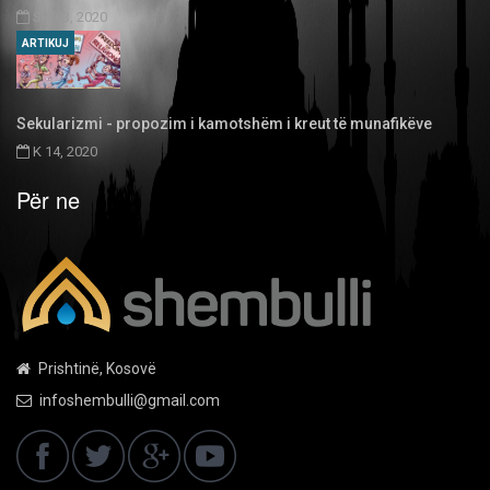
SH 03, 2020
ARTIKUJ
Sekularizmi - propozim i kamotshëm i kreut të munafikëve
K 14, 2020
Për ne
Prishtinë, Kosovë
infoshembulli@gmail.com