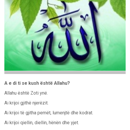
A e di ti se kush është Allahu?
Allahu është Zoti ynë.
Ai krijoi gjithë njerëzit.
Ai krijoi të gjitha pemët, lumenjtë dhe kodrat.
Ai krijoi qiellin, diellin, hënën dhe yjet.