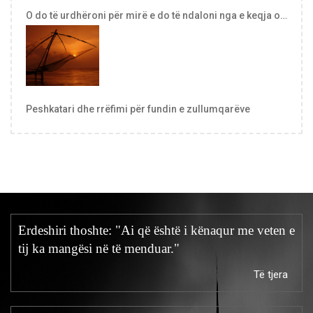
O do të urdhëroni për mirë e do të ndaloni nga e keqja o…
Peshkatari dhe rrëfimi për fundin e zullumqarëve
Erdeshiri thoshte: "Ai që është i kënaqur me veten e
tij ka mangësi në të menduar."
Të tjera