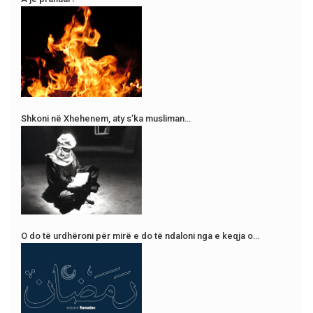
Shkoni në Xhehenem, aty s’ka musliman…
O do të urdhëroni për mirë e do të ndaloni nga e keqja o…