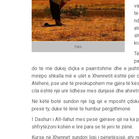
va
të
nd
at
sh
kr
foto
Të
pa
do të më dukej diçka e paarritshme dhe e jasht
mirëpo shkalla më e ulët e Xhennetit është për 
Atëherë, pse unë të preokupohem me gjëra të kës
cila është një urë lidhëse mes dunjasë dhe ahiretit
Në këtë botë sundon një ligj që e mposht çdokën
presë ty, duke të lënë të humbur përgjithmonë.
I Dashuri i All-llahut mes pesë gjërave që na ka 
shfrytëzoni kohën e lirë para se të jeni të zënë.
Kurse në Xhennet sundon ligji i përjetësisë, aty 