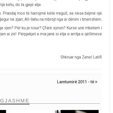
jë këtu, do ta gjejë atje.
tin. Prandaj mos të harrojmë këtë rregull, se nëse bëjmë një
egur ne zjarr, All-llahu na mbrojt nga ai dënim i tmerrshëm.
 Nga vjen? Për ku je nisur? Çfarë synon? Kurse unë mbetem i
 ai zë! Përpjekjet e mia janë si etja e arritja e qëllimeve
Shkruar nga Zenel Latifi
Lamtumirë 2011 - të
NGJASHME