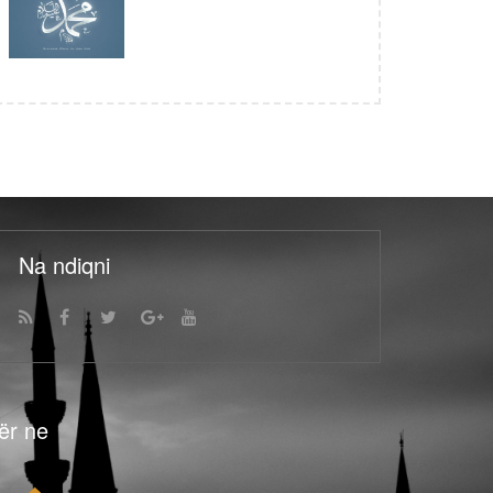
Na ndiqni
ër ne