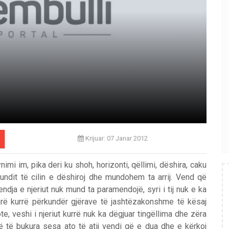
Krijuar: 07 Janar 2012
nimi im, pika deri ku shoh, horizonti, qëllimi, dëshira, caku
fundit të cilin e dëshiroj dhe mundohem ta arrij. Vend që
ndja e njeriut nuk mund ta paramendojë, syri i tij nuk e ka
rë kurrë përkundër gjërave të jashtëzakonshme të kësaj
te, veshi i njeriut kurrë nuk ka dëgjuar tingëllima dhe zëra
 të bukura sesa ato të atij vendi që e dua dhe e kërkoj