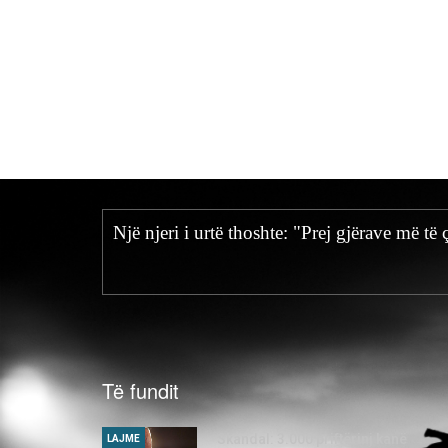
Një njeri i urtë thoshte: "Prej gjërave më t
Të fundit
Skandal: 3.000 priftërinj kanë
LAJME