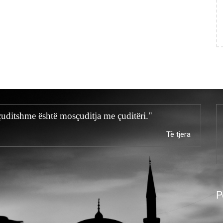
ë çuditshme është mosçuditja me çuditëri."
Të tjera
P