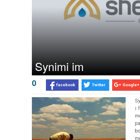
Synimi im
0
facebook
Twitter
Google+
Sy
i 
me
pa
Prev
Next
bo
më