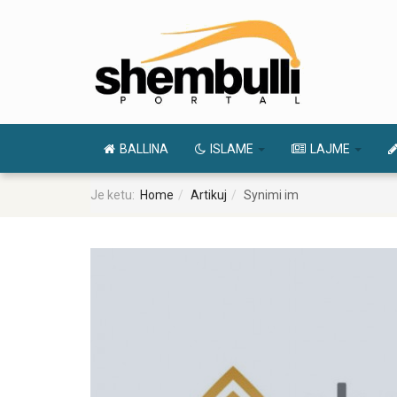
BALLINA
ISLAME
LAJME
Je ketu:
Home
Artikuj
Synimi im