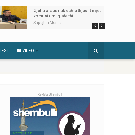
Gjuha arabe nuk është thjesht mjet
komunikimi gjatë thi…
Shpejtim Morina
TËSI
VIDEO
Revista Shembulli