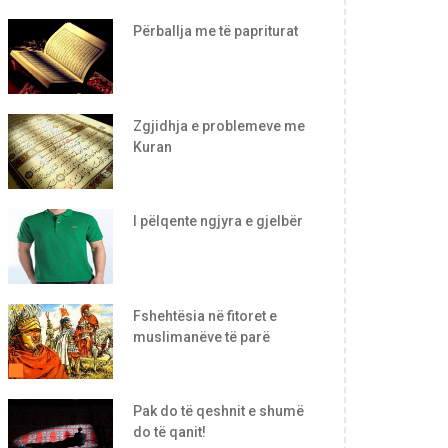
Përballja me të papriturat
Zgjidhja e problemeve me
Kuran
I pëlqente ngjyra e gjelbër
Fshehtësia në fitoret e
muslimanëve të parë
Pak do të qeshnit e shumë
do të qanit!