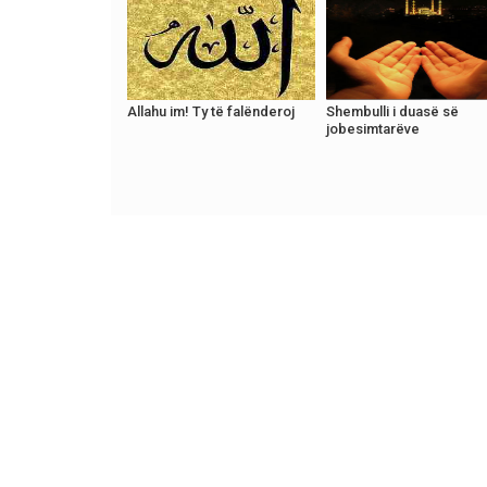
Allahu im! Ty të falënderoj
Shembulli i duasë së
jobesimtarëve