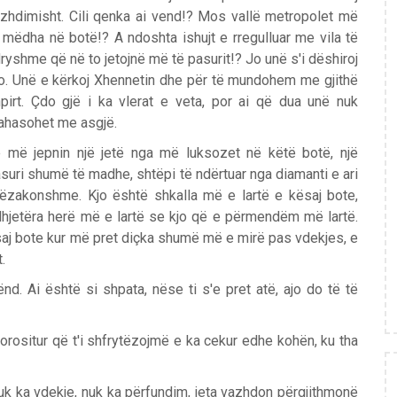
zhdimisht. Cili qenka ai vend!? Mos vallë metropolet më
 mëdha në botë!? A ndoshta ishujt e rregulluar me vila të
ryshme që në to jetojnë më të pasurit!? Jo unë s'i dëshiroj
o. Unë e kërkoj Xhennetin dhe për të mundohem me gjithë
pirt. Çdo gjë i ka vlerat e veta, por ai që dua unë nuk
ahasohet me asgjë.
 më jepnin një jetë nga më luksozet në këtë botë, një
suri shumë të madhe, shtëpi të ndërtuar nga diamanti e ari
ëzakonshme. Kjo është shkalla më e lartë e kësaj bote,
dhjetëra herë më e lartë se kjo që e përmendëm më lartë.
aj bote kur më pret diçka shumë më e mirë pas vdekjes, e
.
d. Ai është si shpata, nëse ti s'e pret atë, ajo do të të
porositur që t'i shfrytëzojmë e ka cekur edhe kohën, ku tha
nuk ka vdekje, nuk ka përfundim, jeta vazhdon përgjithmonë