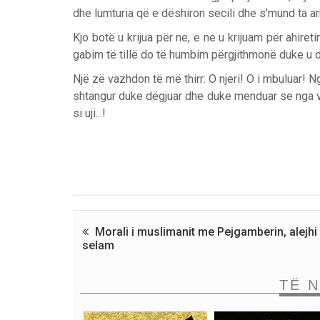
dhe lumturia që e dëshiron secili dhe s'mund ta arri
Kjo botë u krijua për ne, e ne u krijuam për ahire
gabim të tillë do të humbim përgjithmonë duke u dj
Një zë vazhdon të më thirr: O njeri! O i mbuluar!
shtangur duke dëgjuar dhe duke menduar se nga vjen
si uji...!
Morali i muslimanit me Pejgamberin, alejhi
selam
TË 