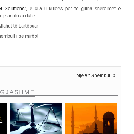
4 Solutions
”, e cila u kujdes për të gjitha shërbimet e
ojë ashtu si duhet.
lahut të Lartësuar!
hembull i së mirës!
Një vit Shembull
NGJASHME