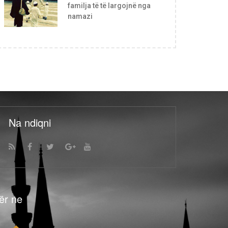
familja të të largojnë nga
namazi
Na ndiqni
ër ne