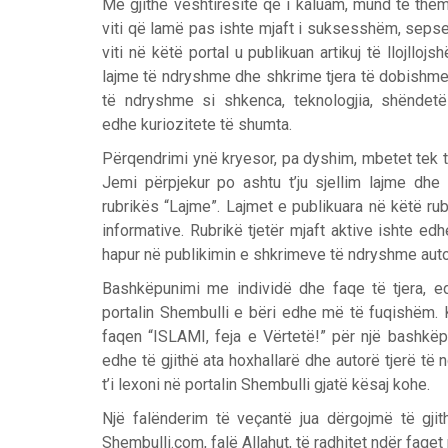
Me gjithë vështirësitë që i kaluam, mund të themi
viti që lamë pas ishte mjaft i suksesshëm, sepse 
viti në këtë portal u publikuan artikuj të llojlloj
lajme të ndryshme dhe shkrime tjera të dobishm
të ndryshme si shkenca, teknologjia, shëndetë
edhe kuriozitete të shumta.
Përqendrimi ynë kryesor, pa dyshim, mbetet tek tema
Jemi përpjekur po ashtu t’ju sjellim lajme dh
rubrikës “Lajme”. Lajmet e publikuara në këtë ru
informative. Rubrikë tjetër mjaft aktive ishte e
hapur në publikimin e shkrimeve të ndryshme auto
Bashkëpunimi me individë dhe faqe të tjera, edh
portalin Shembulli e bëri edhe më të fuqishëm. 
faqen “ISLAMI, feja e Vërtetë!” për një bashkë
edhe të gjithë ata hoxhallarë dhe autorë tjerë të
t’i lexoni në portalin Shembulli gjatë kësaj kohe.
Një falënderim të veçantë jua dërgojmë të gjith
Shembulli.com, falë Allahut, të radhitet ndër faqet 