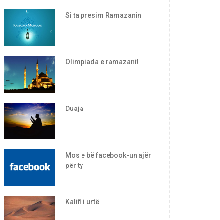
Si ta presim Ramazanin
Olimpiada e ramazanit
Duaja
Mos e bë facebook-un ajër
për ty
Kalifi i urtë