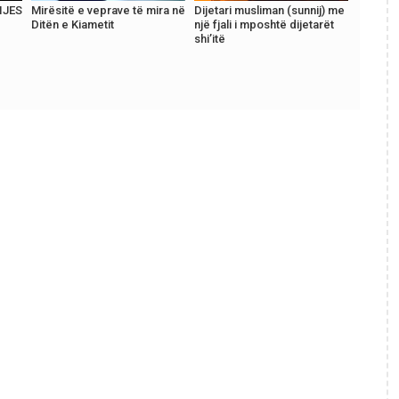
IJES
Mirësitë e veprave të mira në
Dijetari musliman (sunnij) me
Ditën e Kiametit
një fjali i mposhtë dijetarët
shi’itë