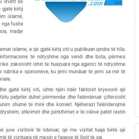
 lirisht se
gjatë këtij
shëm islamë,
e nga fusha
sia, madje
t islame, e që gjatë këtij viti u publikuan qindra të tilla.
e informacione të ndryshme nga vendi dhe bota, përmes
brikë zakonisht ishin të huazuara nga agjenci të ndryshme
dhe rubrika e opinioneve, ku jemi munduar të jemi sa më të
riale.
e gjatë këtij viti, ishte njëri ndër faktorët kryesorë që
Këtu patjetër duhet përmendur dhe falënderuar çiltërsisht
punim shumë të mirë dhe korrekt. Njëherazi falënderojmë
 ndryshëm, shkrimet dhe përkthimet e të cilëve patët rastin
ë juve vizitorë të nderuar, që me vizitat tuaja bëtë që
më të vizituara në mesin e faqeve të llojit të saj.