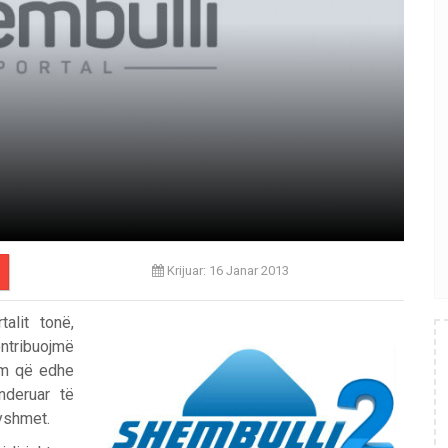
Krijuar: 16 Janar 2013
alit tonë,
ontribuojmë
ëm që edhe
nderuar të
yshmet.