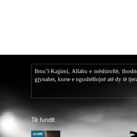
Ibnu’l-Kajjimi, Allahu e mëshiroftë, thosh
gjynahet, kurse e ngushëllojnë atë dy të tjer
Të fundit
Skandal: 3.000 priftërinj kanë
LAJME