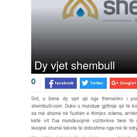
Dy vjet shembull
0
facebook
Twitter
Google+
Sot, u bënë dy vjet që nga themelimi i port
shembulli.com. Duke u munduar gjithnjë që të k
sa më shumë në fushën e thirrjes islame, arrit
këtë vit t’ua mundësojmë vizitorëve tanë të 
Prev
Next
lexojnë shumë tekste të dobishme nga më të ndr