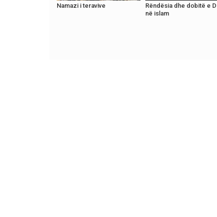
Namazi i teravive
Rëndësia dhe dobitë e D
në islam