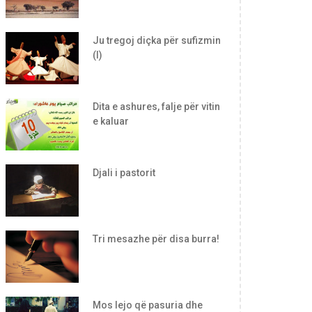
Ju tregoj diçka për sufizmin
(I)
Dita e ashures, falje për vitin
e kaluar
Djali i pastorit
Tri mesazhe për disa burra!
Mos lejo që pasuria dhe