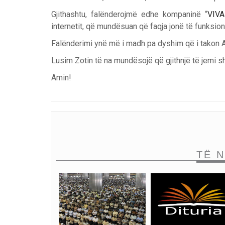
Gjithashtu, falënderojmë edhe kompaninë “
VIVA
internetit, që mundësuan që faqja jonë të funksion
Falënderimi ynë më i madh pa dyshim që i takon Al
Lusim Zotin të na mundësojë që gjithnjë të jemi s
Amin!
TË 