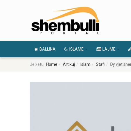
BALLINA
ISLAME
LAJME
Je ketu:
Home
Artikuj
Islam
Stafi
Dy vjet she