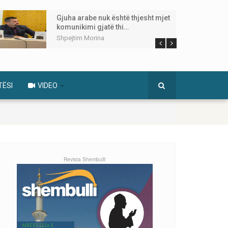
Gjuha arabe nuk është thjesht mjet
komunikimi gjatë thi…
Shpejtim Morina
TËSI
VIDEO
Revista Shembulli