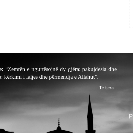
te: “Zemrën e ngurtësojnë dy gjëra: pakujdesia dhe
a: kërkimi i faljes dhe përmendja e Allahut”.
Të tjera
P