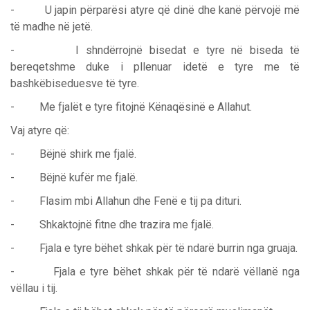
- U japin përparësi atyre që dinë dhe kanë përvojë më
të madhe në jetë.
- I shndërrojnë bisedat e tyre në biseda të
bereqetshme duke i pllenuar idetë e tyre me të
bashkëbiseduesve të tyre.
- Me fjalët e tyre fitojnë Kënaqësinë e Allahut.
Vaj atyre që:
- Bëjnë shirk me fjalë.
- Bëjnë kufër me fjalë.
- Flasim mbi Allahun dhe Fenë e tij pa dituri.
- Shkaktojnë fitne dhe trazira me fjalë.
- Fjala e tyre bëhet shkak për të ndarë burrin nga gruaja.
- Fjala e tyre bëhet shkak për të ndarë vëllanë nga
vëllau i tij.