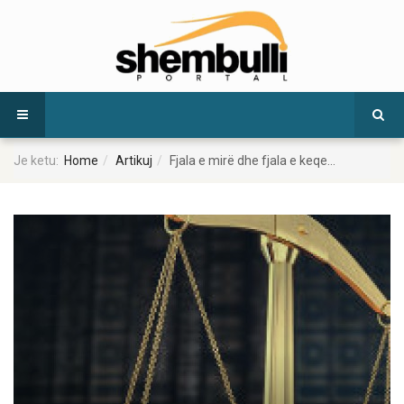
Je ketu:
Home
Artikuj
Fjala e mirë dhe fjala e keqe...