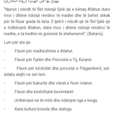
يهوي بها في جهنم» [رواه البخاري].
“Njeriut i ndodh të flet ndonjë fjalë që e kënaq Allahun duke
mos i dhënë ndonjë rëndësi të madhe dhe të behet shkak
për të fituar grada të larta. E tjetrit i ndodh që të flet fjalë që
e hidhërojnë Allahun, duke mos i dhënë ndonjë rëndësi të
madhe, e ta hedhin në greminë të xhehenemit”. (Buhariu).
Lum për ata që:
- Flasin për madhështinë e Allahut.
- Flasin për Fjalën dhe Porosinë e Tij, Kuranin.
- Flasin për këshillat dhe porositë e Pejgamberit, sal-
lallahu alejhi ve sel-lem.
- Flasin për bukuritë dhe vlerat e fesë Islame.
- Flasin dhe këshillojnë besimtarët.
- Urdhërojnë në të mirë dhe ndalojnë nga e keqja.
- Kanë kulturë bisede dhe dialogu.