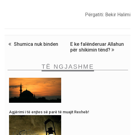
Përgatiti: Bekir Halimi
Shumica nuk binden
E ke falënderuar Allahun
për shikimin tënd?
TË NGJASHME
Agjërimi i të enjtes së parë të muajit Rexheb!