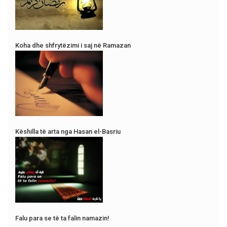
Koha dhe shfrytëzimi i saj në Ramazan
Këshilla të arta nga Hasan el-Basriu
Falu para se të ta falin namazin!