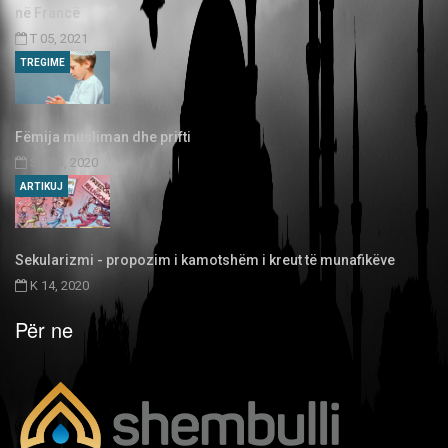
në Francë
T 05, 2021
TREGIME
Fëmija musliman dhe prifti
SH 03, 2020
ARTIKUJ
Sekularizmi - propozim i kamotshëm i kreut të munafikëve
K 14, 2020
Për ne