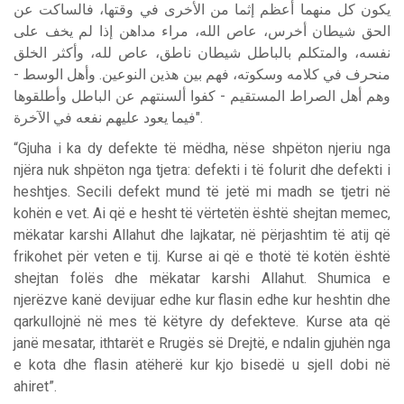
يكون كل منهما أعظم إثما من الأخرى في وقتها، فالساكت عن
الحق شيطان أخرس، عاص الله، مراء مداهن إذا لم يخف على
نفسه، والمتكلم بالباطل شيطان ناطق، عاص لله، وأكثر الخلق
منحرف في كلامه وسكوته، فهم بين هذين النوعين. وأهل الوسط -
وهم أهل الصراط المستقيم - كفوا ألسنتهم عن الباطل وأطلقوها
فيما يعود عليهم نفعه في الآخرة".
“Gjuha i ka dy defekte të mëdha, nëse shpëton njeriu nga
njëra nuk shpëton nga tjetra: defekti i të folurit dhe defekti i
heshtjes. Secili defekt mund të jetë mi madh se tjetri në
kohën e vet. Ai që e hesht të vërtetën është shejtan memec,
mëkatar karshi Allahut dhe lajkatar, në përjashtim të atij që
frikohet për veten e tij. Kurse ai që e thotë të kotën është
shejtan folës dhe mëkatar karshi Allahut. Shumica e
njerëzve kanë devijuar edhe kur flasin edhe kur heshtin dhe
qarkullojnë në mes të këtyre dy defekteve. Kurse ata që
janë mesatar, ithtarët e Rrugës së Drejtë, e ndalin gjuhën nga
e kota dhe flasin atëherë kur kjo bisedë u sjell dobi në
ahiret”.