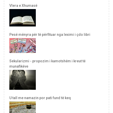
Vlera e Xhumasë
Pesë mënyra për të përfituar nga leximi i çdo libri
Sekularizmi - propozim i kamotshëm i kreut të
munafikëve
U tall me namazin por pati fund të keq