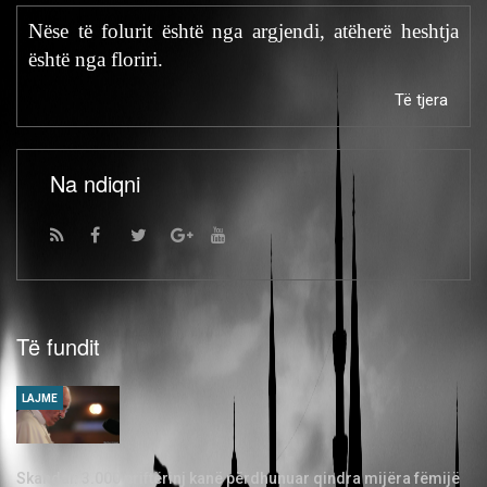
Nëse të folurit është nga argjendi, atëherë heshtja
është nga floriri.
Të tjera
Na ndiqni
Të fundit
LAJME
Skandal: 3.000 priftërinj kanë përdhunuar qindra mijëra fëmijë