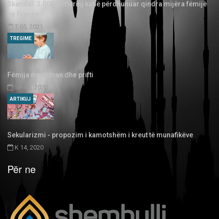
Skandal: 3.000 priftërinj kanë përdhunuar qindra mijëra fëmijë
në Francë
T 05, 2021
TREGIME
Fëmija musliman dhe prifti
SH 03, 2020
ARTIKUJ
Sekularizmi - propozim i kamotshëm i kreut të munafikëve
K 14, 2020
Për ne