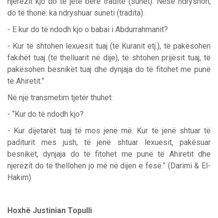
njerëzit kjo do të jetë bërë traditë (sunet). Nëse ndryshon,
do të thonë: ka ndryshuar suneti (tradita).
- E kur do të ndodh kjo o babai i Abdurrahmanit?
- Kur të shtohen lexuesit tuaj (të Kuranit etj.), të pakësohen
fakihët tuaj (të thelluarit në dije), të shtohen prijësit tuaj, të
pakësohen besnikët tuaj dhe dynjaja do të fitohet me punë
të Ahiretit.”
Në një transmetim tjetër thuhet:
- “Kur do të ndodh kjo?
- Kur dijetarët tuaj të mos jenë më. Kur të jenë shtuar të
paditurit mes jush, të jenë shtuar lexuesit, pakësuar
besnikët, dynjaja do të fitohet me punë të Ahiretit dhe
njerëzit do të thellohen jo më në dijen e fesë.” (Darimi & El-
Hakim)
Hoxhë Justinian Topulli