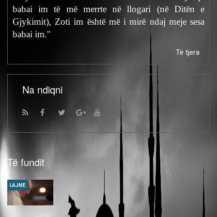
babai im të më merrte në llogari (në Ditën e
Gjykimit), Zoti im është më i mirë ndaj meje sesa
babai im."
Të tjera
Na ndiqni
Të fundit
LAJME