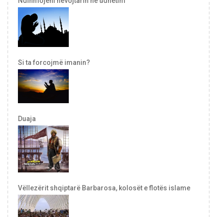
Ndihmojeni nevojtarin në udhëtim
Si ta forcojmë imanin?
Duaja
Vëllezërit shqiptarë Barbarosa, kolosët e flotës islame