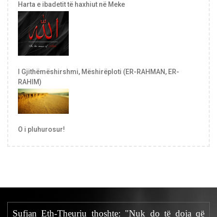
Harta e ibadetit të haxhiut në Meke
I Gjithëmëshirshmi, Mëshirëploti (ER-RAHMAN, ER-
RAHIM)
O i pluhurosur!
Sufjan Eth-Theuriu thoshte: "Nuk do të doja që