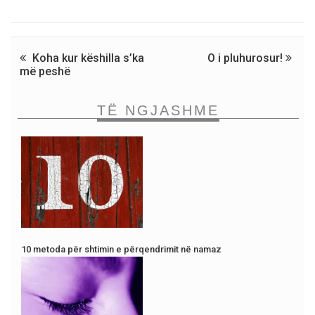
Koha kur këshilla s’ka
O i pluhurosur!
më peshë
TË NGJASHME
10 metoda për shtimin e përqendrimit në namaz