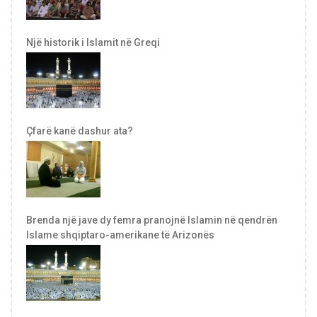
Një historik i Islamit në Greqi
Çfarë kanë dashur ata?
Brenda një jave dy femra pranojnë Islamin në qendrën
Islame shqiptaro-amerikane të Arizonës