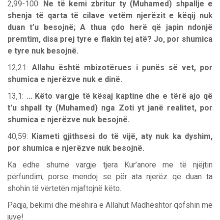
2,99-100:
Ne të kemi zbritur ty (Muhamed) shpallje e
shenja të qarta të cilave vetëm njerëzit e këqij nuk
duan t’u besojnë; A thua çdo herë që japin ndonjë
premtim, disa prej tyre e flakin tej atë? Jo, por shumica
e tyre nuk besojnë.
12,21:
Allahu është mbizotërues i punës së vet, por
shumica e njerëzve nuk e dinë.
13,1:
... Këto vargje të kësaj kaptine dhe e tërë ajo që
t'u shpall ty (Muhamed) nga Zoti yt janë realitet, por
shumica e njerëzve nuk besojnë.
40,59:
Kiameti gjithsesi do të vijë, aty nuk ka dyshim,
por shumica e njerëzve nuk besojnë.
Ka edhe shumë vargje tjera Kur’anore me të njëjtin
përfundim, porse mendoj se për ata njerëz që duan ta
shohin të vërtetën mjaftojnë këto.
Paqja, bekimi dhe mëshira e Allahut Madhështor qofshin me
juve!