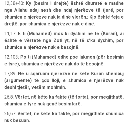
12,38+40:
Ky (besim i drejtë) është dhuratë e madhe
nga Allahu ndaj nesh dhe ndaj njerëzve të tjerë, por
shumica e njerëzve nuk ia dinë vlerën.; Kjo është feja e
drejtë, por shumica e njerëzve nuk e dinë.
11,17:
E ti (Muhamed) mos ki dyshim në te (Kuran), ai
është e vërtetë nga Zoti yt, në të s'ka dyshim, por
shumica e njerëzve nuk e besojnë.
12,103:
Po ti (Muhamed) edhe pse lakmon (për besimin
e tyre), shumica e njerëzve nuk do të besojnë.
17,89:
Ne u sqaruam njerëzve në këtë Kuran shembuj
(argumente) të çdo lloji, e shumica e njerëzve nuk
deshi tjetër, vetëm mohimin.
26,8:
Vërtet, në këto ka fakte (të forta), por megjithatë,
shumica e tyre nuk qenë besimtarë.
26,67:
Vërtet, në këtë ka fakte, por megjithatë shumica
nuk besuan.