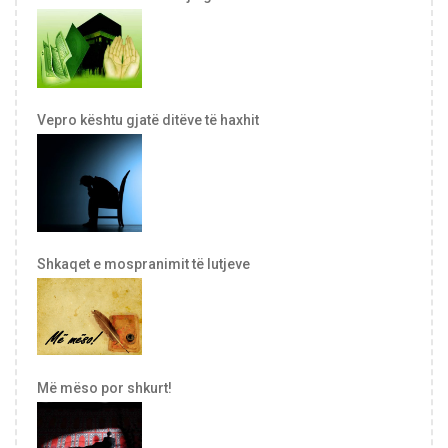
Vepro kështu gjatë ditëve të haxhit
Shkaqet e mospranimit të lutjeve
Më mëso por shkurt!