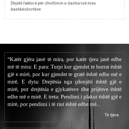
Dhjetë faktorë për zhvillimin e dashurisë mes
bashkëshortëve
“Katër gjëra janë të mira, por katër tjera janë edhe
më të mira: E para: Turpi kur gjendet te burrat është
gjë e mirë, por kur gjendet te gratë është edhe më e
mirë. E dyta: Drejtësia nga çdonjëri është gjë e
mirë, por drejtësia e gjykatësve dhe prijësve është
edhe më e mirë. E treta: Pendimi i plakut është gjë e
mirë, por pendimi i të riut është edhe më...
Të tjera