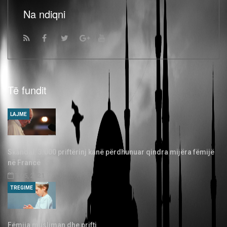
Na ndiqni
Të fundit
LAJME
Skandal: 3.000 priftërinj kanë përdhunuar qindra mijëra fëmijë
në Francë
T 05, 2021
TREGIME
Fëmija musliman dhe prifti