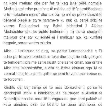
na kanë rrethuar dhe për fat të keq janë bërë normale.
Madje, kemi edhe presione të mëdha që të “përmirësohemi
e të mbledhim mend” dhe tua bëjmë rrafsh përkatësisht të
bëhemi pjesë e atyre harameve ku nuk ka asnjë dobi të
vetme. Përkundrazi, aty është hidhërimi i Allahut
Madhështor dhe ku është hidhërimi i Tij është shejtani i
mallkuar dhe aty ku është ai i mallkuar nuk ka kurrfarë
begatie, porse vetëm mjerim.
Allahu i Lartësuar na ruajt, se pasha Lartmadhërinë e Tij
edhe po të shkatërroheshin toka dhe qiejt ne nuk guxojmë
të tërhiqemi, pra me asnjë kusht dhe asnjë çmim, nga drita e
Allahut të Mëshirshëm, e cila na është dhuruar nga Ai në
zemrat tona, të cilat në qoftë se jemi të vendosur veçse do
të forcohen.
Kështu që, bëj thirrje që të mos dorëzohemi, porse të
qëndrojmë stoik e këmbëngulës në rrugën e Allahut të
Gjithëdijshëm dhe mos të brengosemi pse jemi pakicë në
këtë qëndrim, pasi që kështu ka qenë gjithmonë, që