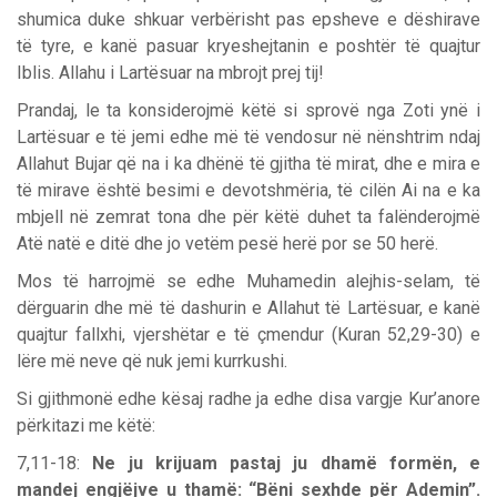
shumica duke shkuar verbërisht pas epsheve e dëshirave
të tyre, e kanë pasuar kryeshejtanin e poshtër të quajtur
Iblis. Allahu i Lartësuar na mbrojt prej tij!
Prandaj, le ta konsiderojmë këtë si sprovë nga Zoti ynë i
Lartësuar e të jemi edhe më të vendosur në nënshtrim ndaj
Allahut Bujar që na i ka dhënë të gjitha të mirat, dhe e mira e
të mirave është besimi e devotshmëria, të cilën Ai na e ka
mbjell në zemrat tona dhe për këtë duhet ta falënderojmë
Atë natë e ditë dhe jo vetëm pesë herë por se 50 herë.
Mos të harrojmë se edhe Muhamedin alejhis-selam, të
dërguarin dhe më të dashurin e Allahut të Lartësuar, e kanë
quajtur fallxhi, vjershëtar e të çmendur (Kuran 52,29-30) e
lëre më neve që nuk jemi kurrkushi.
Si gjithmonë edhe kësaj radhe ja edhe disa vargje Kur’anore
përkitazi me këtë:
7,11-18:
Ne ju krijuam pastaj ju dhamë formën, e
mandej engjëjve u thamë: “Bëni sexhde për Ademin”.