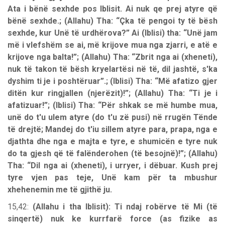
Ata i bënë sexhde pos Iblisit. Ai nuk qe prej atyre që
bënë sexhde.; (Allahu) Tha: “Çka të pengoi ty të bësh
sexhde, kur Unë të urdhërova?” Ai (Iblisi) tha: “Unë jam
më i vlefshëm se ai, më krijove mua nga zjarri, e atë e
krijove nga balta!”; (Allahu) Tha: “Zbrit nga ai (xheneti),
nuk të takon të bësh kryelartësi në të, dil jashtë, s'ka
dyshim ti je i poshtëruar”.; (Iblisi) Tha: “Më afatizo gjer
ditën kur ringjallen (njerëzit)!”; (Allahu) Tha: “Ti je i
afatizuar!”; (Iblisi) Tha: “Për shkak se më humbe mua,
unë do t'u ulem atyre (do t'u zë pusi) në rrugën Tënde
të drejtë; Mandej do t'iu sillem atyre para, prapa, nga e
djathta dhe nga e majta e tyre, e shumicën e tyre nuk
do ta gjesh që të falënderohen (të besojnë)!”; (Allahu)
Tha: “Dil nga ai (xheneti), i urryer, i dëbuar. Kush prej
tyre vjen pas teje, Unë kam për ta mbushur
xhehenemin me të gjithë ju.
15,42:
(Allahu i tha Iblisit): Ti ndaj robërve të Mi (të
sinqertë) nuk ke kurrfarë force (as fizike as