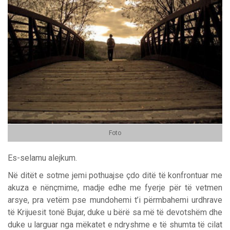
Foto
Es-selamu alejkum.
Në ditët e sotme jemi pothuajse çdo ditë të konfrontuar me
akuza e nënçmime, madje edhe me fyerje për të vetmen
arsye, pra vetëm pse mundohemi t’i përmbahemi urdhrave
të Krijuesit tonë Bujar, duke u bërë sa më të devotshëm dhe
duke u larguar nga mëkatet e ndryshme e të shumta të cilat