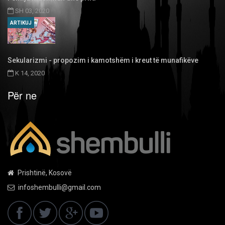
SH 03, 2020
ARTIKUJ
Sekularizmi - propozim i kamotshëm i kreut të munafikëve
K 14, 2020
Për ne
Prishtinë, Kosovë
infoshembulli@gmail.com