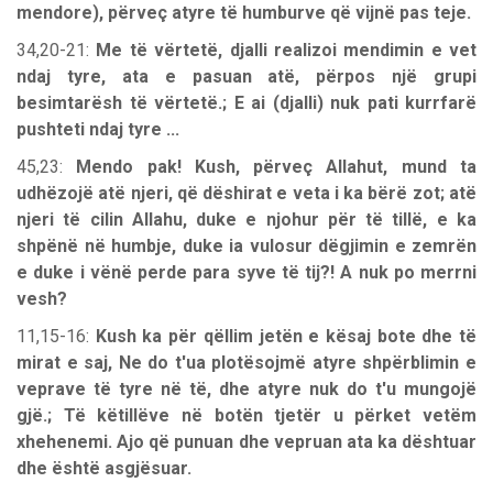
mendore), përveç atyre të humburve që vijnë pas teje.
34,20-21:
Me të vërtetë, djalli realizoi mendimin e vet
ndaj tyre, ata e pasuan atë, përpos një grupi
besimtarësh të vërtetë.; E ai (djalli) nuk pati kurrfarë
pushteti ndaj tyre ...
45,23:
Mendo pak! Kush, përveç Allahut, mund ta
udhëzojë atë njeri, që dëshirat e veta i ka bërë zot; atë
njeri të cilin Allahu, duke e njohur për të tillë, e ka
shpënë në humbje, duke ia vulosur dëgjimin e zemrën
e duke i vënë perde para syve të tij?! A nuk po merrni
vesh?
11,15-16:
Kush ka për qëllim jetën e kësaj bote dhe të
mirat e saj, Ne do t'ua plotësojmë atyre shpërblimin e
veprave të tyre në të, dhe atyre nuk do t'u mungojë
gjë.; Të këtillëve në botën tjetër u përket vetëm
xhehenemi. Ajo që punuan dhe vepruan ata ka dështuar
dhe është asgjësuar.