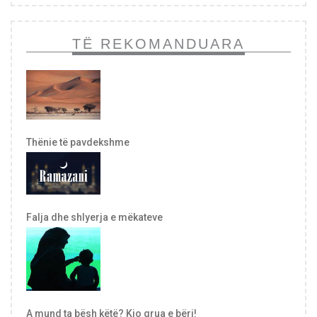
TË REKOMANDUARA
Thënie të pavdekshme
Falja dhe shlyerja e mëkateve
A mund ta bësh këtë? Kjo grua e bëri!