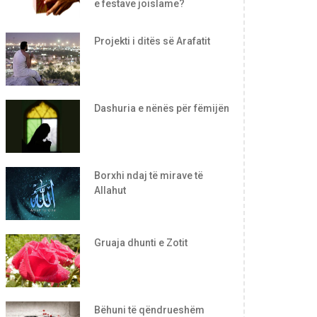
e festave joislame?
Projekti i ditës së Arafatit
Dashuria e nënës për fëmijën
Borxhi ndaj të mirave të
Allahut
Gruaja dhunti e Zotit
Bëhuni të qëndrueshëm