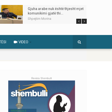
Gjuha arabe nuk është thjesht mjet
komunikimi gjatë thi…
Shpejtim Morina
TËSI
VIDEO
Revista Shembulli