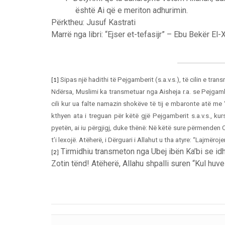
është Ai që e meriton adhurimin.
Përktheu: Jusuf Kastrati
Marrë nga libri: “Ejser et-tefasijr” – Ebu Bekër El-
Sipas një
hadithi të Pejgamberit (s.a.v.s.), të cilin e tra
[1]
Ndërsa, Muslimi ka transmetuar nga Aisheja r.a. se Pejgamber
cili kur ua falte namazin shokëve të tij e mbaronte atë me 
kthyen ata i treguan për këtë gjë Pejgamberit s.a.v.s., kur
pyetën, ai iu përgjigj, duke thënë: Në këtë sure përmenden 
t’i lexojë. Atëherë, i Dërguari i Allahut u tha atyre: “Lajmëroj
Tirmidhiu transmeton nga Ubej ibën Ka’bi se idhuj
[2]
Zotin tënd! Atëherë, Allahu shpalli suren “Kul huv