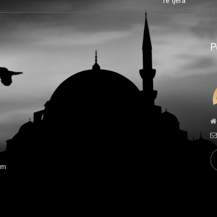
Të tjera
P
ë
ëm