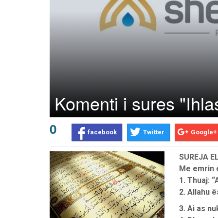
Komenti i sures "Ihla
0
facebook
Twitter
Google+
SUREJA EL
Me emrin e
1. Thuaj: “
2.
Allahu
ë
Prev
Next
3. Ai as nu