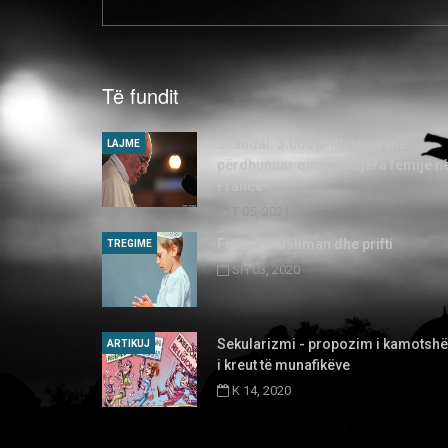
Të fundit
Skandal: 3.000 priftërinj kanë
LAJME
përdhunuar qindra mijëra fëmijë n
Francë
T 05, 2021
Fëmija musliman dhe prifti
TREGIME
SH 03, 2020
Sekularizmi - propozim i kamotsh
ARTIKUJ
i kreut të munafikëve
K 14, 2020