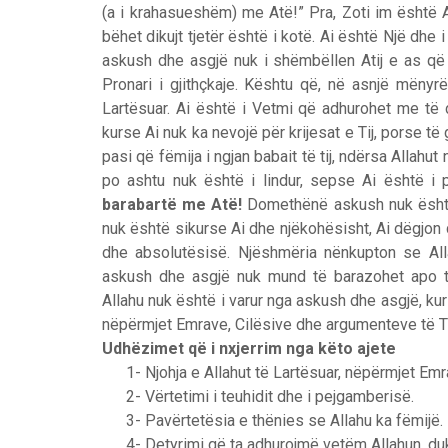
(a i krahasueshëm) me Atë!” Pra, Zoti im është 
bëhet dikujt tjetër është i kotë. Ai është Një dhe 
askush dhe asgjë nuk i shëmbëllen Atij e as që
Pronari i gjithçkaje. Kështu që, në asnjë mënyr
Lartësuar. Ai është i Vetmi që adhurohet me të dre
kurse Ai nuk ka nevojë për krijesat e Tij, porse të g
pasi që fëmija i ngjan babait të tij, ndërsa Allahut
po ashtu nuk është i lindur, sepse Ai është i pa
barabartë me Atë!
Domethënë askush nuk është
nuk është sikurse Ai dhe njëkohësisht, Ai dëgjon 
dhe absolutësisë. Njëshmëria nënkupton se Alla
askush dhe asgjë nuk mund të barazohet apo t
Allahu nuk është i varur nga askush dhe asgjë, kurse 
nëpërmjet Emrave, Cilësive dhe argumenteve të Ti
Udhëzimet që i nxjerrim nga këto ajete
1-
Njohja e Allahut të Lartësuar, nëpërmjet Emr
2-
Vërtetimi i teuhidit dhe i pejgamberisë.
3-
Pavërtetësia e thënies se Allahu ka fëmijë.
4-
Detyrimi që ta adhurojmë vetëm Allahun, d