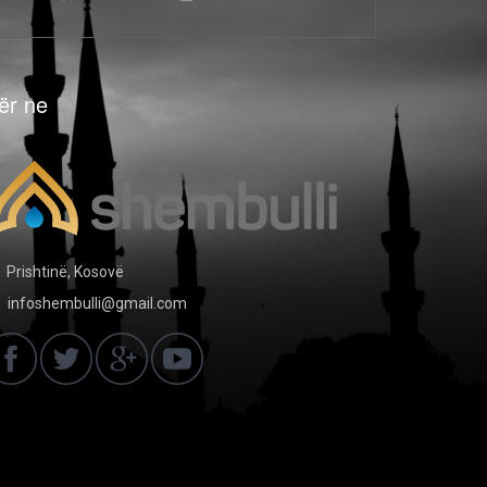
ër ne
Prishtinë, Kosovë
infoshembulli@gmail.com