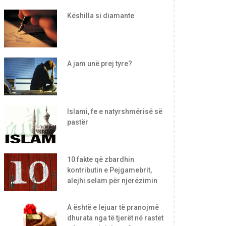
Këshilla si diamante
A jam unë prej tyre?
Islami, fe e natyrshmërisë së
pastër
10 fakte që zbardhin
kontributin e Pejgamebrit,
alejhi selam për njerëzimin
A është e lejuar të pranojmë
dhurata nga të tjerët në rastet