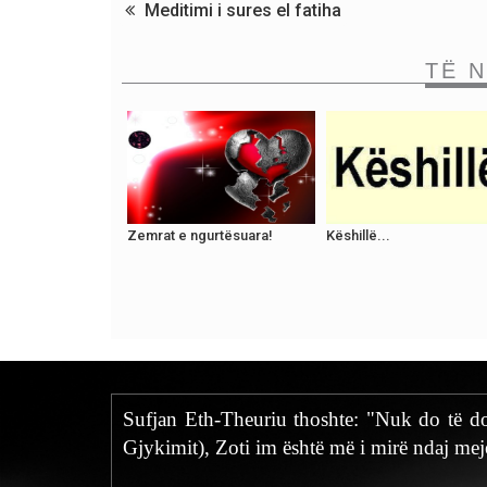
Meditimi i sures el fatiha
TË 
Zemrat e ngurtësuara!
Këshillë...
Sufjan Eth-Theuriu thoshte: "Nuk do të do
Gjykimit), Zoti im është më i mirë ndaj mej