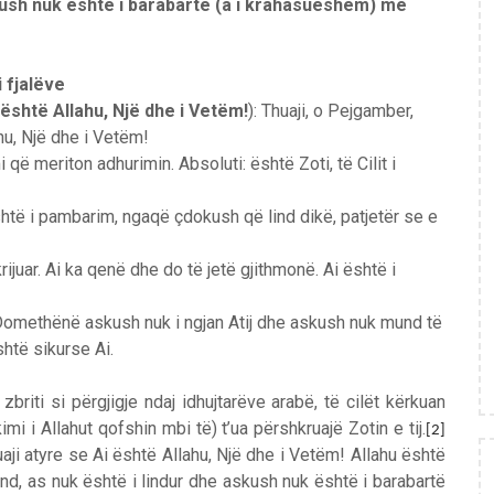
ush nuk është i barabartë (a i krahasueshëm) me
i fjalëve
 është Allahu, Një dhe i Vetëm!
)
: Thuaji, o Pejgamber,
hu, Një dhe i Vetëm!
i që meriton adhurimin. Absoluti: është Zoti, të Cilit i
të i pambarim, ngaqë çdokush që lind dikë, patjetër se e
juar. Ai ka qenë dhe do të jetë gjithmonë. Ai është i
omethënë askush nuk i ngjan Atij dhe askush nuk mund të
htë sikurse Ai.
zbriti si përgjigje ndaj idhujtarëve arabë, të cilët kërkuan
i i Allahut qofshin mbi të) t’ua përshkruajë Zotin e tij.
[2]
huaji atyre se Ai është Allahu, Një dhe i Vetëm! Allahu
është
lind, as nuk është i lindur dhe askush nuk është i barabartë