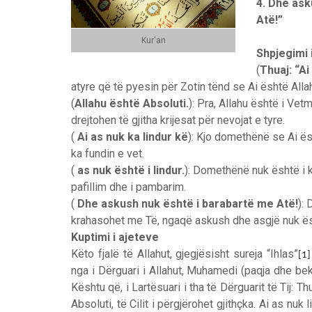
4. Dhe ask
Atë!”
Kur'an
Shpjegimi 
(
Thuaj: “Ai
atyre që të pyesin për Zotin tënd se Ai
është Alla
(
Allahu
është
Absoluti.
)
: Pra, Allahu është i Vetm
drejtohen të gjitha krijesat për nevojat e tyre.
(
Ai as nuk ka lindur kë
)
:
Kjo domethënë se Ai ësh
ka fundin e vet.
(
as nuk është i lindur.
)
:
Domethënë nuk është i kri
pafillim dhe i pambarim.
(
Dhe askush nuk është i barabartë me Atë!
)
:
D
krahasohet me Të, ngaqë askush dhe asgjë nuk ës
Kuptimi i ajeteve
Këto fjalë të Allahut, gjegjësisht sureja “Ihlas”
[1]
nga i Dërguari i Allahut, Muhamedi (paqja dhe bekim
Kështu që, i Lartësuari i tha të Dërguarit të Tij: T
Absoluti,
të
Cilit
i
përgjërohet
gjithçka. Ai as nuk 