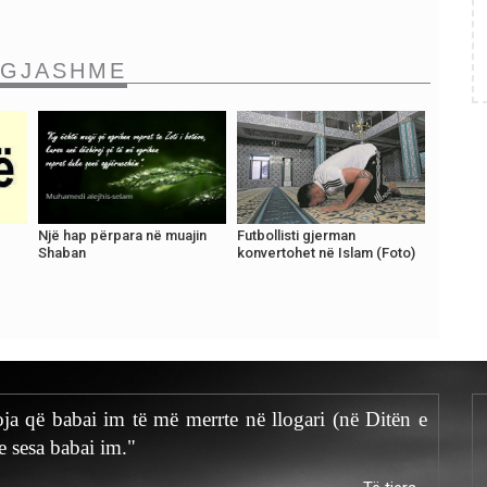
NGJASHME
Një hap përpara në muajin
Futbollisti gjerman
Shaban
konvertohet në Islam (Foto)
ja që babai im të më merrte në llogari (në Ditën e
e sesa babai im."