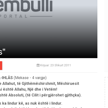
s"
Krijuar: 23 Shkurt 2011
-IHLÂS
(Mekase
-
4
vargje)
 Allahut, të Gjithëmëshirshmit, Mëshiruesit
Ai është Allahu, Një dhe i Vetëm!
shtë
Absoluti,
(të
Cilit
i
përgjërohet
gjithçka).
k ka lindur kë, as nuk është i lindur.