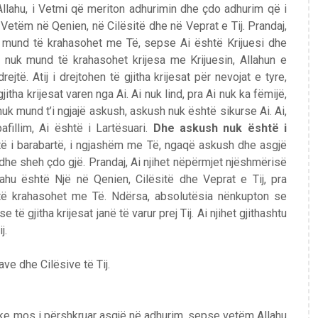
Allahu, i Vetmi që meriton adhurimin dhe çdo adhurim që i
i Vetëm në Qenien, në Cilësitë dhe në Veprat e Tij. Prandaj,
 mund të krahasohet me Të, sepse Ai është Krijuesi dhe
ë nuk mund të krahasohet krijesa me Krijuesin, Allahun e
jtë. Atij i drejtohen të gjitha krijesat për nevojat e tyre,
jitha krijesat varen nga Ai. Ai nuk lind, pra Ai nuk ka fëmijë,
 nuk mund t’i ngjajë askush, askush nuk është sikurse Ai. Ai,
fillim, Ai është i Lartësuari.
Dhe askush nuk është i
 i barabartë, i ngjashëm me Të, ngaqë askush dhe asgjë
dhe sheh çdo gjë. Prandaj, Ai njihet nëpërmjet njëshmërisë
hu është Një në Qenien, Cilësitë dhe Veprat e Tij, pra
ë krahasohet me Të. Ndërsa, absolutësia nënkupton se
të gjitha krijesat janë të varur prej Tij. Ai njihet gjithashtu
j.
ave dhe Cilësive të Tij.
uke mos i përshkruar asgjë në adhurim, sepse vetëm Allahu