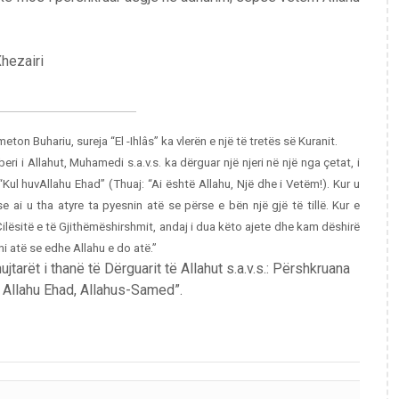
Xhezairi
nsmeton Buhariu, sureja
“El -Ihlâs”
ka
vlerën e një të tretës së Kuranit.
i i Allahut, Muhamedi s.a.v.s. ka dërguar një njeri në një nga çetat, i
“Kul huvAllahu Ehad” (Thuaj: “Ai është Allahu, Një dhe i Vetëm!). Kur u
se ai u tha atyre ta pyesnin atë se përse e bën një gjë të tillë. Kur e
Cilësitë e të Gjithëmëshirshmit, andaj i dua këto ajete dhe kam dëshirë
eni atë se edhe Allahu e do atë.”
tarët i thanë të Dërguarit të Allahut s.a.v.s.: Përshkruana
e Allahu Ehad, Allahus-Samed”.