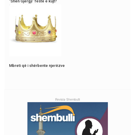
“Shën Gjergji” festë e kujt?
Mbreti që i shërbente njerëzve
Revista Shembulli