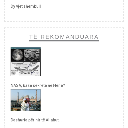
Dy vjet shembull
TË REKOMANDUARA
NASA, bazë sekrete në Hënë?
Dashuria për hir të Allahut…