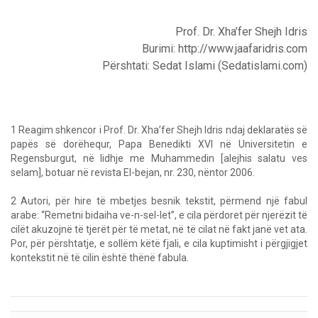
Prof. Dr. Xha’fer Shejh Idris
Burimi: http://www.jaafaridris.com
Përshtati: Sedat Islami (Sedatislami.com)
1 Reagim shkencor i Prof. Dr. Xha’fer Shejh Idris ndaj deklaratës së
papës së dorëhequr, Papa Benedikti XVI në Universitetin e
Regensburgut, në lidhje me Muhammedin [alejhis salatu ves
selam], botuar në revista El-bejan, nr. 230, nëntor 2006.
2 Autori, për hire të mbetjes besnik tekstit, përmend një fabul
arabe: “Remetni bidaiha ve-n-sel-let”, e cila përdoret për njerëzit të
cilët akuzojnë të tjerët për të metat, në të cilat në fakt janë vet ata.
Por, për përshtatje, e sollëm këtë fjali, e cila kuptimisht i përgjigjet
kontekstit në të cilin është thënë fabula.