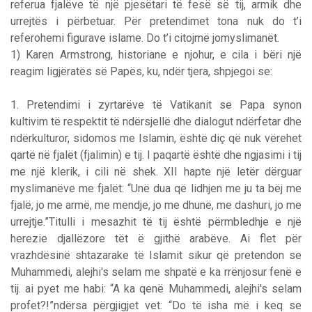
referua fjalëve të një pjesëtari të fesë së tij, armik dhe
urrejtës i përbetuar. Për pretendimet tona nuk do t’i
referohemi figurave islame. Do t’i citojmë jomyslimanët.
1) Karen Armstrong, historiane e njohur, e cila i bëri një
reagim ligjëratës së Papës, ku, ndër tjera, shpjegoi se:
1. Pretendimi i zyrtarëve të Vatikanit se Papa synon
kultivim të respektit të ndërsjellë dhe dialogut ndërfetar dhe
ndërkulturor, sidomos me Islamin, është diç që nuk vërehet
qartë në fjalët (fjalimin) e tij. I paqartë është dhe ngjasimi i tij
me një klerik, i cili në shek. XII hapte një letër dërguar
myslimanëve me fjalët: “Unë dua që lidhjen me ju ta bëj me
fjalë, jo me armë, me mendje, jo me dhunë, me dashuri, jo me
urrejtje.”Titulli i mesazhit të tij është përmbledhje e një
herezie djallëzore tët ë gjithë arabëve. Ai flet për
vrazhdësinë shtazarake të Islamit sikur që pretendon se
Muhammedi, alejhi's selam me shpatë e ka rrënjosur fenë e
tij. ai pyet me habi: “A ka qenë Muhammedi, alejhi's selam
profet?!”ndërsa përgjigjet vet: “Do të isha më i keq se