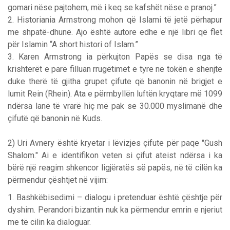
gomari nëse pajtohem, më i keq se kafshët nëse e pranoj.”
2. Historiania Armstrong mohon që Islami të jetë përhapur
me shpatë-dhunë. Ajo është autore edhe e një libri që flet
për Islamin “A short histori of Islam.”
3. Karen Armstrong ia përkujton Papës se disa nga të
krishterët e parë filluan rrugëtimet e tyre në tokën e shenjtë
duke therë të gjitha grupet çifute që banonin në brigjet e
lumit Rein (Rhein). Ata e përmbyllën luftën kryqtare më 1099
ndërsa lanë të vrarë hiç më pak se 30.000 myslimanë dhe
çifutë që banonin në Kuds.
2) Uri Avnery është kryetar i lëvizjes çifute për paqe "Gush
Shalom." Ai e identifikon veten si çifut ateist ndërsa i ka
bërë një reagim shkencor ligjëratës së papës, në të cilën ka
përmendur çështjet në vijim:
1. Bashkëbisedimi – dialogu i pretenduar është çështje për
dyshim. Perandori bizantin nuk ka përmendur emrin e njeriut
me të cilin ka dialoguar.