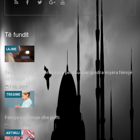
Të fundit
LAJME
Skandal: 3.000 priftërinj kanë përdhunuar qindra mijëra fëmijë
në Francë
T 05, 2021
TREGIME
Fëmija musliman dhe prifti
SH 03, 2020
ARTIKUJ