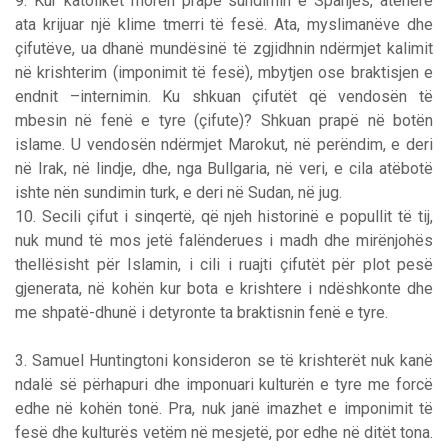
9. Kur katolikët morën prapë sundimin e Spanjës, atëherë
ata krijuar një klime tmerri të fesë. Ata, myslimanëve dhe
çifutëve, ua dhanë mundësinë të zgjidhnin ndërmjet kalimit
në krishterim (imponimit të fesë), mbytjen ose braktisjen e
endnit –internimin. Ku shkuan çifutët që vendosën të
mbesin në fenë e tyre (çifute)? Shkuan prapë në botën
islame. U vendosën ndërmjet Marokut, në perëndim, e deri
në Irak, në lindje, dhe, nga Bullgaria, në veri, e cila atëbotë
ishte nën sundimin turk, e deri në Sudan, në jug.
10. Secili çifut i sinqertë, që njeh historinë e popullit të tij,
nuk mund të mos jetë falënderues i madh dhe mirënjohës
thellësisht për Islamin, i cili i ruajti çifutët për plot pesë
gjenerata, në kohën kur bota e krishtere i ndëshkonte dhe
me shpatë-dhunë i detyronte ta braktisnin fenë e tyre.
3. Samuel Huntingtoni konsideron se të krishterët nuk kanë
ndalë së përhapuri dhe imponuari kulturën e tyre me forcë
edhe në kohën tonë. Pra, nuk janë imazhet e imponimit të
fesë dhe kulturës vetëm në mesjetë, por edhe në ditët tona.