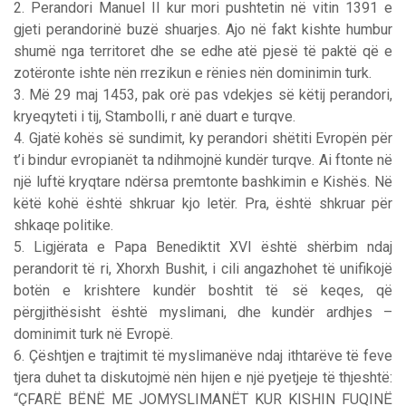
2. Perandori Manuel II kur mori pushtetin në vitin 1391 e
gjeti perandorinë buzë shuarjes. Ajo në fakt kishte humbur
shumë nga territoret dhe se edhe atë pjesë të paktë që e
zotëronte ishte nën rrezikun e rënies nën dominimin turk.
3. Më 29 maj 1453, pak orë pas vdekjes së këtij perandori,
kryeqyteti i tij, Stambolli, r anë duart e turqve.
4. Gjatë kohës së sundimit, ky perandori shëtiti Evropën për
t’i bindur evropianët ta ndihmojnë kundër turqve. Ai ftonte në
një luftë kryqtare ndërsa premtonte bashkimin e Kishës. Në
këtë kohë është shkruar kjo letër. Pra, është shkruar për
shkaqe politike.
5. Ligjërata e Papa Benediktit XVI është shërbim ndaj
perandorit të ri, Xhorxh Bushit, i cili angazhohet të unifikojë
botën e krishtere kundër boshtit të së keqes, që
përgjithësisht është myslimani, dhe kundër ardhjes –
dominimit turk në Evropë.
6. Çështjen e trajtimit të myslimanëve ndaj ithtarëve të feve
tjera duhet ta diskutojmë nën hijen e një pyetjeje të thjeshtë:
“ÇFARË BËNË ME JOMYSLIMANËT KUR KISHIN FUQINË