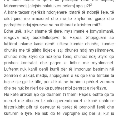
2
Muhammedi, [alejhis salatu ves selam] apo ju?!
A kanë takuar njerëzit ndonjëherë ithtarë të ndonjë feje, të
cilët janë më irracional dhe më të zhytur në gjaqe dhe
padrejtësi ndaj njerëzve se sa ithtarët e krishterimit?!
Edhe unë, sikur shumë të tjerë, myslimanë e jomyslimanë,
reagova ndaj budallallëqeve të Papës. Shpjeguam se
luftërat islame kanë qenë luftëra kundër dhunës, kundër
dhunës me të gjitha llojet e saj: dhunës ndaj myslimanëve,
dhunës ndaj atyre që ndalojnë fenë, dhunës ndaj atyre që
prishën kontratat dhe paqen e lidhur me myslimanët.
Luftërat nuk kanë qenë kurrë për të imponuar besimin në
zemrën e askujt, madje, shpjeguam e as që kanë tentuar ta
bëjnë një gjë të tillë, për shkak se besimi i përket zemrës
dhe se nuk ka njeri që ka pushtet mbi zemrat e njerëzve.
Në këtë artikull ajo që deshëm t’i themi Papës është që të
merret me dhunën të cilën perëndimorët e kanë ushtruar
historikisht për të detyruar të tjerët të pranojnë fenë dhe
kulturën e tyre. Ne nuk do të veprojmë siç bëri ai kur iu