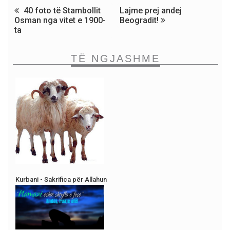
40 foto të Stambollit
Lajme prej andej
Osman nga vitet e 1900-
Beogradit!
ta
TË NGJASHME
Kurbani - Sakrifica për Allahun