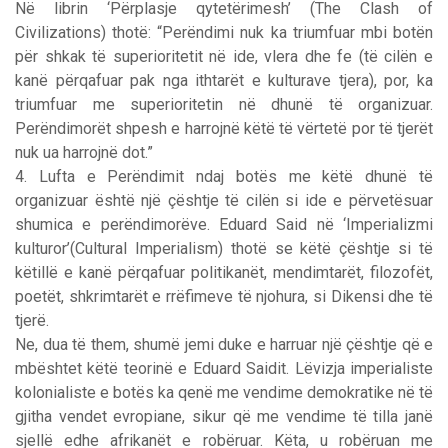
Në librin ‘Përplasje qytetërimesh’ (The Clash of
Civilizations) thotë: “Perëndimi nuk ka triumfuar mbi botën
për shkak të superioritetit në ide, vlera dhe fe (të cilën e
kanë përqafuar pak nga ithtarët e kulturave tjera), por, ka
triumfuar me superioritetin në dhunë të organizuar.
Perëndimorët shpesh e harrojnë këtë të vërtetë por të tjerët
nuk ua harrojnë dot.”
4. Lufta e Perëndimit ndaj botës me këtë dhunë të
organizuar është një çështje të cilën si ide e përvetësuar
shumica e perëndimorëve. Eduard Said në ‘Imperializmi
kulturor’(Cultural Imperialism) thotë se këtë çështje si të
këtillë e kanë përqafuar politikanët, mendimtarët, filozofët,
poetët, shkrimtarët e rrëfimeve të njohura, si Dikensi dhe të
tjerë.
Ne, dua të them, shumë jemi duke e harruar një çështje që e
mbështet këtë teorinë e Eduard Saidit. Lëvizja imperialiste
kolonialiste e botës ka qenë me vendime demokratike në të
gjitha vendet evropiane, sikur që me vendime të tilla janë
sjellë edhe afrikanët e robëruar. Këta, u robëruan me