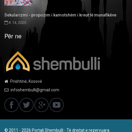
Sekularizmi - propozim i kamotshëm i kreut të munafikëve
K 14, 2020
Për ne
Prishtinë, Kosovë
infoshembulli@gmail.com
© 2011 - 2026 Portali Shembulli - Të drejtat e rezervuara.