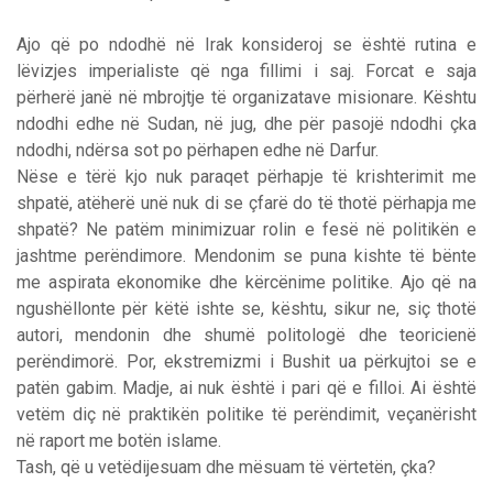
Ajo që po ndodhë në Irak konsideroj se është rutina e
lëvizjes imperialiste që nga fillimi i saj. Forcat e saja
përherë janë në mbrojtje të organizatave misionare. Kështu
ndodhi edhe në Sudan, në jug, dhe për pasojë ndodhi çka
ndodhi, ndërsa sot po përhapen edhe në Darfur.
Nëse e tërë kjo nuk paraqet përhapje të krishterimit me
shpatë, atëherë unë nuk di se çfarë do të thotë përhapja me
shpatë? Ne patëm minimizuar rolin e fesë në politikën e
jashtme perëndimore. Mendonim se puna kishte të bënte
me aspirata ekonomike dhe kërcënime politike. Ajo që na
ngushëllonte për këtë ishte se, kështu, sikur ne, siç thotë
autori, mendonin dhe shumë politologë dhe teoricienë
perëndimorë. Por, ekstremizmi i Bushit ua përkujtoi se e
patën gabim. Madje, ai nuk është i pari që e filloi. Ai është
vetëm diç në praktikën politike të perëndimit, veçanërisht
në raport me botën islame.
Tash, që u vetëdijesuam dhe mësuam të vërtetën, çka?