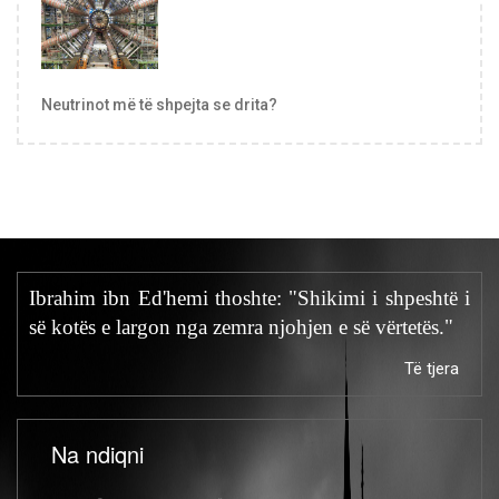
Neutrinot më të shpejta se drita?
Ibrahim ibn Ed'hemi thoshte: "Shikimi i shpeshtë i
së kotës e largon nga zemra njohjen e së vërtetës."
Të tjera
Na ndiqni