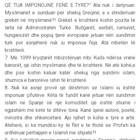
QË TUA IMPONOJNË FENË E TYRE?” Ata nuk i detyruan.
Myslimanët e sunduan për shekuj Greqinë, a u shndërruan
grekët në myslimanë?! Grekët e krishterë kishin pozita të
larta në Administratën Turke. Bullgarët, serbët, rumunët,
hungarezët dhe popuj tjerë evropianë jetuan nën sundimin
turk por asnjëherë nuk iu imponua feja. Ata mbetën të
krishterë.
7. Më 1099 kryqtarët mbizotëruan mbi Kuds ndërsa vranë
banorët, që ishin myslimanë dhe të krishterë. Në atë kohë,e
dhe pse kishin kaluar katër shekuj nga sundimi islam,
shumica e banorëve ishin të krishterë.
8. Nuk ka asnjë provë që dëshmon se Islami iu është
imponuar çifutëve. Këta të fundit kanë jetuar nën sundimin
islam në Spanjë në një komoditet që është shumë i
ngjashëm me këtë të ditëve tona. Kanë qenë autorë, poetë,
ministra dhe shkencëtarë. Ajo njihet si koha e tyre e artë.
Atëherë, si ka mundësi ky të flet e të thotë se Profeti ka
urdhëruar përhapjen e Islamit me shpatë?!