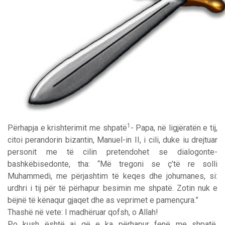
1
Përhapja e krishterimit me shpatë
- Papa, në ligjëratën e tij,
citoi perandorin bizantin, Manuel-in II, i cili, duke iu drejtuar
personit me të cilin pretendohet se dialogonte-
bashkëbisedonte, tha: “Më tregoni se ç’të re solli
Muhammedi, me përjashtim të keqes dhe johumanes, si:
urdhri i tij për të përhapur besimin me shpatë. Zotin nuk e
bëjnë të kënaqur gjaqet dhe as veprimet e pamençura.”
Thashë në vete: I madhëruar qofsh, o Allah!
Po kush është ai që e ka përhapur fenë me shpatë,