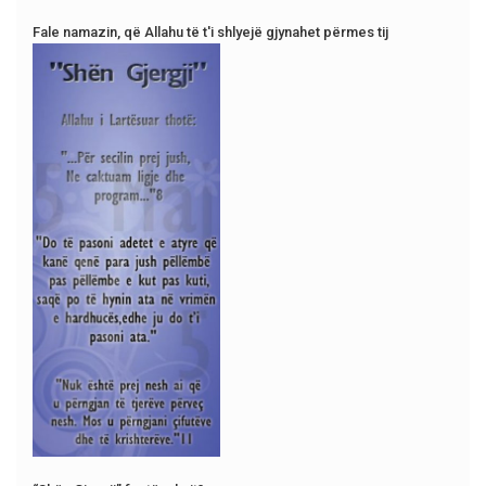
Fale namazin, që Allahu të t'i shlyejë gjynahet përmes tij