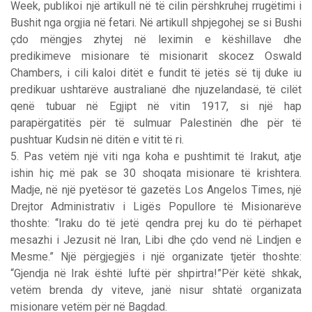
Week, publikoi një artikull në të cilin përshkruhej rrugëtimi i
Bushit nga orgjia në fetari. Në artikull shpjegohej se si Bushi
çdo mëngjes zhytej në leximin e këshillave dhe
predikimeve misionare të misionarit skocez Oswald
Chambers, i cili kaloi ditët e fundit të jetës së tij duke iu
predikuar ushtarëve australianë dhe njuzelandasë, të cilët
qenë tubuar në Egjipt në vitin 1917, si një hap
parapërgatitës për të sulmuar Palestinën dhe për të
pushtuar Kudsin në ditën e vitit të ri.
5. Pas vetëm një viti nga koha e pushtimit të Irakut, atje
ishin hiç më pak se 30 shoqata misionare të krishtera.
Madje, në një pyetësor të gazetës Los Angelos Times, një
Drejtor Administrativ i Ligës Popullore të Misionarëve
thoshte: “Iraku do të jetë qendra prej ku do të përhapet
mesazhi i Jezusit në Iran, Libi dhe çdo vend në Lindjen e
Mesme.” Një përgjegjës i një organizate tjetër thoshte:
“Gjendja në Irak është luftë për shpirtra!”Për këtë shkak,
vetëm brenda dy viteve, janë nisur shtatë organizata
misionare vetëm për në Bagdad.