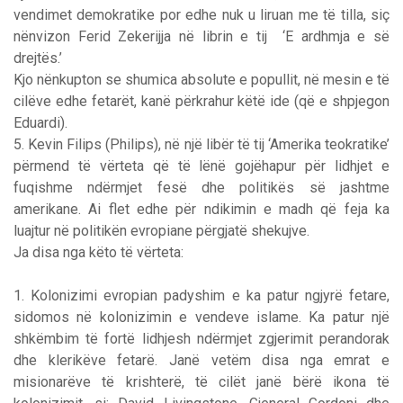
vendimet demokratike por edhe nuk u liruan me të tilla, siç
nënvizon Ferid Zekerijja në librin e tij ‘E ardhmja e së
drejtës.’
Kjo nënkupton se shumica absolute e popullit, në mesin e të
cilëve edhe fetarët, kanë përkrahur këtë ide (që e shpjegon
Eduardi).
5. Kevin Filips (Philips), në një libër të tij ‘Amerika teokratike’
përmend të vërteta që të lënë gojëhapur për lidhjet e
fuqishme ndërmjet fesë dhe politikës së jashtme
amerikane. Ai flet edhe për ndikimin e madh që feja ka
luajtur në politikën evropiane përgjatë shekujve.
Ja disa nga këto të vërteta:
1. Kolonizimi evropian padyshim e ka patur ngjyrë fetare,
sidomos në kolonizimin e vendeve islame. Ka patur një
shkëmbim të fortë lidhjesh ndërmjet zgjerimit perandorak
dhe klerikëve fetarë. Janë vetëm disa nga emrat e
misionarëve të krishterë, të cilët janë bërë ikona të