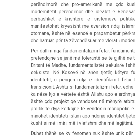
perëndimorë dhe pro-amerikanë me çdo kush
modernitetit perëndimor dhe idealet e Renesan
përbashkët e krishterë e sistemeve politi
manifestohet kryesisht me aversion ndaj islamit.
otomane, është në esencë e prapambetur përkrah v
dhe harruar, për ta zëvendësuar me vlerat «mode
Për dallim nga fundamentalizmi fetar, fundament
pretendojnë se janë më tolerantë se të gjithë ne
Britani të Madhe, fundamentalistët sekularë fsh
seksiste. Në Kosovë në anën tjetër, këtyre f
identitetit, u pengon rritja e identifikimit fe
transicionit. Ashtu si fundamentalizmi fetar, edhe
ka nëse kjo e vërtetë është Allahu apo e ardhmj
është çdo projekt që vendoset në mënyrë arbitra
politik të dyja kërkojnë të vendosin monopolin e
minohet identiteti islam apo ndonjë identitet tje
kusht si më i miri, më i vlefshmi dhe më legjitimi.
Duhet thënë se ky fenomen nuk është unik për K