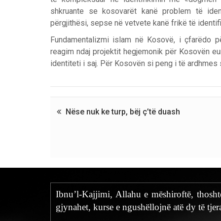
shkruante se kosovarët kanë problem të iden
përgjithësi, sepse në vetvete kanë frikë të identi
Fundamentalizmi islam në Kosovë, i çfarëdo pë
reagim ndaj projektit hegjemonik për Kosovën eu
identiteti i saj. Për Kosovën si peng i të ardhmes 
Nëse nuk ke turp, bëj ç’të duash
Ibnu’l-Kajjimi, Allahu e mëshiroftë, thosh
gjynahet, kurse e ngushëllojnë atë dy të tjer