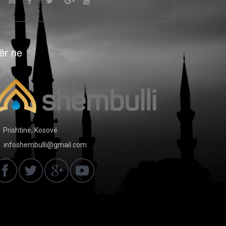
ër ne
Prishtinë, Kosovë
infoshembulli@gmail.com