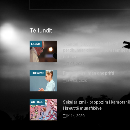
Të fundit
Skandal: 3.000 priftërinj kanë
LAJME
përdhunuar qindra mijëra fëmijë n
Francë
T 05, 2021
Fëmija musliman dhe prifti
TREGIME
SH 03, 2020
Sekularizmi - propozim i kamotsh
ARTIKUJ
i kreut të munafikëve
K 14, 2020