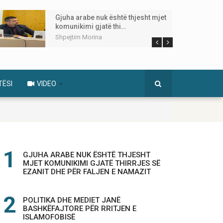
Gjuha arabe nuk është thjesht mjet
komunikimi gjatë thi…
Shpejtim Morina
TËSI
VIDEO
GJUHA ARABE NUK ËSHTË THJESHT
MJET KOMUNIKIMI GJATË THIRRJES SË
EZANIT DHE PËR FALJEN E NAMAZIT
POLITIKA DHE MEDIET JANË
BASHKËFAJTORE PËR RRITJEN E
ISLAMOFOBISË