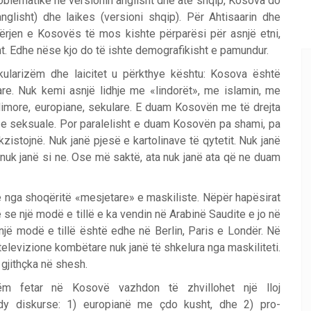
oblematike në versionin anglisht dhe atë shqip, Kosova do
glisht) dhe laikes (versioni shqip). Për Ahtisaarin dhe
ërjen e Kosovës të mos kishte përparësi për asnjë etni,
t. Edhe nëse kjo do të ishte demografikisht e pamundur.
kularizëm dhe laicitet u përkthye kështu: Kosova është
re. Nuk kemi asnjë lidhje me «lindorët», me islamin, me
more, europiane, sekulare. E duam Kosovën me të drejta
ore e seksuale. Por paralelisht e duam Kosovën pa shami, pa
zistojnë. Nuk janë pjesë e kartolinave të qytetit. Nuk janë
 nuk janë si ne. Ose më saktë, ata nuk janë ata që ne duam
ve nga shoqëritë «mesjetare» e maskiliste. Nëpër hapësirat
 se një modë e tillë e ka vendin në Arabinë Saudite e jo në
një modë e tillë është edhe në Berlin, Paris e Londër. Në
 televizione kombëtare nuk janë të shkelura nga maskiliteti.
 gjithçka në shesh.
ëm fetar në Kosovë vazhdon të zhvillohet një lloj
 dy diskurse: 1) europianë me çdo kusht, dhe 2) pro-