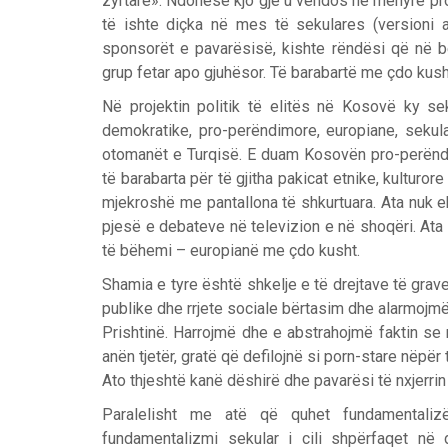
zyrtare». Ndonëse kjo gjë u vendos në mënyrë pr
të ishte diçka në mes të sekulares (versioni an
sponsorët e pavarësisë, kishte rëndësi që në b
grup fetar apo gjuhësor. Të barabartë me çdo kush
Në projektin politik të elitës në Kosovë ky se
demokratike, pro-perëndimore, europiane, sekula
otomanët e Turqisë. E duam Kosovën pro-perëndi
të barabarta për të gjitha pakicat etnike, kultur
mjekroshë me pantallona të shkurtuara. Ata nuk ek
pjesë e debateve në televizion e në shoqëri. Ata
të bëhemi – europianë me çdo kusht.
Shamia e tyre është shkelje e të drejtave të gra
publike dhe rrjete sociale bërtasim dhe alarmojmë
Prishtinë. Harrojmë dhe e abstrahojmë faktin se 
anën tjetër, gratë që defilojnë si porn-stare nëpër
Ato thjeshtë kanë dëshirë dhe pavarësi të nxjerrin
Paralelisht me atë që quhet fundamentaliz
fundamentalizmi sekular i cili shpërfaqet në