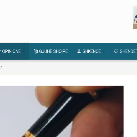
OPINIONE
GJUHË SHQIPE
SHKENCË
SHËNDE
r