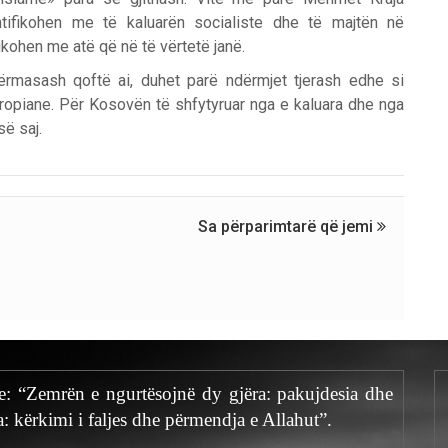
tifikohen me të kaluarën socialiste dhe të majtën në
fikohen me atë që në të vërtetë janë.
rmasash qoftë ai, duhet parë ndërmjet tjerash edhe si
ropiane. Për Kosovën të shfytyruar nga e kaluara dhe nga
së saj.
Sa përparimtarë që jemi
te: “Zemrën e ngurtësojnë dy gjëra: pakujdesia dhe
a: kërkimi i faljes dhe përmendja e Allahut”.