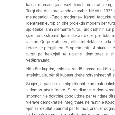
kaluar otomane, janë vazhdimisht në arratisje ng
Turqi dhe disa prej vendeve arabe. Në vitin 1923
me nostalgji «Turqia moderne», Kemal Ataturku nd
identitetin europian dhe projektin modern për tur
ajo etnike ishin elemente turpi. Turqit ishin nisur p
çuan në ekstremin tjetër duke rrëzuar për tokë mor
islame. Që prej atëherë, elitat intelektuale turke
fetare në përgjithësi. Eksperimenti i Ataturkut 
turqit po kërkojnë të rigjejnë identitetet e s
vetëpranuara.
Në këtë kuptim, është e rëndësishme që këto çë
intelektuale, për të kuptuar drejtë ndryshimet në s
Si njeri, e palidhur as shpirtërisht e as materia
sidomos atyre fetare. Si studiuese e demokracis
imponon një doktrinë absolutiste për të ndarë të
vlerave demokratike. Megjithatë, në rastin e Ko
vjen si rezultat i parimit për të mos pranuar dogmat
të kompleksuar në identifikimin me «dogmën 