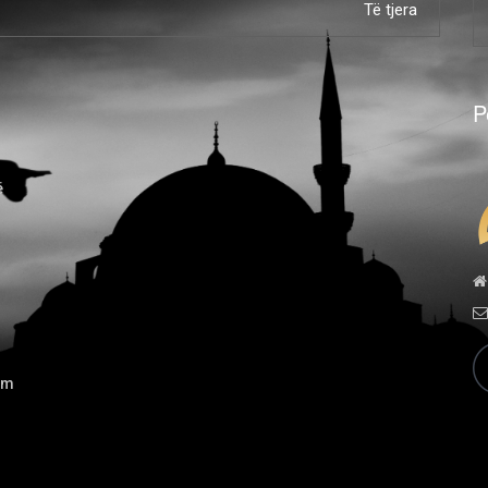
Të tjera
P
ë
ëm