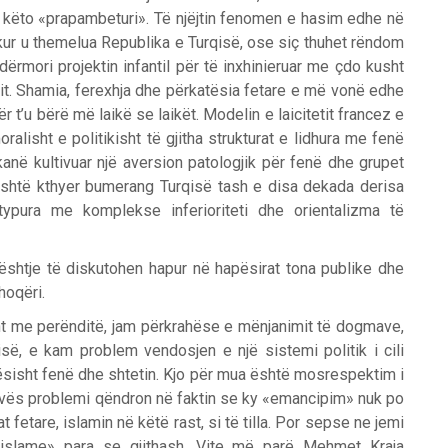
a këto «prapambeturi». Të njëjtin fenomen e hasim edhe në
 kur u themelua Republika e Turqisë, ose siç thuhet rëndom
ërmori projektin infantil për të inxhinieruar me çdo kusht
qit. Shamia, ferexhja dhe përkatësia fetare e më vonë edhe
ër t’u bërë më laikë se laikët. Modelin e laicitetit francez e
alisht e politikisht të gjitha strukturat e lidhura me fenë
 kanë kultivuar një aversion patologjik për fenë dhe grupet
i është kthyer bumerang Turqisë tash e disa dekada derisa
htypura me komplekse inferioriteti dhe orientalizma të
shtje të diskutohen hapur në hapësirat tona publike dhe
hoqëri.
lisht me perënditë, jam përkrahëse e mënjanimit të dogmave,
ë, e kam problem vendosjen e një sistemi politik i cili
rësisht fenë dhe shtetin. Kjo për mua është mosrespektim i
sovës problemi qëndron në faktin se ky «emancipim» nuk po
 fetare, islamin në këtë rast, si të tilla. Por sepse ne jemi
islame» para se gjithash. Vite më parë Mehmet Kraja