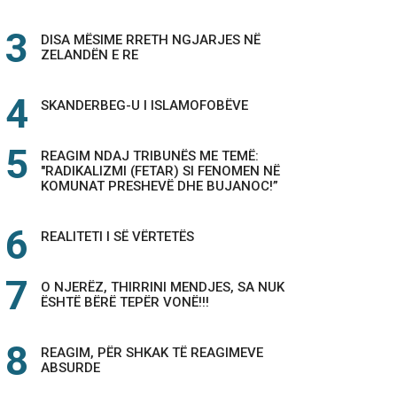
DISA MËSIME RRETH NGJARJES NË
ZELANDËN E RE
SKANDERBEG-U I ISLAMOFOBËVE
REAGIM NDAJ TRIBUNËS ME TEMË:
"RADIKALIZMI (FETAR) SI FENOMEN NË
KOMUNAT PRESHEVË DHE BUJANOC!”
REALITETI I SË VËRTETËS
O NJERËZ, THIRRINI MENDJES, SA NUK
ËSHTË BËRË TEPËR VONË!!!
REAGIM, PËR SHKAK TË REAGIMEVE
ABSURDE