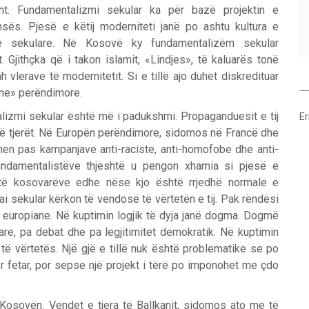
t. Fundamentalizmi sekular ka për bazë projektin e
sës. Pjesë e këtij moderniteti janë po ashtu kultura e
ke sekulare. Në Kosovë ky fundamentalizëm sekular
 Gjithçka që i takon islamit, «Lindjes», të kaluarës tonë
lerave të modernitetit. Si e tillë ajo duhet diskredituar
rne» perëndimore.
alizmi sekular është më i padukshmi. Propaganduesit e tij
Er
 të tjerët. Në Europën perëndimore, sidomos në Francë dhe
ihen pas kampanjave anti-raciste, anti-homofobe dhe anti-
undamentalistëve thjeshtë u pengon xhamia si pjesë e
tar të kosovarëve edhe nëse kjo është rrjedhë normale e
 ai sekular kërkon të vendosë të vërtetën e tij. Pak rëndësi
a europiane. Në kuptimin logjik të dyja janë dogma. Dogmë
re, pa debat dhe pa legjitimitet demokratik. Në kuptimin
 të vërtetës. Një gjë e tillë nuk është problematike se po
tër fetar, por sepse një projekt i tërë po imponohet me çdo
osovën. Vendet e tjera të Ballkanit, sidomos ato me të