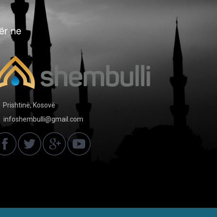
ër ne
Prishtinë, Kosovë
infoshembulli@gmail.com