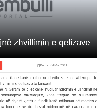
në zhvillimin e qelizave
Krijuar: 04 Maj 2011
 amerikanë kanë zbuluar se dredhëzat kanë aftësi për të
hvillimin e qelizave të kancerit.
he N. Seram, të cilët kanë studiuar ndikimin e ushqimit në
e sëmundjeve onkologjike, kanë treguar se hulumtimet
le në dhjetë vjetët e fundit kanë ndihmuar në marrjen e
reja bindëse se dredhëzat ndihmojnë në parandalimin e