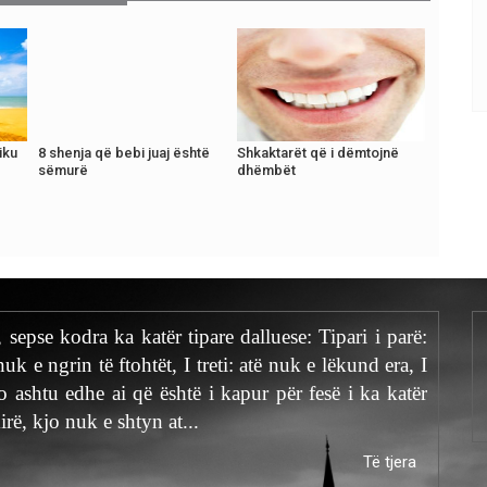
iku
8 shenja që bebi juaj është
Shkaktarët që i dëmtojnë
sëmurë
dhëmbët
 sepse kodra ka katër tipare dalluese: Tipari i parë:
k e ngrin të ftohtët, I treti: atë nuk e lëkund era, I
 ashtu edhe ai që është i kapur për fesë i ka katër
irë, kjo nuk e shtyn at...
Të tjera