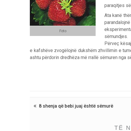
paraqitjes së
Ata kanë thë
parandaloj
eksperimenta
Foto
sëmundjes.
Përveç kësaj
e kafshëve zvogëlojnë dukshëm zhvillimin e tumori
ashtu përdorin dredhëza më rrallë sëmuren nga s
8 shenja që bebi juaj është sëmurë
TË 