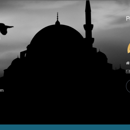
P
ë
ëm