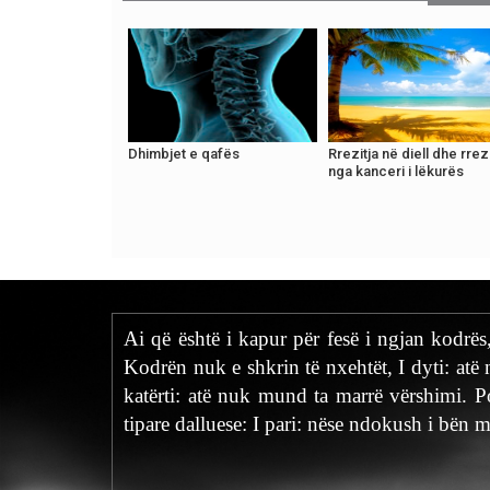
Dhimbjet e qafës
Rrezitja në diell dhe rrez
nga kanceri i lëkurës
Ai që është i kapur për fesë i ngjan kodrës,
Kodrën nuk e shkrin të nxehtët, I dyti: atë nu
katërti: atë nuk mund ta marrë vërshimi. Po
tipare dalluese: I pari: nëse ndokush i bën m