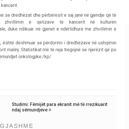
 kancerit.
në se dredhëzat dhe përbërësit e saj janë në gjendje që të
në zhvillimin e qelizave të kancerit në kulturën
le, duke ndikuar në gjenet e ndërlidhura me zhvillimin e
, është dëshmuar se përdorimi i dredhëzave në ushqimin
t malinj. Statistikat më të reja tregojnë se njerëzit që po
ëmundjet onkologjike./kp/
Studimi: Fëmijët para ekranit më të rrezikuarit
ndaj sëmundjeve
NGJASHME