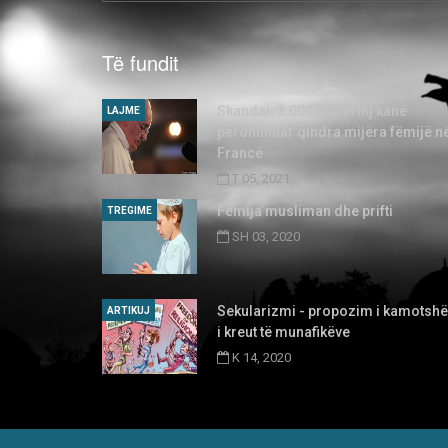
Të fundit
Skandal: 3.000 priftërinj kanë
LAJME
përdhunuar qindra mijëra fëmijë n
Francë
T 05, 2021
Fëmija musliman dhe prifti
TREGIME
SH 03, 2020
Sekularizmi - propozim i kamotsh
ARTIKUJ
i kreut të munafikëve
K 14, 2020