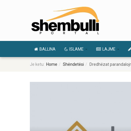
BALLINA
ISLAME
LAJME
Je ketu:
Home
Shëndetësi
Dredhëzat parandalojnë