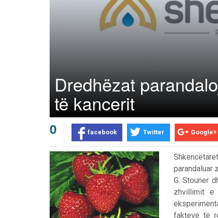
Dredhëzat parandaloj
të kancerit
0
facebook
Twitter
Google+
Shkencëtarët
parandaluar z
G. Stouner d
zhvillimit 
eksperimenta
fakteve të 