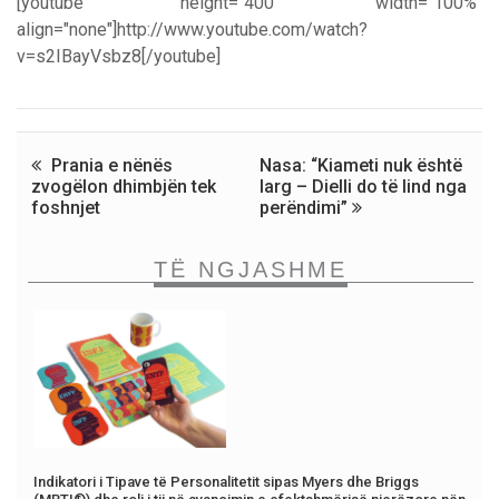
[youtube height="400" width="100%"
align="none"]http://www.youtube.com/watch?
v=s2IBayVsbz8[/youtube]
Prania e nënës
Nasa: “Kiameti nuk është
zvogëlon dhimbjën tek
larg – Dielli do të lind nga
foshnjet
perëndimi”
TË NGJASHME
Indikatori i Tipave të Personalitetit sipas Myers dhe Briggs