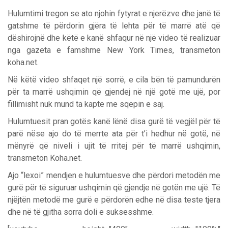
Hulumtimi tregon se ato njohin fytyrat e njerëzve dhe janë të
gatshme të përdorin gjëra të lehta për të marrë atë që
dëshirojnë dhe këtë e kanë shfaqur në një video të realizuar
nga gazeta e famshme New York Times, transmeton
koha.net.
Në këtë video shfaqet një sorrë, e cila bën të pamundurën
për ta marrë ushqimin që gjendej në një gotë me ujë, por
fillimisht nuk mund ta kapte me sqepin e saj.
Hulumtuesit pran gotës kanë lënë disa gurë të vegjël për të
parë nëse ajo do të merrte ata për t’i hedhur në gotë, në
mënyrë që niveli i ujit të rritej për të marrë ushqimin,
transmeton Koha.net.
Ajo “lexoi” mendjen e hulumtuesve dhe përdori metodën me
gurë për të siguruar ushqimin që gjendje në gotën me ujë. Të
njëjtën metodë me gurë e përdorën edhe në disa teste tjera
dhe në të gjitha sorra doli e suksesshme.