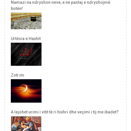
Namazi na ndryshon neve, e ne pastaj e ndryshojmë
botën!
Urtësia e Haxhit
Zoti im
A lejohet urimi i vitit të ri hixhri dhe veçimi i tij me ibadet?