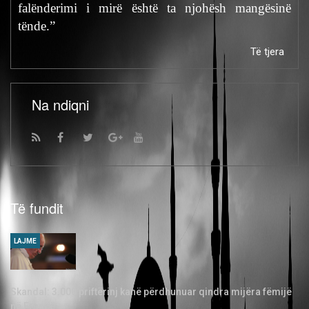
falënderimi i mirë është ta njohësh mangësinë
tënde.”
Të tjera
Na ndiqni
Të fundit
LAJME
Skandal: 3.000 priftërinj kanë përdhunuar qindra mijëra fëmijë
në Francë