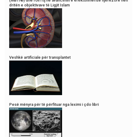
(MBTI®) dhe roli i tij në avancimin e efektshmërisë njerëzore nën
dritën e objektivave të Ligjit Islam
Veshkë artificiale për transplantet
Pesë mënyra për të përfituar nga leximi i çdo libri