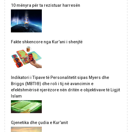
10 mënyra për ta rezistuar harresën
Fakte shkencore nga Kur'ani i shenjtë
Indikatori i Tipave të Personalitetit sipas Myers dhe
Briggs (MBTI®) dhe roli i tij në avancimin e
efektshmërisë njerëzore nën dritën e objektivave të Ligjit
Islam
Gjenetika dhe çudia e Kur'anit