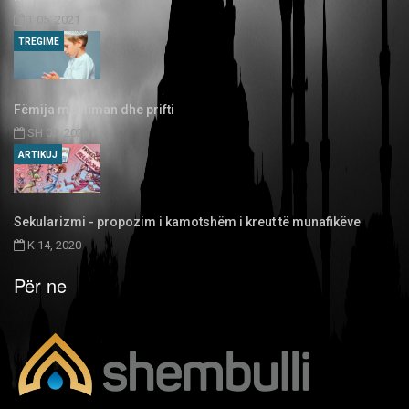
T 05, 2021
TREGIME
Fëmija musliman dhe prifti
SH 03, 2020
ARTIKUJ
Sekularizmi - propozim i kamotshëm i kreut të munafikëve
K 14, 2020
Për ne