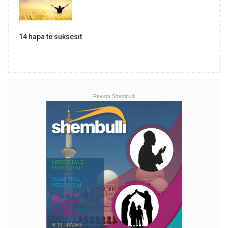
14 hapa të suksesit
Revista Shembulli