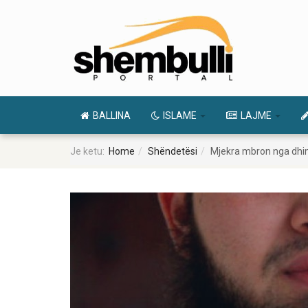
BALLINA
ISLAME
LAJME
Je ketu:
Home
Shëndetësi
Mjekra mbron nga dhimb