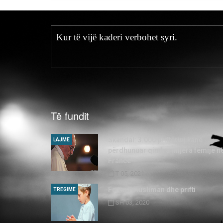
Kur të vijë kaderi verbohet syri.
Të fundit
Skandal: 3.000 priftërinj kanë
LAJME
përdhunuar qindra mijëra fëmijë n
Francë
T 05, 2021
Fëmija musliman dhe prifti
TREGIME
SH 03, 2020