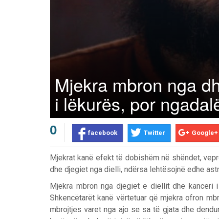
Mjekra mbron nga dhi
i lëkurës, por ngada
0
facebook
Twitter
Google+
Mjekrat kanë efekt të dobishëm në shëndet, veproj
dhe djegiet nga dielli, ndërsa lehtësojnë edhe astm
Mjekra mbron nga djegiet e diellit dhe kanceri i
Shkencëtarët kanë vërtetuar që mjekra ofron mbroj
mbrojtjes varet nga ajo se sa të gjata dhe dendu