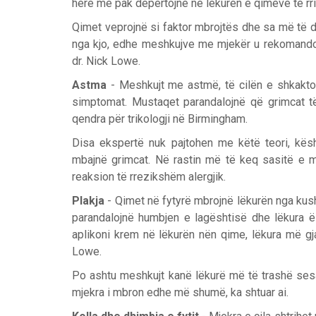
herë më pak depërtojnë në lëkurën e qimeve të rri
Qimet veprojnë si faktor mbrojtës dhe sa më të 
nga kjo, edhe meshkujve me mjekër u rekomandoh
dr. Nick Lowe.
Astma
- Meshkujt me astmë, të cilën e shkakto
simptomat. Mustaqet parandalojnë që grimcat t
qendra për trikologji në Birmingham.
Disa ekspertë nuk pajtohen me këtë teori, kë
mbajnë grimcat. Në rastin më të keq sasitë e më
reaksion të rrezikshëm alergjik.
Plakja
- Qimet në fytyrë mbrojnë lëkurën nga kus
parandalojnë humbjen e lagështisë dhe lëkura ë
aplikoni krem në lëkurën nën qime, lëkura më gj
Lowe.
Po ashtu meshkujt kanë lëkurë më të trashë ses
mjekra i mbron edhe më shumë, ka shtuar ai.