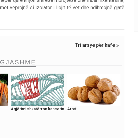
t nëpër qafë krijon shtresë mbrojtëse dhe mban nxehtësinë,
et veprojnë si izolator i llojit të vet dhe ndihmojnë gjatë
Tri arsye për kafe
NGJASHME
Agjërimi shkatërron kancerin
Arrat