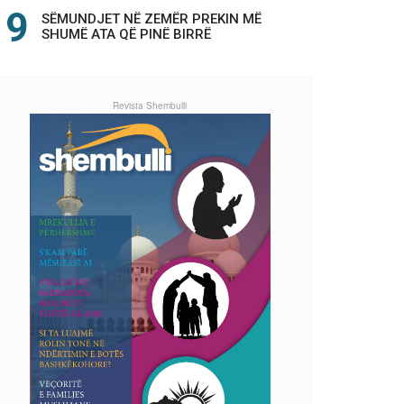
SËMUNDJET NË ZEMËR PREKIN MË
SHUMË ATA QË PINË BIRRË
Revista Shembulli