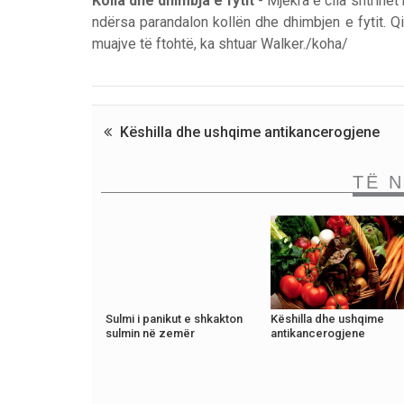
Kolla dhe dhimbja e fytit
- Mjekra e cila shtrihe
ndërsa parandalon kollën dhe dhimbjen e fytit. Qim
muajve të ftohtë, ka shtuar Walker./koha/
Këshilla dhe ushqime antikancerogjene
TË 
Sulmi i panikut e shkakton
Këshilla dhe ushqime
sulmin në zemër
antikancerogjene