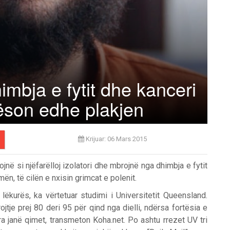
mbja e fytit dhe kanceri
lëson edhe plakjen
Krijuar: 06 Mars 2015
në si njëfarëlloj izolatori dhe mbrojnë nga dhimbja e fytit
ën, të cilën e nxisin grimcat e polenit.
 lëkurës, ka vërtetuar studimi i Universitetit Queensland.
tje prej 80 deri 95 për qind nga dielli, ndërsa fortësia e
ra janë qimet, transmeton Koha.net. Po ashtu rrezet UV tri