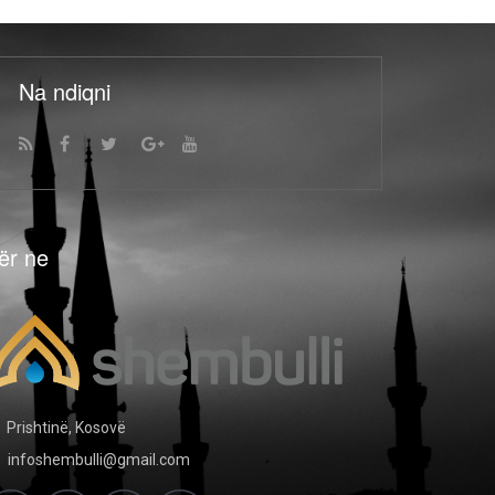
Na ndiqni
ër ne
Prishtinë, Kosovë
infoshembulli@gmail.com