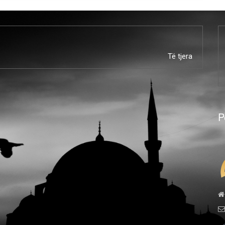
Të tjera
P
ë