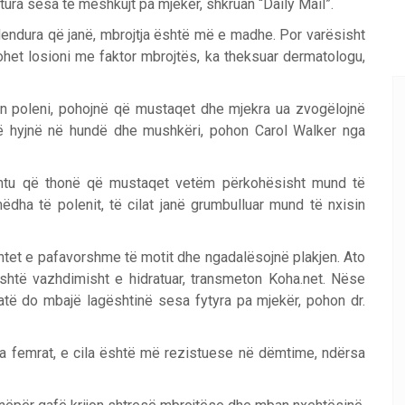
tura sesa te meshkujt pa mjekër, shkruan “Daily Mail”.
dendura që janë, mbrojtja është më e madhe. Por varësisht
et losioni me faktor mbrojtës, ka theksuar dermatologu,
n poleni, pohojnë që mustaqet dhe mjekra ua zvogëlojnë
ë hyjnë në hundë dhe mushkëri, pohon Carol Walker nga
shtu që thonë që mustaqet vetëm përkohësisht mund të
dha të polenit, të cilat janë grumbulluar mund të nxisin
htet e pafavorshme të motit dhe ngadalësojnë plakjen. Ato
shtë vazhdimisht e hidratuar, transmeton Koha.net. Nëse
atë do mbajë lagështinë sesa fytyra pa mjekër, pohon dr.
a femrat, e cila është më rezistuese në dëmtime, ndërsa