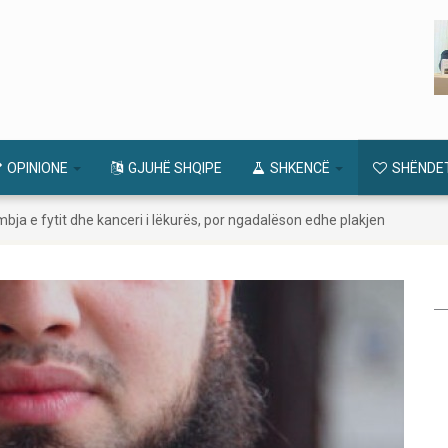
OPINIONE
GJUHË SHQIPE
SHKENCË
SHËNDE
ja e fytit dhe kanceri i lëkurës, por ngadalëson edhe plakjen