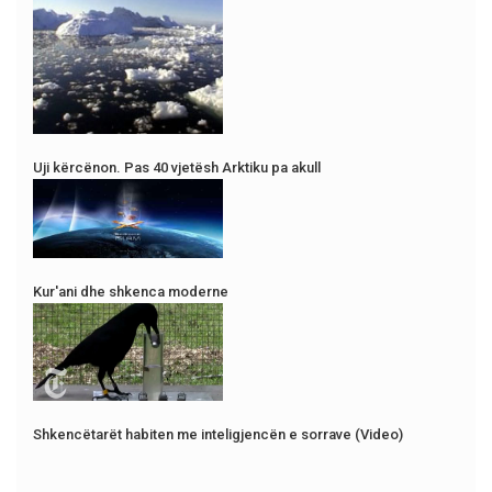
Uji kërcënon. Pas 40 vjetësh Arktiku pa akull
Kur'ani dhe shkenca moderne
Shkencëtarët habiten me inteligjencën e sorrave (Video)