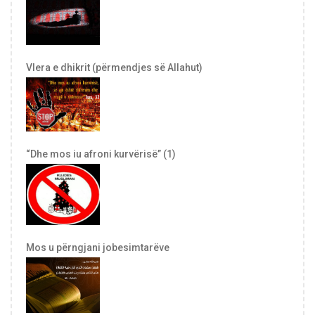
Vlera e dhikrit (përmendjes së Allahut)
“Dhe mos iu afroni kurvërisë” (1)
Mos u përngjani jobesimtarëve