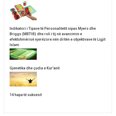
Indikatori i Tipave të Personalitetit sipas Myers dhe
Briggs (MBTI®) dhe roli i tij në avancimin e
efektshmërisë njerëzore nën dritën e objektivave të Ligjit
Islam
Gjenetika dhe çudia e Kur'anit
14 hapa të suksesit