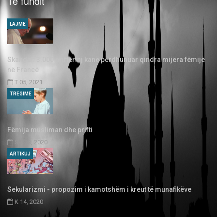
Të fundit
LAJME
Skandal: 3.000 priftërinj kanë përdhunuar qindra mijëra fëmijë
në Francë
T 05, 2021
TREGIME
Fëmija musliman dhe prifti
SH 03, 2020
ARTIKUJ
Sekularizmi - propozim i kamotshëm i kreut të munafikëve
K 14, 2020