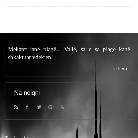
Mëkatet janë plagë... Vallë, sa e sa plagë kanë
shkaktuar vdekjen!
Të tjera
Na ndiqni