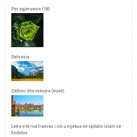
Për agjëruesin (18)
Dëlirësia
Qëllimi dhe mënyra (mjeti)
Letra e të riut francez i cili u mjekua në spitalin islam në
Endelus