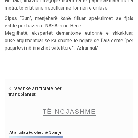
Në fakt, imazhet tregojnë ndërtesa të papërcaktuara mbi 9
metra, të cilat janë rregulluar në formën e grilave.
Sipas “Sun”, menjëherë kanë filluar spekulimet se fjala
është për bazën e NASA-s në Hënë.
Megjithatë, ekspertët demantojnë euforinë e shkaktuar,
duke argumentuar se ka shumë të ngjarë se fjala është “për
paqartësi në imazhet satelitore”.
/zhurnal/
Veshkë artificiale për
transplantet
TË NGJASHME
Atlantida zbulohet në Spanjë