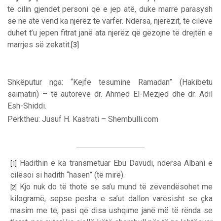
të cilin gjendet personi që e jep atë, duke marrë parasysh
se në atë vend ka njerëz të varfër. Ndërsa, njerëzit, të cilëve
duhet t’u jepen fitrat janë ata njerëz që gëzojnë të drejtën e
marrjes së zekatit.
[3]
Shkëputur nga: “Kejfe tesumine Ramadan” (Hakibetu
saimatin) – të autorëve dr. Ahmed El-Mezjed dhe dr. Adil
Esh-Shiddi.
Përktheu: Jusuf H. Kastrati – Shembulli.com
Hadithin e ka transmetuar Ebu Davudi, ndërsa Albani e
[1]
cilësoi si hadith “hasen” (të mirë).
Kjo nuk do të thotë se sa’u mund të zëvendësohet me
[2]
kilogramë, sepse pesha e sa’ut dallon varësisht se çka
masim me të, pasi që disa ushqime janë më të rënda se