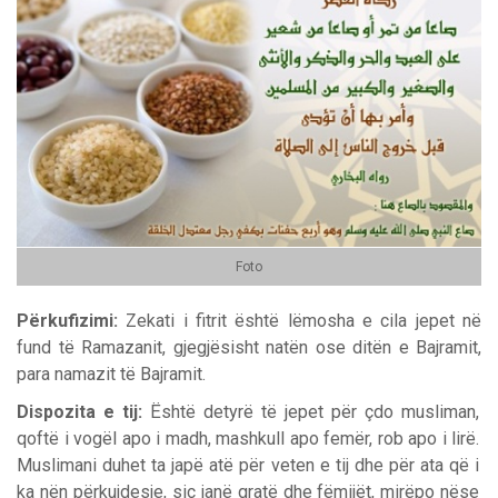
Foto
Përkufizimi:
Zekati i fitrit është lëmosha e cila jepet në
fund të Ramazanit, gjegjësisht natën ose ditën e Bajramit,
para namazit të Bajramit.
Dispozita e tij:
Është detyrë të jepet për çdo musliman,
qoftë i vogël apo i madh, mashkull apo femër, rob apo i lirë.
Muslimani duhet ta japë atë për veten e tij dhe për ata që i
ka nën përkujdesje, siç janë gratë dhe fëmijët, mirëpo nëse