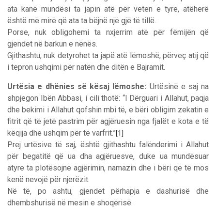
ata kanë mundësi ta japin atë për veten e tyre, atëherë
është më mirë që ata ta bëjnë një gjë të tillë.
Porse, nuk obligohemi ta nxjerrim atë për fëmijën që
gjendet në barkun e nënës.
Gjithashtu, nuk detyrohet ta japë atë lëmoshë, përveç atij që
i tepron ushqimi për natën dhe ditën e Bajramit.
Urtësia e dhënies së kësaj lëmoshe:
Urtësinë e saj na
shpjegon Ibën Abbasi, i cili thotë: “I Dërguari i Allahut, paqja
dhe bekimi i Allahut qofshin mbi të, e bëri obligim zekatin e
fitrit që të jetë pastrim për agjëruesin nga fjalët e kota e të
këqija dhe ushqim për të varfrit.”
[1]
Prej urtësive të saj, është gjithashtu falënderimi i Allahut
për begatitë që ua dha agjëruesve, duke ua mundësuar
atyre ta plotësojnë agjërimin, namazin dhe i bëri që të mos
kenë nevojë për njerëzit.
Në të, po ashtu, gjendet përhapja e dashurisë dhe
dhembshurisë në mesin e shoqërisë.