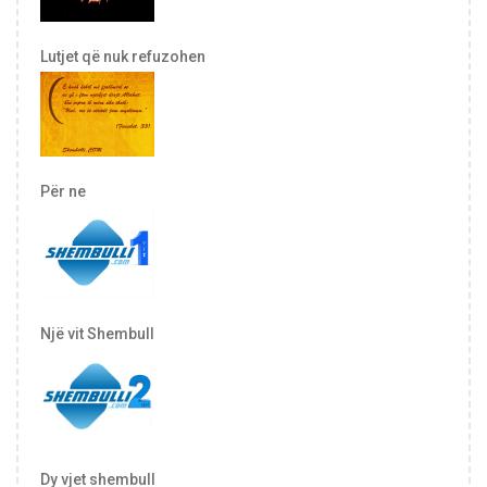
Lutjet që nuk refuzohen
Për ne
Një vit Shembull
Dy vjet shembull