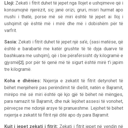
Lloji:
Zekati i fitrit duhet të jepet nga llojet e ushqimeve që i
konsumojnë njerëzit, siç janë orizi, gruri, misri hurmat apo
rrushi i thatë, porse më së miri është të jepet ai lloj i
ushqimit që është më i mirë dhe më i dobishëm për të
varfrit.
Sasia:
Zekati i fitrit duhet të jepet një sa’ë, (sasi matëse, që
është e barabartë me katër grushte të të dyja duarve të
bashkuara me ushqim), që i bie përafërsisht dy kilogramë e
gjysmë
, por për të qenë më të sigurt është mirë t’i japim
[2]
tre kilogramë.
Koha e dhënies:
Nxjerrja e zekatit të fitrit detyrohet të
bëhet menjëherë pas perëndimit të diellit, natën e Bajramit,
mirëpo më së miri është që kjo gjë të bëhet në mëngjes,
para namazit të Bajramit, dhe nuk lejohet assesi të vonohet,
përveçse me ndonjë arsye të pranueshme. Lejohet të bëhet
nxjerrja e zekatit të fitrit një ditë apo dy para Bajramit.
Kujt i jepet zekati i fitrit:
Zekati i fitrit jepet në vendin në