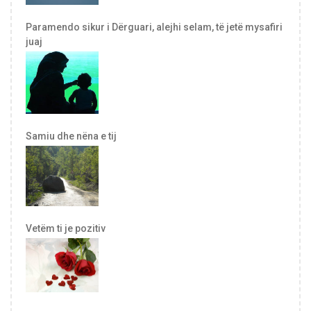
Paramendo sikur i Dërguari, alejhi selam, të jetë mysafiri
juaj
Samiu dhe nëna e tij
Vetëm ti je pozitiv