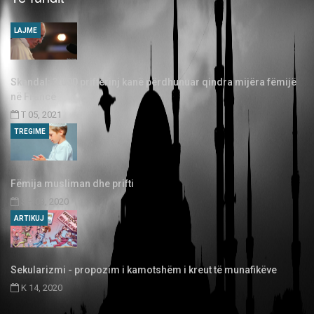
LAJME
Skandal: 3.000 priftërinj kanë përdhunuar qindra mijëra fëmijë
në Francë
T 05, 2021
TREGIME
Fëmija musliman dhe prifti
SH 03, 2020
ARTIKUJ
Sekularizmi - propozim i kamotshëm i kreut të munafikëve
K 14, 2020