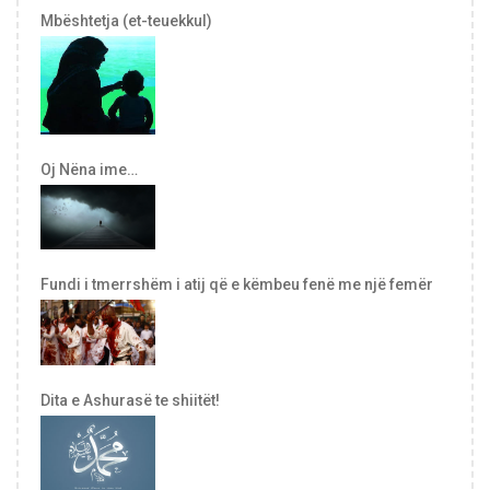
Mbështetja (et-teuekkul)
Oj Nëna ime…
Fundi i tmerrshëm i atij që e këmbeu fenë me një femër
Dita e Ashurasë te shiitët!