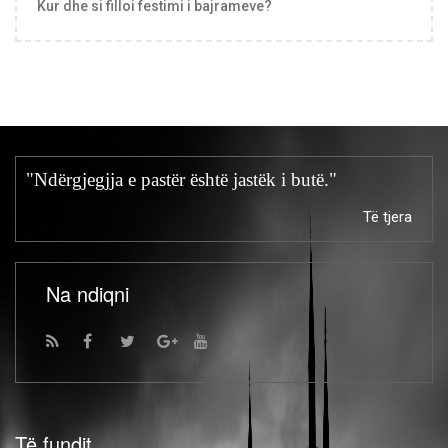
Kur dhe si filloi festimi i bajrameve?
"Ndërgjegjja e pastër është jastëk i butë."
Të tjera
Na ndiqni
Të fundit