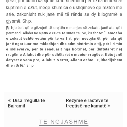
tjerat, por autori ka sjellë këtë shembull për të na lehtësuar
kuptimin e sa’ut, meqë shumica e ushqimeve që maten me
sa’ë, zakonisht nuk janë më të rënda se dy kilogramë e
gjysmë. Sh.p.
[3]
Njerëzit që e gëzojnë të drejtën e marrjes së zekatit janë ata që i
përmendi Allahu në ajetin e 60-të të sures teube, ku thotë:
“
Lëmosha
e zekatit është vetëm për të varfrit, për nevojtarët, për ata që
janë ngarkuar me mbledhjen dhe administrimin e tij, për lirimin
e skllevërve, për të rënduarit nga borxhet, për (luftëtarët në)
rrugën e Allahut dhe për udhëtarët e mbetur rrugëve. Këto janë
detyrat e vëna prej Allahut. Vërtet, Allahu është i Gjithëdijshëm
dhe i Urtë.
”
Sh.p.
Disa rregulla të
Rezyme e rasteve të
Bajramit
tregtisë me kamatë
TË NGJASHME