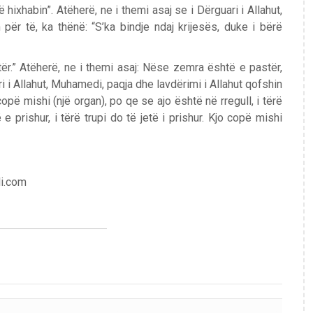
 hixhabin”. Atëherë, ne i themi asaj se i Dërguari i Allahut,
për të, ka thënë: “S’ka bindje ndaj krijesës, duke i bërë
ër.” Atëherë, ne i themi asaj: Nëse zemra është e pastër,
 i Allahut, Muhamedi, paqja dhe lavdërimi i Allahut qofshin
copë mishi (një organ), po qe se ajo është në rregull, i tërë
e prishur, i tërë trupi do të jetë i prishur. Kjo copë mishi
li.com