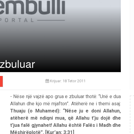
zbuluar
Krijuar: 18 Tetor 2011
- Nëse një vajzë apo grua e zbuluar thotë: “Unë e dua
Allahun dhe kjo më mjafton”. Atëherë ne i themi asaj:
Thuaju (o Muhamed): “Nëse ju e doni Allahun,
atëherë më ndiqni mua, që Allahu t’ju dojë dhe
t’jua falë gjynahet! Allahu është Falës i Madh dhe
Mëshirëplotë”.
[Kur’an: 3:31]