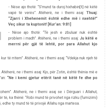
- Nëse ajo thotë: “S’mund ta duroj hixhabin
në këtë
[1]
vapë të verës”. Atëherë, ne i themi asaj:
Thuaj:
“Zjarri i Xhehenemit është edhe më i nxehtë!”
Veç sikur ta kuptonit!
[Kur’an: 9:81]
- Nëse ajo thotë: “Të jesh e zbuluar nuk është
problem i madh”. Atëherë, ne i themi asaj:
Ju
këtë e
merrni për gjë të lehtë, por para Allahut kjo
ur të rritem”. Atëherë, ne i themi asaj: “Vdekja nuk njeh të
 Atëherë, ne i themi asaj: Kjo, për Zotin, është thënia më e
r’an:
“Ne i kemi gjetur etërit tanë në këtë fe dhe po
hem”. Atëherë, ne i themi asaj se i Dërguari i Allahut,
r të, ka thënë: “Robi mund të privohet nga rizku (furnizimi)
, edhe ty mund të të privojë Allahu nga martesa.