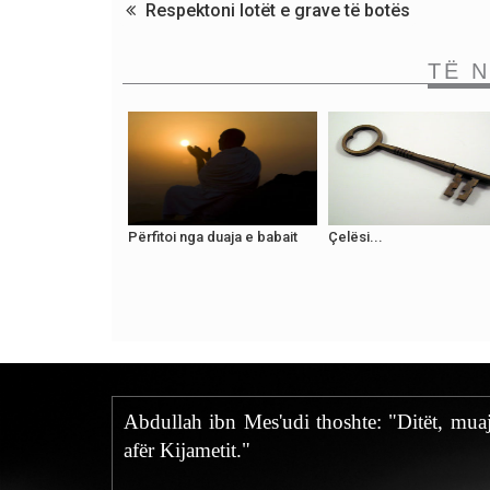
Respektoni lotët e grave të botës
TË 
Përfitoi nga duaja e babait
Çelësi...
Abdullah ibn Mes'udi thoshte: "Ditët, muaj
afër Kijametit."