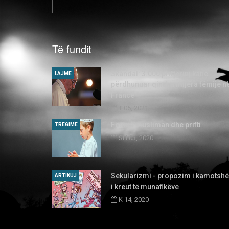
Të fundit
Skandal: 3.000 priftërinj kanë
LAJME
përdhunuar qindra mijëra fëmijë n
Francë
T 05, 2021
Fëmija musliman dhe prifti
TREGIME
SH 03, 2020
Sekularizmi - propozim i kamotsh
ARTIKUJ
i kreut të munafikëve
K 14, 2020