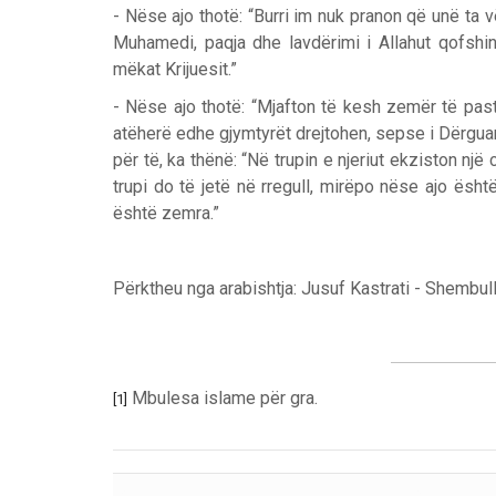
- Nëse ajo thotë: “Burri im nuk pranon që unë ta vë
Muhamedi, paqja dhe lavdërimi i Allahut qofshin 
mëkat Krijuesit.”
- Nëse ajo thotë: “Mjafton të kesh zemër të past
atëherë edhe gjymtyrët drejtohen, sepse i Dërguari
për të, ka thënë: “Në trupin e njeriut ekziston një 
trupi do të jetë në rregull, mirëpo nëse ajo është 
është zemra.”
Përktheu nga arabishtja: Jusuf Kastrati - Shembul
Mbulesa islame për gra.
[1]