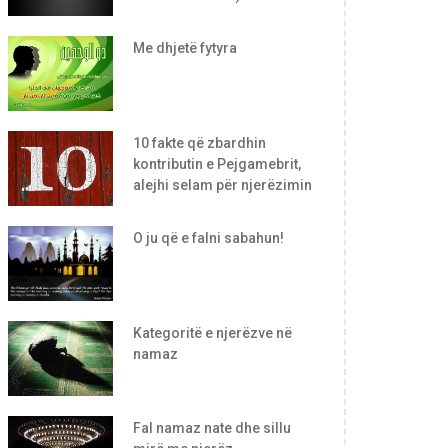
Me dhjetë fytyra
10 fakte që zbardhin
kontributin e Pejgamebrit,
alejhi selam për njerëzimin
O ju që e falni sabahun!
Kategoritë e njerëzve në
namaz
Fal namaz nate dhe sillu