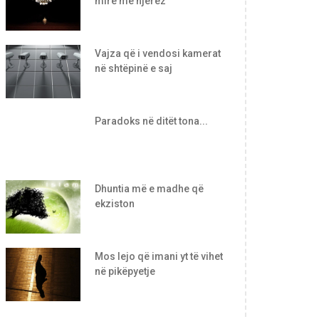
mirë me njerëz
Vajza që i vendosi kamerat
në shtëpinë e saj
Paradoks në ditët tona...
Dhuntia më e madhe që
ekziston
Mos lejo që imani yt të vihet
në pikëpyetje