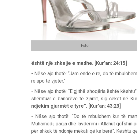
Foto
është një shkelje e madhe.
[Kur’an: 24:15]
- Nëse ajo thotë: “Jam ende e re, do të mbulohem k
re apo të vjetër.”
- Nëse ajo thotë: “E gjithë shoqëria është kështu”.
shëmtuar e banorëve të zjarrit, siç ceket në Ku
ndjekim gjurmët e tyre”. [Kur’an: 43:23]
- Nëse ajo thotë: “Do të mbulohem kur të marto
Muhamedi, paqja dhe lavdërimi i Allahut qofshin pë
për shkak të ndonjë mëkati që ka bërë”. Kështu që