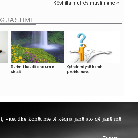
Këshilla motrës muslimane
NGJASHME
Burimi i haudit dhe ura e
Qëndrimi ynë karshi
siratit
problemeve
t, vitet dhe kohët më të këqija janë ato që janë më