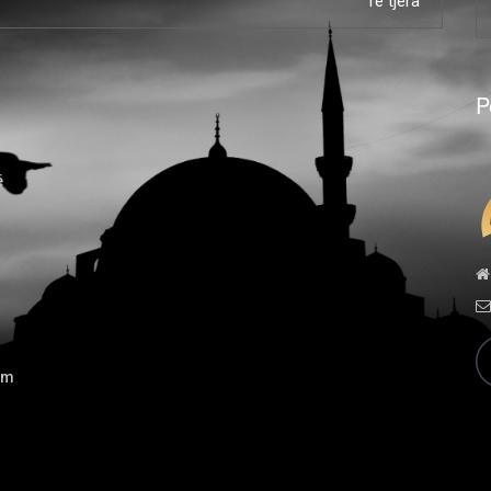
Të tjera
P
ë
ëm