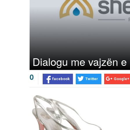
Dialogu me vajzën e 
0
facebook
Twitter
Google+