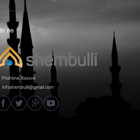
ër ne
Prishtinë, Kosovë
infoshembulli@gmail.com