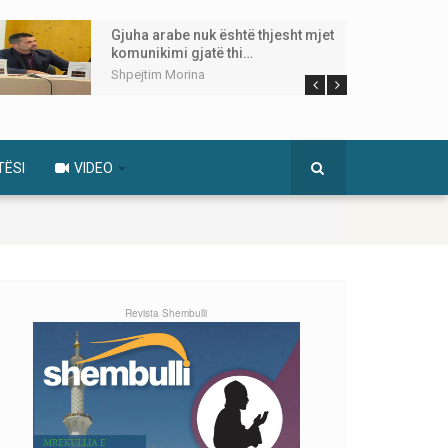
Gjuha arabe nuk është thjesht mjet
komunikimi gjatë thi…
Shpejtim Morina
TËSI
VIDEO
Revista Shembulli