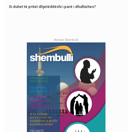
Si duhet të pritet dhjetëditëshi i parë i dhulhixhes?
Revista Shembulli