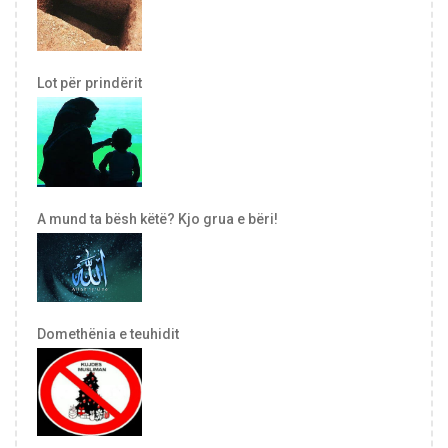
Lot për prindërit
A mund ta bësh këtë? Kjo grua e bëri!
Domethënia e teuhidit