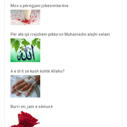
Mos u përngjani jobesimtarëve
Për atë që rrejshëm pikturon Muhamedin alejhi selam
A e di ti se kush është Allahu?
Burri im, jam e sëmurë