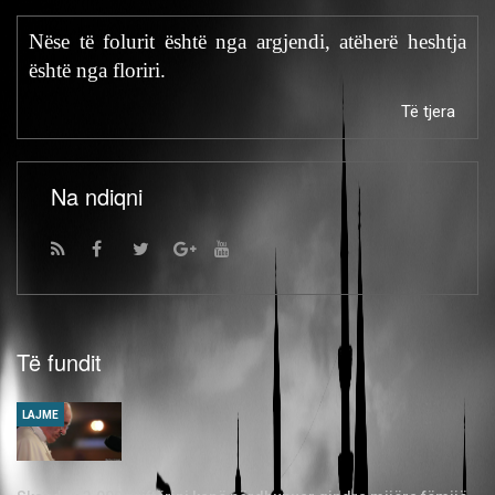
Nëse të folurit është nga argjendi, atëherë heshtja
është nga floriri.
Të tjera
Na ndiqni
Të fundit
LAJME