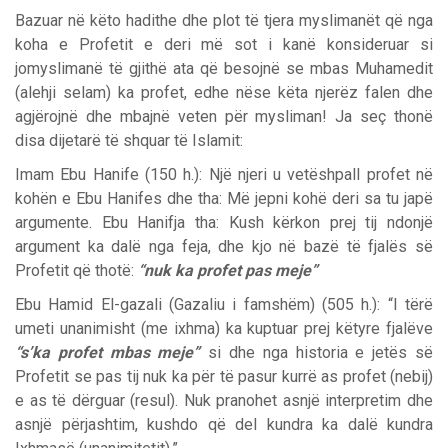
Bazuar në këto hadithe dhe plot të tjera myslimanët që nga
koha e Profetit e deri më sot i kanë konsideruar si
jomyslimanë të gjithë ata që besojnë se mbas Muhamedit
(alehji selam) ka profet, edhe nëse këta njerëz falen dhe
agjërojnë dhe mbajnë veten për mysliman! Ja seç thonë
disa dijetarë të shquar të Islamit:
Imam Ebu Hanife (150 h.): Një njeri u vetëshpall profet në
kohën e Ebu Hanifes dhe tha: Më jepni kohë deri sa tu japë
argumente. Ebu Hanifja tha: Kush kërkon prej tij ndonjë
argument ka dalë nga feja, dhe kjo në bazë të fjalës së
Profetit që thotë:
“nuk ka profet pas meje”
Ebu Hamid El-gazali (Gazaliu i famshëm) (505 h.): “I tërë
umeti unanimisht (me ixhma) ka kuptuar prej këtyre fjalëve
“s’ka profet mbas meje”
si dhe nga historia e jetës së
Profetit se pas tij nuk ka për të pasur kurrë as profet (nebij)
e as të dërguar (resul). Nuk pranohet asnjë interpretim dhe
asnjë përjashtim, kushdo që del kundra ka dalë kundra