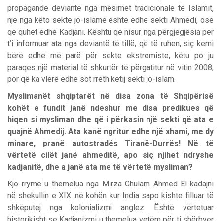
propagandë deviante nga mësimet tradicionale të Islamit,
një nga këto sekte jo-islame është edhe sekti Ahmedi, ose
që quhet edhe Kadjani. Kështu që nisur nga përgjegjësia për
t’i informuar ata nga deviantë të tillë, që të ruhen, siç kemi
bërë edhe më parë për sekte ekstremiste, këtu po ju
paraqes një material të shkurtër të përgatitur në vitin 2008,
por që ka vlerë edhe sot rreth këtij sekti jo-islam.
Myslimanët shqiptarët në disa zona të Shqipërisë
kohët e fundit janë ndeshur me disa predikues që
hiqen si mysliman dhe që i përkasin një sekti që ata e
quajnë Ahmedij. Ata kanë ngritur edhe një xhami, me dy
minare, pranë autostradës Tiranë-Durrës! Në të
vërtetë cilët janë ahmeditë, apo siç njihet ndryshe
kadjanitë, dhe a janë ata me të vërtetë mysliman?
Kjo rrymë u themelua nga Mirza Ghulam Ahmed El-kadajni
në shekullin e XIX ,në kohën kur India sapo kishte filluar të
shkëputej nga kolonializmi anglez. Është vërtetuar
historikisht se Kadjanizmi u themelua vetëm për ti shërbyer