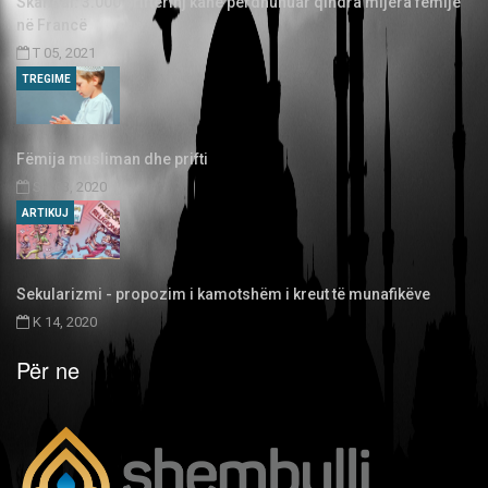
Skandal: 3.000 priftërinj kanë përdhunuar qindra mijëra fëmijë
në Francë
T 05, 2021
TREGIME
Fëmija musliman dhe prifti
SH 03, 2020
ARTIKUJ
Sekularizmi - propozim i kamotshëm i kreut të munafikëve
K 14, 2020
Për ne