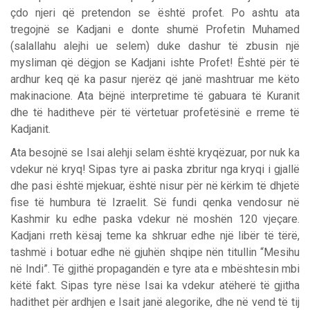
çdo njeri që pretendon se është profet. Po ashtu ata
tregojnë se Kadjani e donte shumë Profetin Muhamed
(salallahu alejhi ue selem) duke dashur të zbusin një
mysliman që dëgjon se Kadjani ishte Profet! Është për të
ardhur keq që ka pasur njerëz që janë mashtruar me këto
makinacione. Ata bëjnë interpretime të gabuara të Kuranit
dhe të haditheve për të vërtetuar profetësinë e rreme të
Kadjanit.
Ata besojnë se Isai alehji selam është kryqëzuar, por nuk ka
vdekur në kryq! Sipas tyre ai paska zbritur nga kryqi i gjallë
dhe pasi është mjekuar, është nisur për në kërkim të dhjetë
fise të humbura të Izraelit. Së fundi qenka vendosur në
Kashmir ku edhe paska vdekur në moshën 120 vjeçare.
Kadjani rreth kësaj teme ka shkruar edhe një libër të tërë,
tashmë i botuar edhe në gjuhën shqipe nën titullin “Mesihu
në Indi”. Të gjithë propagandën e tyre ata e mbështesin mbi
këtë fakt. Sipas tyre nëse Isai ka vdekur atëherë të gjitha
hadithet për ardhjen e Isait janë alegorike, dhe në vend të tij