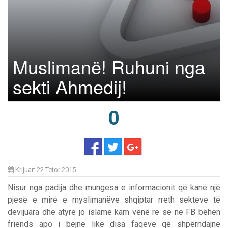
Muslimanë! Ruhuni nga
sekti Ahmedij!
0
Krijuar: 22 Tetor 2015
Nisur nga padija dhe mungesa e informacionit që kanë një
pjesë e mirë e myslimanëve shqiptar rreth sekteve të
devijuara dhe atyre jo islame kam vënë re se në FB bëhen
friends apo i bëjnë like disa faqeve që shpërndajnë