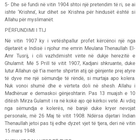
5- Dhe së fundi në vitin 1904 shtoi një pretendim të ri, se ai
ishte ‘Krishna’, kur dihet se Krishna për hindusët është si
Allahu për myslimanët.
PËRFUNDIMI I TIJ
Në vitin 1907 ky i vetëshpallur profet kërcënoi një nga
dijetarët e Indisë i njohur me emrin Meulana Thenaullah El-
Amr Tusrij, i cili vazhdimisht vinte në dukje herezitë e
Ghulamit. Më 5 Prill të vitit 1907, Kadjani shkruante, duke
lutur Allahun që t’ia merrte shpirtin atij që gënjente prej atyre
të dyve me një sëmundje të rëndë, si murtaja apo kolera.
Nuk vonoi shumë dhe e vërteta doli në shesh. Allahu i
Madhëruar e demaskoi gënjeshtarin. Pas 13 muajsh e 10
ditësh Mirza Gulamit i ra në kokë ajo që kërkoi vetë. Ai vdiq
nga sëmundja e kolerës, në banjë duke kryer nevojat
personale, më 26 Maj të vitit 1908. Ndërsa dijetari Indian
Thenaullah jetoi pas tij edhe dyzet vjet të tjera, deri në vitin
15 mars 1948.