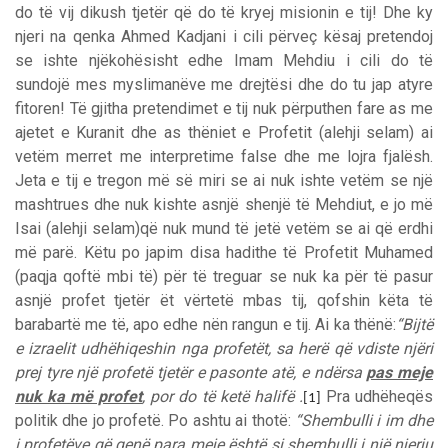
do të vij dikush tjetër që do të kryej misionin e tij! Dhe ky
njeri na qenka Ahmed Kadjani i cili përveç kësaj pretendoj
se ishte njëkohësisht edhe Imam Mehdiu i cili do të
sundojë mes myslimanëve me drejtësi dhe do tu jap atyre
fitoren! Të gjitha pretendimet e tij nuk përputhen fare as me
ajetet e Kuranit dhe as thëniet e Profetit (alehji selam) ai
vetëm merret me interpretime false dhe me lojra fjalësh.
Jeta e tij e tregon më së miri se ai nuk ishte vetëm se një
mashtrues dhe nuk kishte asnjë shenjë të Mehdiut, e jo më
Isai (alehji selam)që nuk mund të jetë vetëm se ai që erdhi
më parë. Këtu po japim disa hadithe të Profetit Muhamed
(paqja qoftë mbi të) për të treguar se nuk ka për të pasur
asnjë profet tjetër ët vërtetë mbas tij, qofshin këta të
barabartë me të, apo edhe nën rangun e tij. Ai ka thënë:
“Bijtë
e izraelit udhëhiqeshin nga profetët, sa herë që vdiste njëri
prej tyre një profetë tjetër e pasonte atë, e ndërsa
pas meje
nuk ka më profet
, por do të ketë halifë .
Pra udhëheqës
[1]
politik dhe jo profetë. Po ashtu ai thotë:
“Shembulli i im dhe
i profetëve që qenë para meje është si shembulli i një njeriu