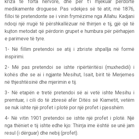
kriza të forta nervore, dhe për t’i mjekuar përdorte
medikamente droguese. Pas vdekjes së të atit, më 1876,
filloi të pretendonte se i vinin frymëzime nga Allahu. Kadjani
ndoqi një rrugë të përshkallëzuar në thirrjen e tij, gjë që të
kujton metodat që përdorin grupet e humbura për përhapjen
e parimeve të tyre.
1- Në fillim pretendoi se atij i zbriste shpallja në formë
inspirimi.
2- Më pas pretendoi se ishte ripërtëritësi (muxhedidi) i
kohës dhe se ai i ngjante Mesihut, Isait, birit të Merjemes
në thjeshtësinë dhe mjerimin e tij.
3- Në etapën e tretë pretendoi së ai vetë ishte Mesihu i
premtuar, i cili do të zbresë afër Ditës së Kiametit, vetëm
se nuk ishte një profet i plotë por një profet i pjesshëm.
4- Në vitin 1901 pretendoi se ishte një profet i plotë. Një
nga thëniet e tij ishte edhe kjo: Thirrja ime është se unë jam
resul (i dërguar) dhe nebij (profet).