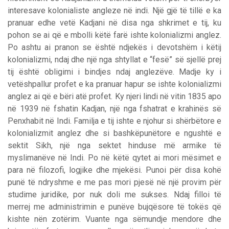
interesave kolonialiste angleze në indi. Një gjë të tillë e ka
pranuar edhe vetë Kadjani në disa nga shkrimet e tij, ku
pohon se ai që e mbolli këtë farë ishte kolonializmi anglez.
Po ashtu ai pranon se është ndjekës i devotshëm i këtij
kolonializmi, ndaj dhe një nga shtyllat e “fesë” së sjellë prej
tij është obligimi i bindjes ndaj anglezëve. Madje ky i
vetëshpallur profet e ka pranuar hapur se ishte kolonializmi
anglez ai që e bëri atë profet. Ky njeri lindi në vitin 1835 apo
në 1939 në fshatin Kadjan, një nga fshatrat e krahinës së
Penxhabit në Indi. Familja e tij ishte e njohur si shërbëtore e
kolonializmit anglez dhe si bashkëpunëtore e ngushtë e
sektit Sikh, një nga sektet hinduse më armike të
myslimanëve në Indi. Po në këtë qytet ai mori mësimet e
para në filozofi, logjike dhe mjekësi. Punoi për disa kohë
punë të ndryshme e me pas mori pjesë në një provim për
studime juridike, por nuk doli me sukses. Ndaj filloi të
merrej me administrimin e punëve bujqësore të tokës që
kishte nën zotërim. Vuante nga sëmundje mendore dhe