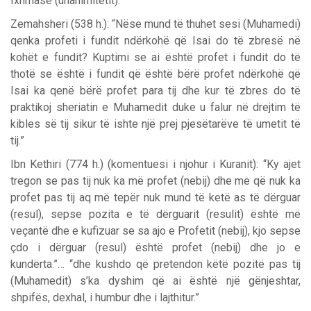
Ixhmasë (unanimitetit).”
Zemahsheri (538 h.): “Nëse mund të thuhet sesi (Muhamedi)
qenka profeti i fundit ndërkohë që Isai do të zbresë në
kohët e fundit? Kuptimi se ai është profet i fundit do të
thotë se është i fundit që është bërë profet ndërkohë që
Isai ka qenë bërë profet para tij dhe kur të zbres do të
praktikoj sheriatin e Muhamedit duke u falur në drejtim të
kibles së tij sikur të ishte një prej pjesëtarëve të umetit të
tij.”
Ibn Kethiri (774 h.) (komentuesi i njohur i Kuranit): “Ky ajet
tregon se pas tij nuk ka më profet (nebij) dhe me që nuk ka
profet pas tij aq më tepër nuk mund të ketë as të dërguar
(resul), sepse pozita e të dërguarit (resulit) është më
veçantë dhe e kufizuar se sa ajo e Profetit (nebij), kjo sepse
çdo i dërguar (resul) është profet (nebij) dhe jo e
kundërta.”… “dhe kushdo që pretendon këtë pozitë pas tij
(Muhamedit) s’ka dyshim që ai është një gënjeshtar,
shpifës, dexhal, i humbur dhe i lajthitur.”