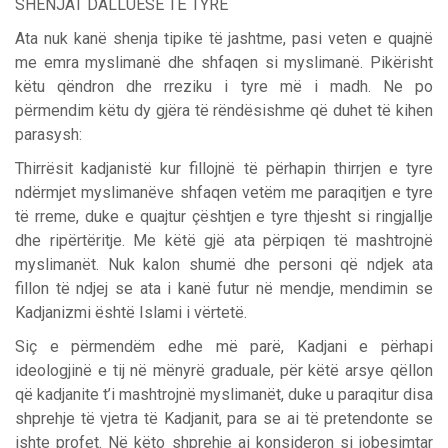
SHENJAT DALLUESE TË TYRE
Ata nuk kanë shenja tipike të jashtme, pasi veten e quajnë
me emra myslimanë dhe shfaqen si myslimanë. Pikërisht
këtu qëndron dhe rreziku i tyre më i madh. Ne po
përmendim këtu dy gjëra të rëndësishme që duhet të kihen
parasysh:
Thirrësit kadjanistë kur fillojnë të përhapin thirrjen e tyre
ndërmjet myslimanëve shfaqen vetëm me paraqitjen e tyre
të rreme, duke e quajtur çështjen e tyre thjesht si ringjallje
dhe ripërtëritje. Me këtë gjë ata përpiqen të mashtrojnë
myslimanët. Nuk kalon shumë dhe personi që ndjek ata
fillon të ndjej se ata i kanë futur në mendje, mendimin se
Kadjanizmi është Islami i vërtetë.
Siç e përmendëm edhe më parë, Kadjani e përhapi
ideologjinë e tij në mënyrë graduale, për këtë arsye qëllon
që kadjanite t’i mashtrojnë myslimanët, duke u paraqitur disa
shprehje të vjetra të Kadjanit, para se ai të pretendonte se
ishte profet. Në këto shprehje ai konsideron si jobesimtar