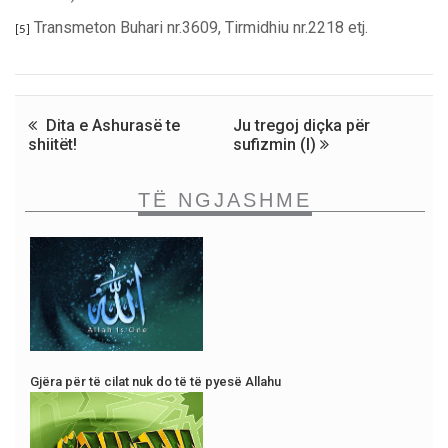
Transmeton Buhari nr.3609, Tirmidhiu nr.2218 etj.
[5]
Dita e Ashurasë te
Ju tregoj diçka për
shiitët!
sufizmin (I)
TË NGJASHME
Gjëra për të cilat nuk do të të pyesë Allahu