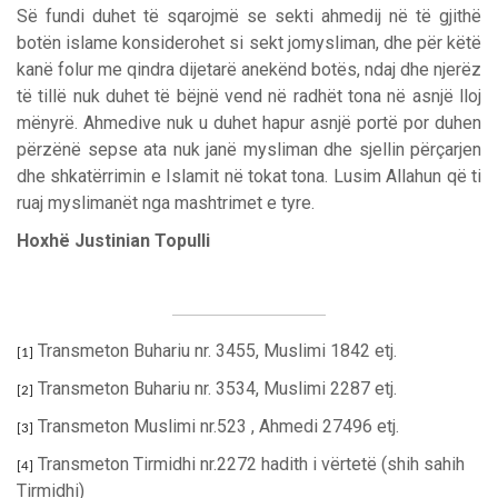
Së fundi duhet të sqarojmë se sekti ahmedij në të gjithë
botën islame konsiderohet si sekt jomysliman, dhe për këtë
kanë folur me qindra dijetarë anekënd botës, ndaj dhe njerëz
të tillë nuk duhet të bëjnë vend në radhët tona në asnjë lloj
mënyrë. Ahmedive nuk u duhet hapur asnjë portë por duhen
përzënë sepse ata nuk janë mysliman dhe sjellin përçarjen
dhe shkatërrimin e Islamit në tokat tona. Lusim Allahun që ti
ruaj myslimanët nga mashtrimet e tyre.
Hoxhë Justinian Topulli
Transmeton Buhariu nr. 3455, Muslimi 1842 etj.
[1]
Transmeton Buhariu nr. 3534, Muslimi 2287 etj.
[2]
Transmeton Muslimi nr.523 , Ahmedi 27496 etj.
[3]
Transmeton Tirmidhi nr.2272 hadith i vërtetë (shih sahih
[4]
Tirmidhi)