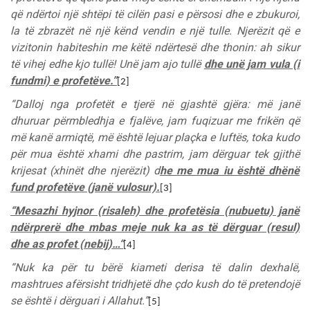
që ndërtoi një shtëpi të cilën pasi e përsosi dhe e zbukuroi,
la të zbrazët në një kënd vendin e një tulle. Njerëzit që e
vizitonin habiteshin me këtë ndërtesë dhe thonin: ah sikur
të vihej edhe kjo tullë! Unë jam ajo tullë
dhe unë jam vula (i
fundmi) e profetëve.”
[2]
“Dalloj nga profetët e tjerë në gjashtë gjëra: më janë
dhuruar përmbledhja e fjalëve, jam fuqizuar me frikën që
më kanë armiqtë, më është lejuar plaçka e luftës, toka kudo
për mua është xhami dhe pastrim, jam dërguar tek gjithë
krijesat (xhinët dhe njerëzit) d
he me mua iu është dhënë
fund profetëve (janë vulosur).
[3]
“Mesazhi hyjnor (risaleh) dhe profetësia (nubuetu) janë
ndërprerë dhe mbas meje nuk ka as të dërguar (resul)
dhe as profet (nebij)…“
[4]
“Nuk ka për tu bërë kiameti derisa të dalin dexhalë,
mashtrues afërsisht tridhjetë dhe çdo kush do të pretendojë
se është i dërguari i Allahut.”
[5]