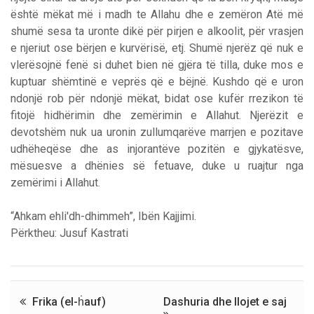
është mëkat më i madh te Allahu dhe e zemëron Atë më
shumë sesa ta uronte dikë për pirjen e alkoolit, për vrasjen
e njeriut ose bërjen e kurvërisë, etj. Shumë njerëz që nuk e
vlerësojnë fenë si duhet bien në gjëra të tilla, duke mos e
kuptuar shëmtinë e veprës që e bëjnë. Kushdo që e uron
ndonjë rob për ndonjë mëkat, bidat ose kufër rrezikon të
fitojë hidhërimin dhe zemërimin e Allahut. Njerëzit e
devotshëm nuk ua uronin zullumqarëve marrjen e pozitave
udhëheqëse dhe as injorantëve pozitën e gjykatësve,
mësuesve a dhënies së fetuave, duke u ruajtur nga
zemërimi i Allahut.
“Ahkam ehli'dh-dhimmeh”, Ibën Kajjimi.
Përktheu: Jusuf Kastrati
Frika (el-ḣauf)
Dashuria dhe llojet e saj