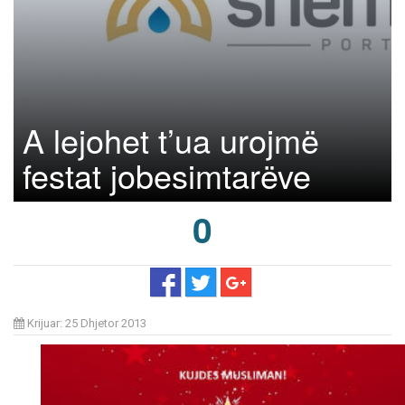
A lejohet t’ua urojmë
festat jobesimtarëve
0
Krijuar: 25 Dhjetor 2013