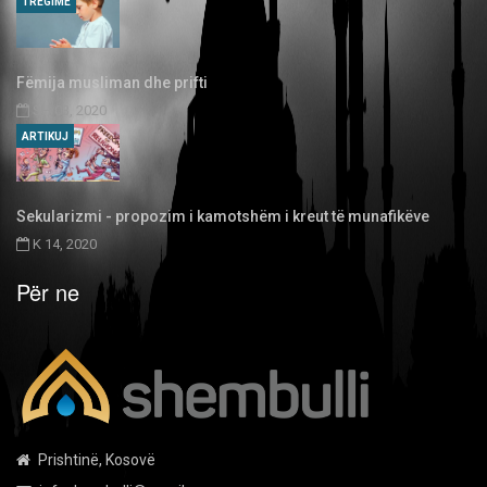
TREGIME
Fëmija musliman dhe prifti
SH 03, 2020
ARTIKUJ
Sekularizmi - propozim i kamotshëm i kreut të munafikëve
K 14, 2020
Për ne
Prishtinë, Kosovë