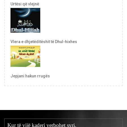
Urtësi që vlejnë
Vlera e dhjetëditëshit të Dhul-hixhes
Jepjani hakun rrugës
Kur të vijë kaderi verbohet syri.