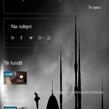
Të tjera
Na ndiqni
Të fundit
LAJME
Skandal: 3.000 priftërinj kanë përdhunuar qindra mijëra fëmijë
në Francë
T 05, 2021