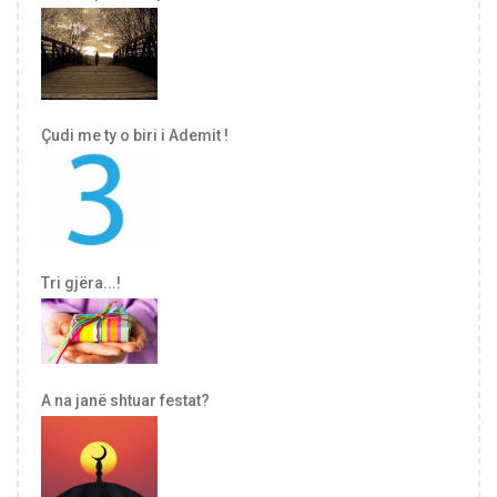
Çudi me ty o biri i Ademit !
Tri gjëra...!
A na janë shtuar festat?