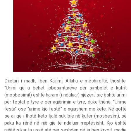
Dijetari i madh, Ibën Kajjimi, Allahu e mëshiroftë, thoshte:
“Urimi që u bëhet jobesimtarëve për simbolet e kufrit
(mosbesimit) është haram (i ndaluar) njëzëri, siç është urimi
për festat e tyre e për agjërimin e tyre, duke thënë: “Urime
festa” ose “urime kjo festë” e ngjashëm me këtë. Në qoftë
se ai që i thotë këto fjalë nuk bie në kufër (mosbesim), së
paku ka rënë në një gjë të ndaluar rreptësisht. Kjo është
njëjtë sikur ta urojë atë për sexhden që ia bën kryqit, madje