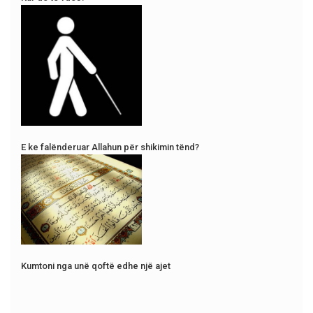
E ke falënderuar Allahun për shikimin tënd?
Kumtoni nga unë qoftë edhe një ajet