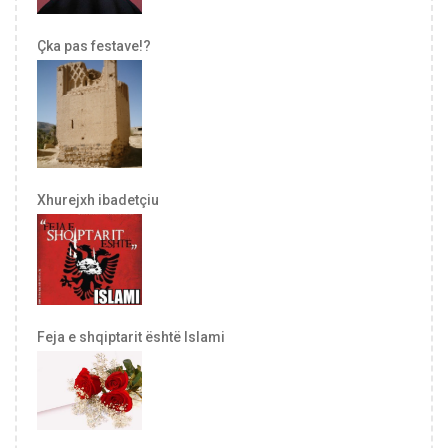
Çka pas festave!?
Xhurejxh ibadetçiu
Feja e shqiptarit është Islami