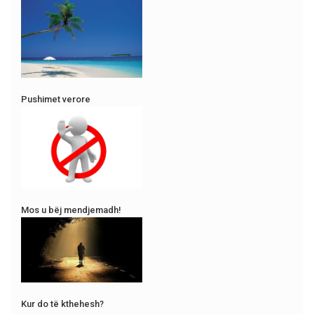
Pushimet verore
Mos u bëj mendjemadh!
Kur do të kthehesh?