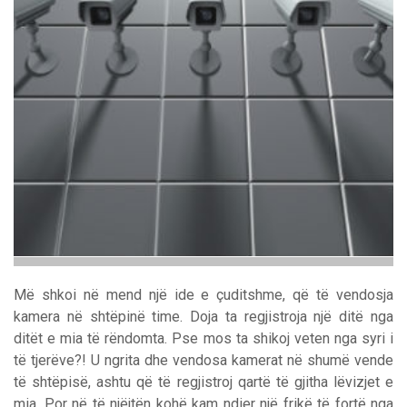
Më shkoi në mend një ide e çuditshme, që të vendosja
kamera në shtëpinë time. Doja ta regjistroja një ditë nga
ditët e mia të rëndomta. Pse mos ta shikoj veten nga syri i
të tjerëve?! U ngrita dhe vendosa kamerat në shumë vende
të shtëpisë, ashtu që të regjistroj qartë të gjitha lëvizjet e
mia. Por në të njëjtën kohë kam ndier një frikë të fortë nga