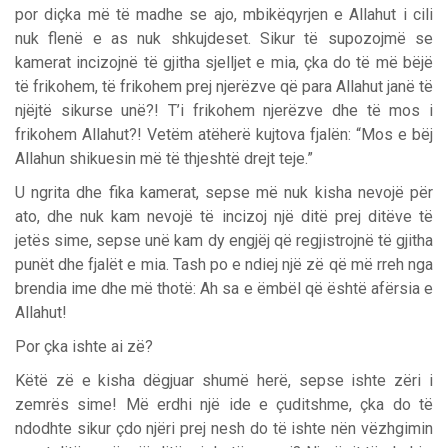
por diçka më të madhe se ajo, mbikëqyrjen e Allahut i cili
nuk flenë e as nuk shkujdeset. Sikur të supozojmë se
kamerat incizojnë të gjitha sjelljet e mia, çka do të më bëjë
të frikohem, të frikohem prej njerëzve që para Allahut janë të
njëjtë sikurse unë?! T’i frikohem njerëzve dhe të mos i
frikohem Allahut?! Vetëm atëherë kujtova fjalën: “Mos e bëj
Allahun shikuesin më të thjeshtë drejt teje.”
U ngrita dhe fika kamerat, sepse më nuk kisha nevojë për
ato, dhe nuk kam nevojë të incizoj një ditë prej ditëve të
jetës sime, sepse unë kam dy engjëj që regjistrojnë të gjitha
punët dhe fjalët e mia. Tash po e ndiej një zë që më rreh nga
brendia ime dhe më thotë: Ah sa e ëmbël që është afërsia e
Allahut!
Por çka ishte ai zë?
Këtë zë e kisha dëgjuar shumë herë, sepse ishte zëri i
zemrës sime! Më erdhi një ide e çuditshme, çka do të
ndodhte sikur çdo njëri prej nesh do të ishte nën vëzhgimin