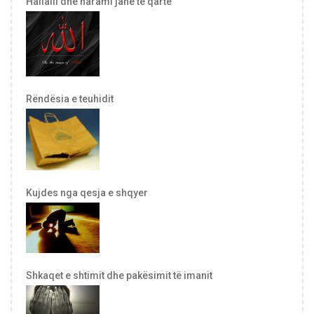
Hallalli dhe harami janë të qartë
Rëndësia e teuhidit
Kujdes nga qesja e shqyer
Shkaqet e shtimit dhe pakësimit të imanit