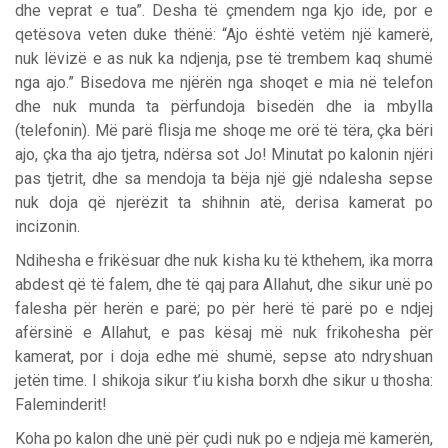
dhe veprat e tua”. Desha të çmendem nga kjo ide, por e
qetësova veten duke thënë: “Ajo është vetëm një kamerë,
nuk lëvizë e as nuk ka ndjenja, pse të trembem kaq shumë
nga ajo.” Bisedova me njërën nga shoqet e mia në telefon
dhe nuk munda ta përfundoja bisedën dhe ia mbylla
(telefonin). Më parë flisja me shoqe me orë të tëra, çka bëri
ajo, çka tha ajo tjetra, ndërsa sot Jo! Minutat po kalonin njëri
pas tjetrit, dhe sa mendoja ta bëja një gjë ndalesha sepse
nuk doja që njerëzit ta shihnin atë, derisa kamerat po
incizonin.
Ndihesha e frikësuar dhe nuk kisha ku të kthehem, ika morra
abdest që të falem, dhe të qaj para Allahut, dhe sikur unë po
falesha për herën e parë; po për herë të parë po e ndjej
afërsinë e Allahut, e pas kësaj më nuk frikohesha për
kamerat, por i doja edhe më shumë, sepse ato ndryshuan
jetën time. I shikoja sikur t’iu kisha borxh dhe sikur u thosha:
Faleminderit!
Koha po kalon dhe unë për çudi nuk po e ndjeja më kamerën,