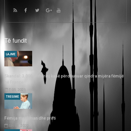
Të fundit
LAJME
Skandal: 3.000 priftërinj kanë përdhunuar qindra mijëra fëmijë
në Francë
T 05, 2021
TREGIME
Fëmija musliman dhe prifti
SH 03, 2020