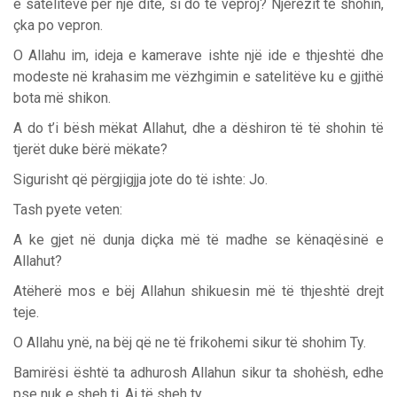
e satelitëve për një ditë, si do të veproj? Njerëzit të shohin,
çka po vepron.
O Allahu im, ideja e kamerave ishte një ide e thjeshtë dhe
modeste në krahasim me vëzhgimin e satelitëve ku e gjithë
bota më shikon.
A do t’i bësh mëkat Allahut, dhe a dëshiron të të shohin të
tjerët duke bërë mëkate?
Sigurisht që përgjigjja jote do të ishte: Jo.
Tash pyete veten:
A ke gjet në dunja diçka më të madhe se kënaqësinë e
Allahut?
Atëherë mos e bëj Allahun shikuesin më të thjeshtë drejt
teje.
O Allahu ynë, na bëj që ne të frikohemi sikur të shohim Ty.
Bamirësi është ta adhurosh Allahun sikur ta shohësh, edhe
pse nuk e sheh ti, Ai të sheh ty.