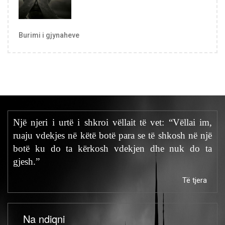
Burimi i gjynaheve
Një njeri i urtë i shkroi vëllait të vet: “Vëllai im,
ruaju vdekjes në këtë botë para se të shkosh në një
botë ku do ta kërkosh vdekjen dhe nuk do ta
gjesh.”
Të tjera
Na ndiqni