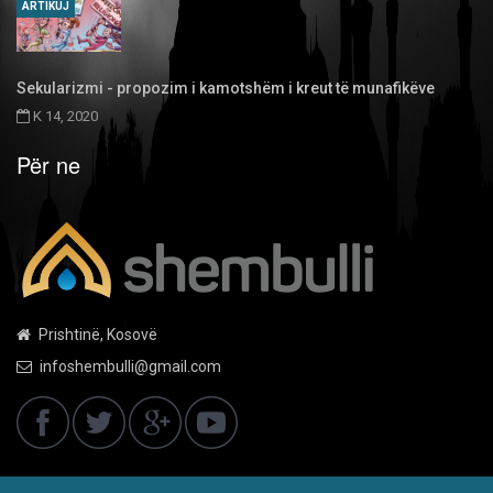
ARTIKUJ
Sekularizmi - propozim i kamotshëm i kreut të munafikëve
K 14, 2020
Për ne
Prishtinë, Kosovë
infoshembulli@gmail.com