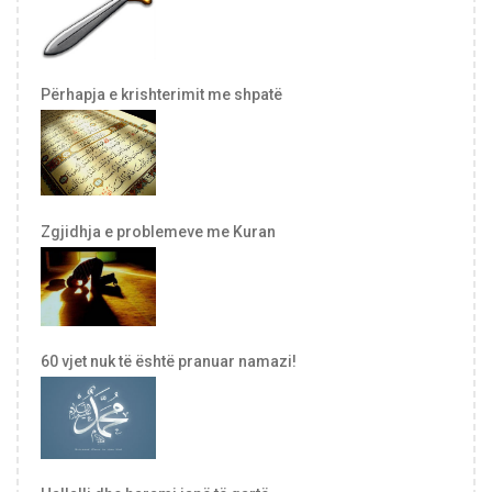
Përhapja e krishterimit me shpatë
Zgjidhja e problemeve me Kuran
60 vjet nuk të është pranuar namazi!