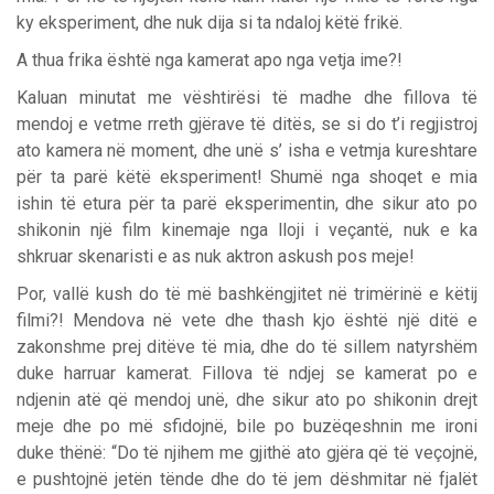
ky eksperiment, dhe nuk dija si ta ndaloj këtë frikë.
A thua frika është nga kamerat apo nga vetja ime?!
Kaluan minutat me vështirësi të madhe dhe fillova të
mendoj e vetme rreth gjërave të ditës, se si do t’i regjistroj
ato kamera në moment, dhe unë s’ isha e vetmja kureshtare
për ta parë këtë eksperiment! Shumë nga shoqet e mia
ishin të etura për ta parë eksperimentin, dhe sikur ato po
shikonin një film kinemaje nga lloji i veçantë, nuk e ka
shkruar skenaristi e as nuk aktron askush pos meje!
Por, vallë kush do të më bashkëngjitet në trimërinë e këtij
filmi?! Mendova në vete dhe thash kjo është një ditë e
zakonshme prej ditëve të mia, dhe do të sillem natyrshëm
duke harruar kamerat. Fillova të ndjej se kamerat po e
ndjenin atë që mendoj unë, dhe sikur ato po shikonin drejt
meje dhe po më sfidojnë, bile po buzëqeshnin me ironi
duke thënë: “Do të njihem me gjithë ato gjëra që të veçojnë,
e pushtojnë jetën tënde dhe do të jem dëshmitar në fjalët