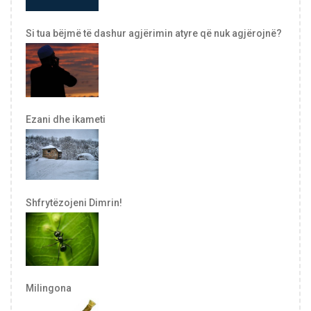
Si tua bëjmë të dashur agjërimin atyre që nuk agjërojnë?
Ezani dhe ikameti
Shfrytëzojeni Dimrin!
Milingona