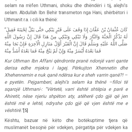
selam na rrëfen Uthmani, shoku dhe dhëndëri i tij, alejhi’s
selam. Abdullah Ibn Behir transmeton nga Hani, shërbëtori i
Uthmanit r.a. i cili ka thënë:
“
فَقِيلَ
لِحْيَتَهُ
يَبُلَّ
حَتَّى
يَبْكِي
قَبْرٍ
عَلَى
وَقَفَ
إِذَا
عَفَّانَ
بْنُ
عُثْمَانُ
كَانَ
لَهُ
تَذْكُرُ
الْجَنَّةَ
وَالنَّارَ
وَلَا
تَبْكِي
وَتَبْكِي
مِنْ
هَذَا
قَالَ
إِنَّ
رَسُولَ
اللَّهِ
صَلَّى
اللَّهُ
عَلَيْهِ
وَسَلَّمَ
قَالَ
إِنَّ
الْقَبْرَ
أَوَّلُ
مَنَازِلِ
الْآخِرَةِ
فَإِنْ
نَجَا
مِنْهُ
فَمَا
بَعْدَهُ
أَيْسَرُ
مِنْهُ
وَإِنْ
لَمْ
يَنْجُ
مِنْهُ
فَمَا
بَعْدَهُ
أَشَدُّ
مِنْهُ
Kur Uthman Ibn Affani qëndronte pranë ndonjë varri qante
derisa edhe mjekra i lagej. Përkujton Xhennetin dhe
Xhehennemin e nuk qanë ndërsa kur e sheh varrin qanë?! –
e pyetën. Pejgamberi, alejhi’s selam ka thënë –filloi të
sqarojë Uthmani-: “Vërtetë, varri është shtëpia e parë e
Ahiretit, nëse njeriu shpëton aty, atëherë çdo gjë që jen
është më e lehtë, ndryshe çdo gjë që vjen është me e
vështirë.”
[5]
Kështu, bazuar në këto dhe botëkuptime tjera që
muslimanët besojnë për vdekjen, përgatitja për vdekjen ka