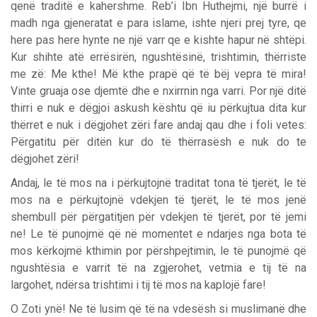
qenë traditë e kahershme. Reb’i Ibn Huthejmi, një burrë i
madh nga gjeneratat e para islame, ishte njeri prej tyre, qe
here pas here hynte ne një varr qe e kishte hapur në shtëpi.
Kur shihte atë errësirën, ngushtësinë, trishtimin, thërriste
me zë: Me kthe! Më kthe prapë që të bëj vepra të mira!
Vinte gruaja ose djemtë dhe e nxirrnin nga varri. Por një ditë
thirri e nuk e dëgjoi askush kështu që iu përkujtua dita kur
thërret e nuk i dëgjohet zëri fare andaj qau dhe i foli vetes:
Përgatitu për ditën kur do të thërrasësh e nuk do te
dëgjohet zëri!
Andaj, le të mos na i përkujtojnë traditat tona të tjerët, le të
mos na e përkujtojnë vdekjen të tjerët, le të mos jenë
shembull për përgatitjen për vdekjen të tjerët, por të jemi
ne! Le të punojmë që në momentet e ndarjes nga bota të
mos kërkojmë kthimin por përshpejtimin, le të punojmë që
ngushtësia e varrit të na zgjerohet, vetmia e tij të na
largohet, ndërsa trishtimi i tij të mos na kaplojë fare!
O Zoti ynë! Ne të lusim që të na vdesësh si muslimanë dhe