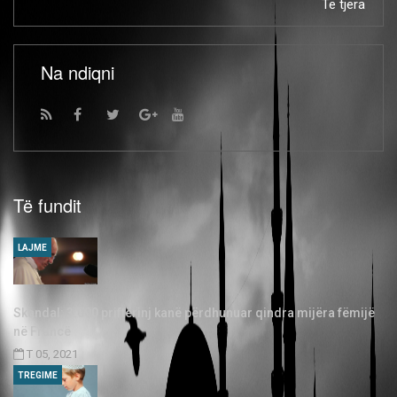
Të tjera
Na ndiqni
Të fundit
LAJME
Skandal: 3.000 priftërinj kanë përdhunuar qindra mijëra fëmijë
në Francë
T 05, 2021
TREGIME