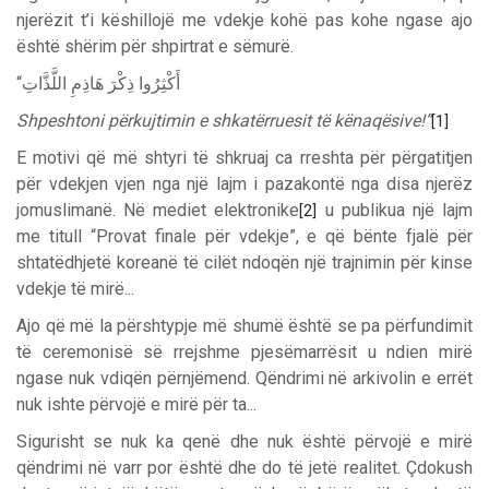
njerëzit t’i këshillojë me vdekje kohë pas kohe ngase ajo
është shërim për shpirtrat e sëmurë.
“
اللَّذَّاتِ
هَاذِمِ
ذِكْرَ
أَكْثِرُوا
Shpeshtoni përkujtimin e shkatërruesit të kënaqësive!”
[1]
E motivi që më shtyri të shkruaj ca rreshta për përgatitjen
për vdekjen vjen nga një lajm i pazakontë nga disa njerëz
jomuslimanë. Në mediet elektronike
u publikua një lajm
[2]
me titull “Provat finale për vdekje”, e që bënte fjalë për
shtatëdhjetë koreanë të cilët ndoqën një trajnimin për kinse
vdekje të mirë...
Ajo që më la përshtypje më shumë është se pa përfundimit
të ceremonisë së rrejshme pjesëmarrësit u ndien mirë
ngase nuk vdiqën përnjëmend. Qëndrimi në arkivolin e errët
nuk ishte përvojë e mirë për ta...
Sigurisht se nuk ka qenë dhe nuk është përvojë e mirë
qëndrimi në varr por është dhe do të jetë realitet. Çdokush