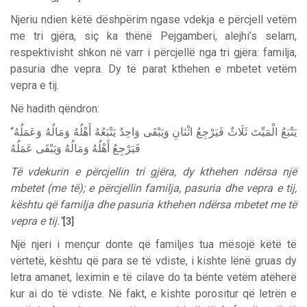
Njeriu ndien këtë dëshpërim ngase vdekja e përcjell vetëm
me tri gjëra, siç ka thënë Pejgamberi, alejhi’s selam,
respektivisht shkon në varr i përcjellë nga tri gjëra: familja,
pasuria dhe vepra. Dy të parat kthehen e mbetet vetëm
vepra e tij.
Në hadith qëndron:
“
وَعَمَلُهُ
وَمَالُهُ
أَهْلُهُ
يَتْبَعُهُ
وَاحِدٌ
وَيَبْقَى
اثْنَانِ
فَيَرْجِعُ
ثَلَاثٌ
الْمَيِّتَ
يَتْبَعُ
فَيَرْجِعُ
أَهْلُهُ
وَمَالُهُ
وَيَبْقَى
عَمَلُهُ
Të vdekurin e përcjellin tri gjëra, dy kthehen ndërsa një
mbetet (me të); e përcjellin familja, pasuria dhe vepra e tij,
kështu që familja dhe pasuria kthehen ndërsa mbetet me të
vepra e tij.”
[3]
Një njeri i mençur donte që familjes tua mësojë këtë të
vërtetë, kështu që para se të vdiste, i kishte lënë gruas dy
letra amanet, leximin e të cilave do ta bënte vetëm atëherë
kur ai do të vdiste. Në fakt, e kishte porositur që letrën e