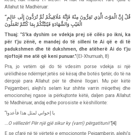
Allahut të Madhëruar:
“
عَالِمِ
إِلَى
تُرَدُّونَ
ثُمَّ
مُلَاقِيكُمْ
فَإِنَّهُ
مِنْهُ
تَفِرُّونَ
الَّذِي
الْمَوْتَ
إِنَّ
قُلْ
الْغَيْبِ
وَالشَّهَادَةِ
فَيُنَبِّئُكُمْ
بِمَا
كُنْتُمْ
تَعْمَلُونَ
Thuaj: "S'ka dyshim se vdekja prej së cilës po ikni, ka
për t'ju zënë, e mandej do të silleni te Ai që e di të
padukshmen dhe të dukshmen, dhe atëherë Ai do t'ju
njoftojë me atë që keni punuar."
(El-Xhumuah, 8)
Pra, jo vetëm që do të vdesim porse vdekja si një
urëlidhëse ndërmjet jetës së kësaj dhe botës tjetër, do të na
dërgojë para Allahut për të dhënë llogari. Mu për këtë
Pejgamberi, alejhi’s selam kur shihte varrin rrëqethej dhe
emocionohej ngase ia përkujtonte këtë, daljen para Allahut
të Madhëruar, andaj edhe porosiste e këshillonte:
“
فأعدوا
هذا
لمثل
إخواني
يا
...O vëllezër! Për një gjë sikur ky (varri) përgatituni!”
[4]
E se çfarë në të vërtetë e emociononte Pejgamberin, alejhi’s