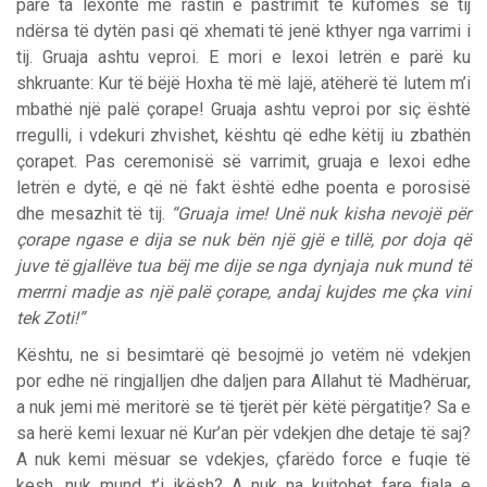
parë ta lexonte me rastin e pastrimit të kufomës së tij
ndërsa të dytën pasi që xhemati të jenë kthyer nga varrimi i
tij. Gruaja ashtu veproi. E mori e lexoi letrën e parë ku
shkruante: Kur të bëjë Hoxha të më lajë, atëherë të lutem m’i
mbathë një palë çorape! Gruaja ashtu veproi por siç është
rregulli, i vdekuri zhvishet, kështu që edhe këtij iu zbathën
çorapet. Pas ceremonisë së varrimit, gruaja e lexoi edhe
letrën e dytë, e që në fakt është edhe poenta e porosisë
dhe mesazhit të tij.
“Gruaja ime! Unë nuk kisha nevojë për
çorape ngase e dija se nuk bën një gjë e tillë, por doja që
juve të gjallëve tua bëj me dije se nga dynjaja nuk mund të
merrni madje as një palë çorape, andaj kujdes me çka vini
tek Zoti!”
Kështu, ne si besimtarë që besojmë jo vetëm në vdekjen
por edhe në ringjalljen dhe daljen para Allahut të Madhëruar,
a nuk jemi më meritorë se të tjerët për këtë përgatitje? Sa e
sa herë kemi lexuar në Kur’an për vdekjen dhe detaje të saj?
A nuk kemi mësuar se vdekjes, çfarëdo force e fuqie të
kesh, nuk mund t’i ikësh? A nuk na kujtohet fare fjala e