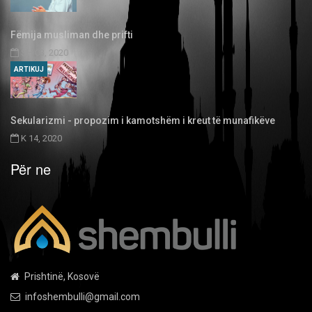
Fëmija musliman dhe prifti
SH 03, 2020
ARTIKUJ
Sekularizmi - propozim i kamotshëm i kreut të munafikëve
K 14, 2020
Për ne
Prishtinë, Kosovë
infoshembulli@gmail.com