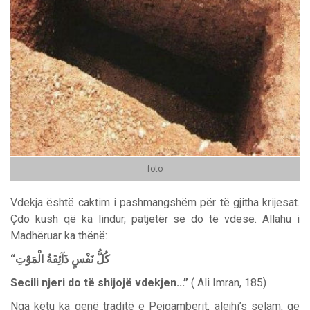
foto
Vdekja është caktim i pashmangshëm për të gjitha krijesat.
Çdo kush që ka lindur, patjetër se do të vdesë. Allahu i
Madhëruar ka thënë:
“
الْمَوْتِ
ذَآئِقَةُ
نَفْسٍ
كُلُّ
Secili njeri do të shijojë vdekjen...”
( Ali Imran, 185)
Nga këtu ka qenë traditë e Pejgamberit, alejhi’s selam, që