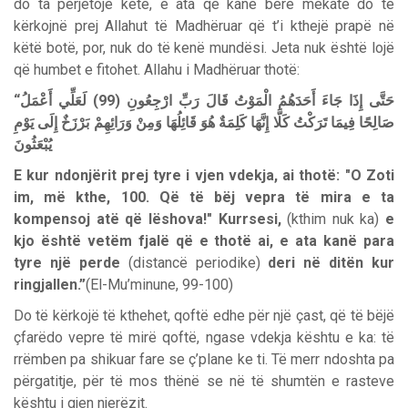
do ta përjetojë këtë, e ata që kanë bërë mëkate do të
kërkojnë prej Allahut të Madhëruar që t’i kthejë prapë në
këtë botë, por, nuk do të kenë mundësi. Jeta nuk është lojë
që humbet e fitohet. Allahu i Madhëruar thotë:
“
أَعْمَلُ
لَعَلِّي
(99)
ارْجِعُونِ
رَبِّ
قَالَ
الْمَوْتُ
أَحَدَهُمُ
جَاءَ
إِذَا
حَتَّى
صَالِحًا
فِيمَا
تَرَكْتُ
كَلَّا
إِنَّهَا
كَلِمَةٌ
هُوَ
قَائِلُهَا
وَمِنْ
وَرَائِهِمْ
بَرْزَخٌ
إِلَى
يَوْمِ
يُبْعَثُونَ
E kur ndonjërit prej tyre i vjen vdekja, ai thotë: "O Zoti
im, më kthe, 100. Që të bëj vepra të mira e ta
kompensoj atë që lëshova!" Kurrsesi,
(kthim nuk ka)
e
kjo është vetëm fjalë që e thotë ai, e ata kanë para
tyre një perde
(distancë periodike)
deri në ditën kur
ringjallen.”
(El-Mu’minune, 99-100)
Do të kërkojë të kthehet, qoftë edhe për një çast, që të bëjë
çfarëdo vepre të mirë qoftë, ngase vdekja kështu e ka: të
rrëmben pa shikuar fare se ç’plane ke ti. Të merr ndoshta pa
përgatitje, për të mos thënë se në të shumtën e rasteve
kështu i gjen njerëzit.