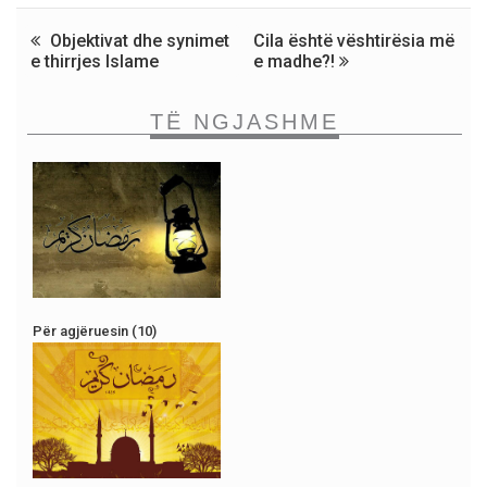
Objektivat dhe synimet
Cila është vështirësia më
e thirrjes Islame
e madhe?!
TË NGJASHME
Për agjëruesin (10)