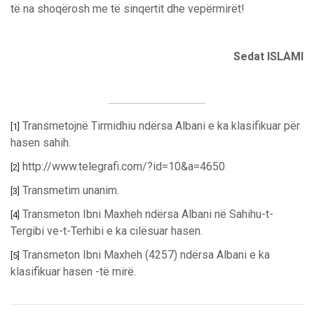
të na shoqërosh me të sinqertit dhe vepërmirët!
Sedat ISLAMI
Transmetojnë Tirmidhiu ndërsa Albani e ka klasifikuar për
[1]
hasen sahih.
http://www.telegrafi.com/?id=10&a=4650
[2]
Transmetim unanim.
[3]
Transmeton Ibni Maxheh ndërsa Albani në Sahihu-t-
[4]
Tergibi ve-t-Terhibi e ka cilësuar hasen.
Transmeton Ibni Maxheh (4257) ndërsa Albani e ka
[5]
klasifikuar hasen -të mirë.