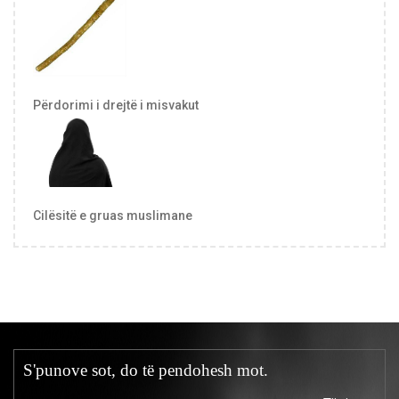
Përdorimi i drejtë i misvakut
Cilësitë e gruas muslimane
S'punove sot, do të pendohesh mot.