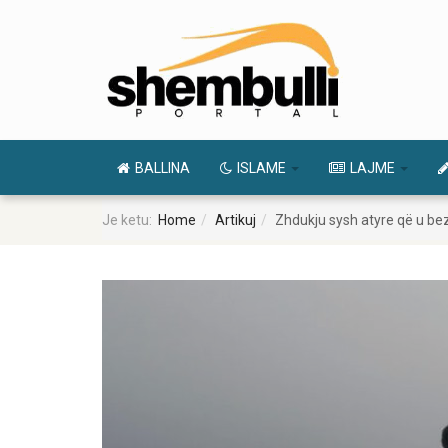
BALLINA
ISLAME
LAJME
Je ketu:
Home
Artikuj
Zhdukju sysh atyre që u be