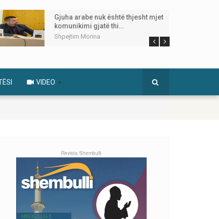
Gjuha arabe nuk është thjesht mjet
komunikimi gjatë thi…
Shpejtim Morina
TËSI
VIDEO
Revista Shembulli