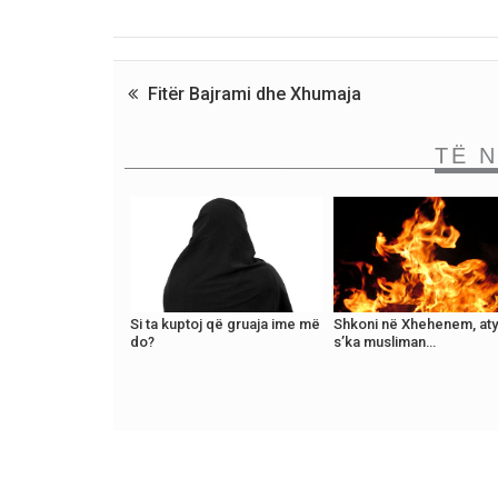
Fitër Bajrami dhe Xhumaja
TË 
Si ta kuptoj që gruaja ime më
Shkoni në Xhehenem, aty
do?
s’ka musliman…