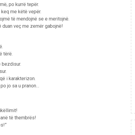
më, po kurrë tepër.
ë keq me këtë vepër.
idojmë të mendojnë se e meritojnë.
që duan veç me zemër gabojnë!
ë.
 tërë.
e bezdisur.
sur.
ë i karakterizon.
 po jo sa u pranon…
këllimit!
 anë të thembrës!
ës!”