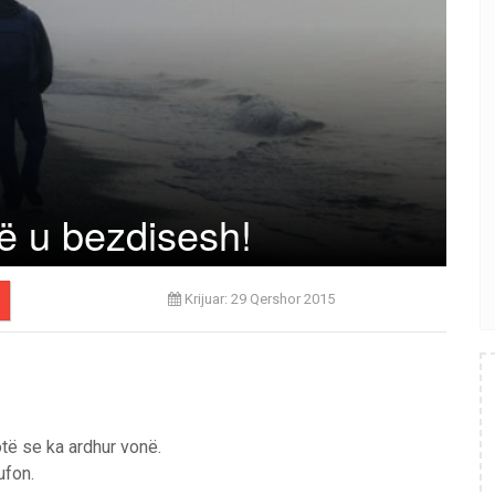
ë u bezdisesh!
Krijuar: 29 Qershor 2015
hotë se ka ardhur vonë.
ufon.