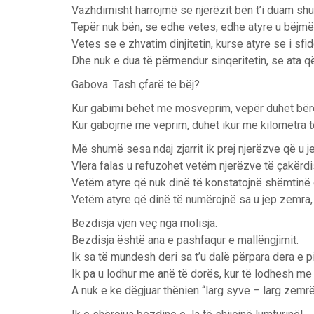
Vazhdimisht harrojmë se njerëzit bën t’i duam shu
Tepër nuk bën, se edhe vetes, edhe atyre u bëjm
Vetes se e zhvatim dinjitetin, kurse atyre se i sf
Dhe nuk e dua të përmendur sinqeritetin, se ata 
Gabova. Tash çfarë të bëj?
Kur gabimi bëhet me mosveprim, vepër duhet bër
Kur gabojmë me veprim, duhet ikur me kilometra të
Më shumë sesa ndaj zjarrit ik prej njerëzve që u j
Vlera falas u refuzohet vetëm njerëzve të çakërdi
Vetëm atyre që nuk dinë të konstatojnë shëmtinë q
Vetëm atyre që dinë të numërojnë sa u jep zemra,
Bezdisja vjen veç nga molisja.
Bezdisja është ana e pashfaqur e mallëngjimit.
Ik sa të mundesh deri sa t’u dalë përpara dera e pi
Ik pa u lodhur me anë të dorës, kur të lodhesh me
A nuk e ke dëgjuar thënien “larg syve – larg zemr