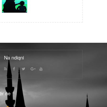
Na ndiqni
ër ne