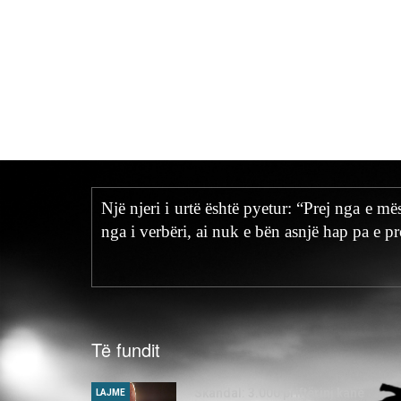
Një njeri i urtë është pyetur: “Prej nga e m
nga i verbëri, ai nuk e bën asnjë hap pa e p
Të fundit
Skandal: 3.000 priftërinj kanë
LAJME