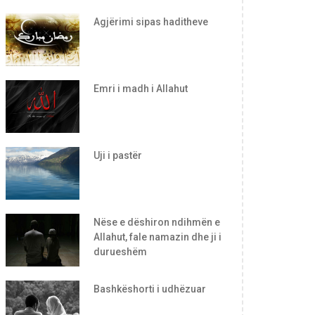
Agjërimi sipas haditheve
Emri i madh i Allahut
Uji i pastër
Nëse e dëshiron ndihmën e
Allahut, fale namazin dhe ji i
durueshëm
Bashkëshorti i udhëzuar