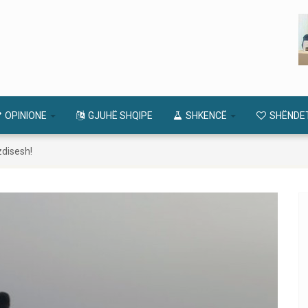
OPINIONE
GJUHË SHQIPE
SHKENCË
SHËNDE
zdisesh!