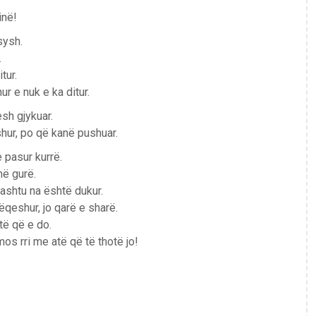
inë!
sysh.
.
tur.
r e nuk e ka ditur.
esh gjykuar.
hur, po që kanë pushuar.
 pasur kurrë.
në gurë.
 ashtu na është dukur.
ëqeshur, jo qarë e sharë.
të që e do.
s rri me atë që të thotë jo!