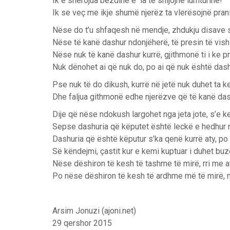
Ik e shërojua bezdinë e la të shijojnë lumturinë!
Ik se veç me ikje shumë njerëz ta vlerësojnë pran
Nëse do t’u shfaqesh në mendje, zhdukju disave 
Nëse të kanë dashur ndonjëherë, të presin të vish
Nëse nuk të kanë dashur kurrë, gjithmonë ti i ke pri
Nuk dënohet ai që nuk do, po ai që nuk është dashu
Pse nuk të do dikush, kurrë në jetë nuk duhet ta k
Dhe faljua githmonë edhe njerëzve që të kanë das
Dije që nëse ndokush largohet nga jeta jote, s’e ke
Sepse dashuria që këputet është leckë e hedhur 
Dashuria që është këputur s’ka qenë kurrë aty, po
Së këndejmi, çastit kur e kemi kuptuar i duhet buz
Nëse dëshiron të kesh të tashme të mirë, rri me a
Po nëse dëshiron të kesh të ardhme më të mirë, mo
Arsim Jonuzi (ajoni.net)
29 qershor 2015