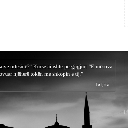
ësove urtësinë?” Kurse ai ishte përgjigjur: “E mësova
rovuar njëherë tokën me shkopin e tij.”
Të tjera
P