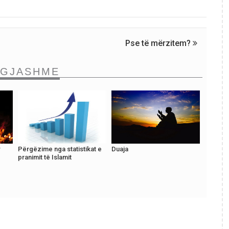
Pse të mërzitem?
NGJASHME
Përgëzime nga statistikat e
Duaja
pranimit të Islamit