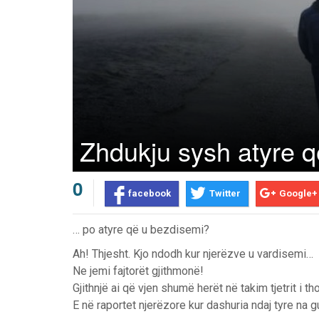
Zhdukju sysh atyre q
0
facebook
Twitter
Google+
… po atyre që u bezdisemi?
Ah! Thjesht. Kjo ndodh kur njerëzve u vardisemi…
Ne jemi fajtorët gjithmonë!
Gjithnjë ai që vjen shumë herët në takim tjetrit i t
Prev
Next
E në raportet njerëzore kur dashuria ndaj tyre na g