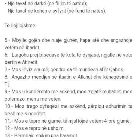
- Një tavaf në darkë (në fillim të natës);
- Një tavaf në kohën e syfyrit (në fund të natës).
Të llojllojshme
5.- Mbylle gojën dhe ruaje gjuhën, hape atë dhe angazhoje
vetëm në ibadet.
6.- Largohu prej bisedave të kota të dynjasë, ngjalle në vete
dertin e Ahiretit.
7.- Mos lëviz shumë, qëndro sa të mundesh afër Qabes.
8.- Angazho mendjen në itaatin e Allahut dhe kënaqësinë e
Tij.
9.- Mos u kundërshto me askënd, mos zgjatë muhabet, mos
polemizo, merru me veten.
10.- Mos trego dyfaqësi me askënd, përpiqu adhurimin ta
bësh me sinqeritet.
11.- Mos e tepro në gjumë, të mjaftojnë vetëm 4-orë gjumë.
12.- Mos e tepro në ushqim.
13.- Përmbaje shikim nga haramet.