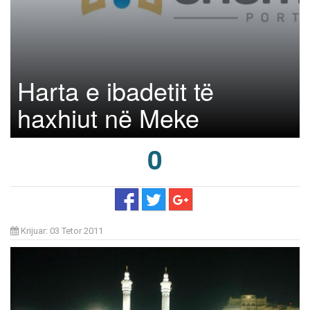
Harta e ibadetit të
haxhiut në Meke
0
Krijuar: 03 Tetor 2011