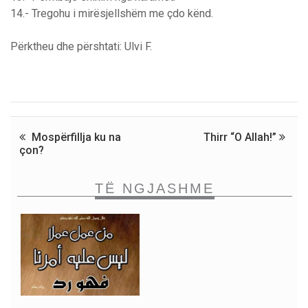
14.- Tregohu i mirësjellshëm me çdo kënd.
Përktheu dhe përshtati: Ulvi F.
Mospërfillja ku na
Thirr “O Allah!”
çon?
TË NGJASHME