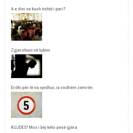
A e dini se kush është i pari?
Zgjerohuni në tubim
Erdhi për të na vjedhur, ia vodhëm zemrën
KUJDES! Mos i bëj këto pesë gjëra