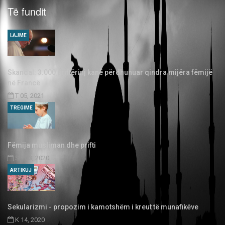
Të fundit
LAJME
Skandal: 3.000 priftërinj kanë përdhunuar qindra mijëra fëmijë
në Francë
T 05, 2021
TREGIME
Fëmija musliman dhe prifti
SH 03, 2020
ARTIKUJ
Sekularizmi - propozim i kamotshëm i kreut të munafikëve
K 14, 2020