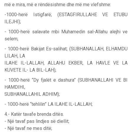
më e mira, më e rëndësishme dhe më me vlefshme:
-1000-herë Istigfarë; (ESTAGFIRULLAHE VE ETUBU
ILEJHI);
- 1000-herë salavate mbi Muhamedin sal-Allahu alejhi ve
selem;
- 1000-herë Bakijat Es-salihat; (SUBHANALLAH, ELHAMDU
LILAH, LA
ILAHE IL-LALLAH, ALLAHU EKBER, LA HAVLE VE LA
KUVETE IL- LA BIL-LAH);
- 1000-herë “Dy fjalët e dashura” (SUBHANALLAHI VE BI
HAMDIHI,
SUBHANALLAHIL ADHIM);
- 1000-herë “tehlilin” LA ILAHE IL-LALLAH;
4.- Katër tavafe brenda ditës.
- Një tavaf pas lindjes së diellit;
- Një tavaf ne mes ditë;