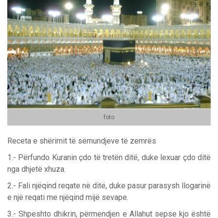
foto
Receta e shërimit të sëmundjeve të zemrës
1.- Përfundo Kuranin çdo të tretën ditë, duke lexuar çdo ditë
nga dhjetë xhuza.
2.- Fali njëqind reqate në ditë, duke pasur parasysh llogarinë
e një reqati me njëqind mijë sevape.
3.- Shpeshto dhikrin, përmendjen e Allahut sepse kjo është