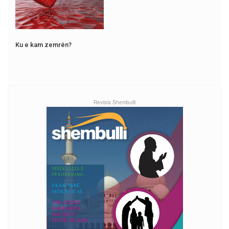
Ku e kam zemrën?
Revista Shembulli