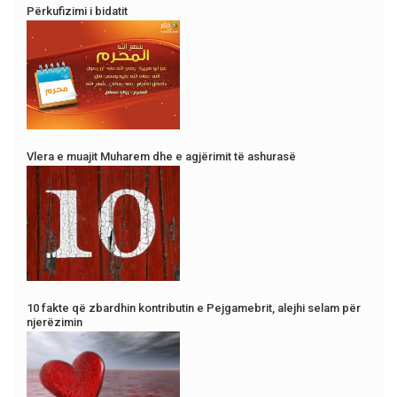
Përkufizimi i bidatit
Vlera e muajit Muharem dhe e agjërimit të ashurasë
10 fakte që zbardhin kontributin e Pejgamebrit, alejhi selam për
njerëzimin