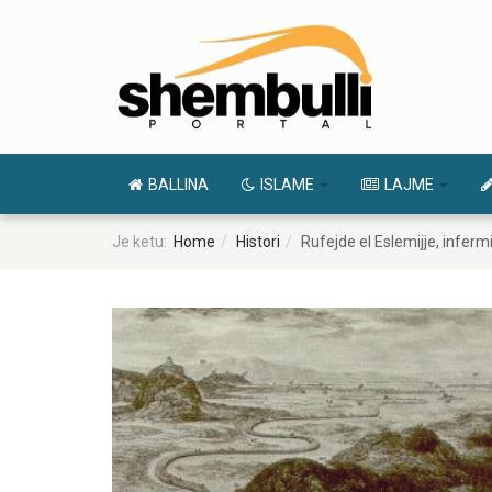
BALLINA
ISLAME
LAJME
Je ketu:
Home
Histori
Rufejde el Eslemijje, infer