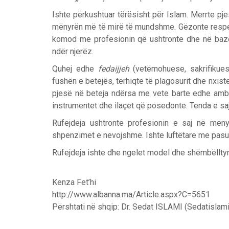
Ishte përkushtuar tërësisht për Islam. Merrte pje
mënyrën më të mirë të mundshme. Gëzonte respe
komod me profesionin që ushtronte dhe në bazë 
ndër njerëz.
Quhej edhe
fedaijjeh
(vetëmohuese, sakrifikues
fushën e betejës, tërhiqte të plagosurit dhe nxis
pjesë në beteja ndërsa me vete barte edhe ambul
instrumentet dhe ilaçet që posedonte. Tenda e saj l
Rufejdeja ushtronte profesionin e saj në mënyr
shpenzimet e nevojshme. Ishte luftëtare me pasuri
Rufejdeja ishte dhe ngelet model dhe shëmbëllty
Kenza Fet’hi
http://www.albanna.ma/Article.aspx?C=5651
Përshtati në shqip: Dr. Sedat ISLAMI (Sedatislam