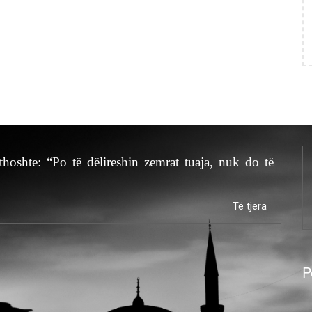
thoshte: “Po të dëlireshin zemrat tuaja, nuk do të
Të tjera
P