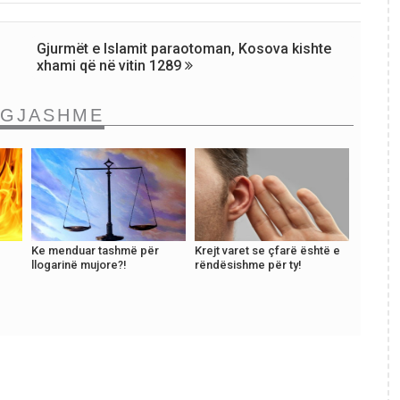
Gjurmët e Islamit paraotoman, Kosova kishte
xhami që në vitin 1289
NGJASHME
Ke menduar tashmë për
Krejt varet se çfarë është e
llogarinë mujore?!
rëndësishme për ty!