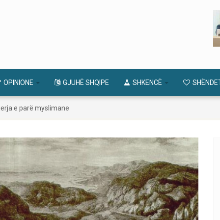
OPINIONE
GJUHË SHQIPE
SHKENCË
SHËNDE
mierja e parë myslimane