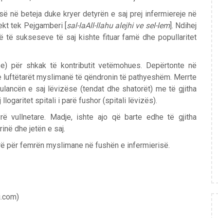
së në beteja duke kryer detyrën e saj prej infermiereje në
kt tek Pejgamberi [
sal-laAll-llahu alejhi ve sel-lem
]. Ndihej
të sukseseve të saj kishte fituar famë dhe popullaritet
e) për shkak të kontributit vetëmohues. Depërtonte në
te luftëtarët myslimanë të qëndronin të pathyeshëm. Merrte
ancën e saj lëvizëse (tendat dhe shatorët) me të gjitha
logaritet spitali i parë fushor (spitali lëvizës).
ë vullnetare. Madje, ishte ajo që barte edhe të gjitha
në dhe jetën e saj.
rë për femrën myslimane në fushën e infermierisë.
i.com)