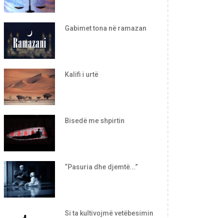
Gabimet tona në ramazan
Kalifi i urtë
Bisedë me shpirtin
“Pasuria dhe djemtë...”
Si ta kultivojmë vetëbesimin