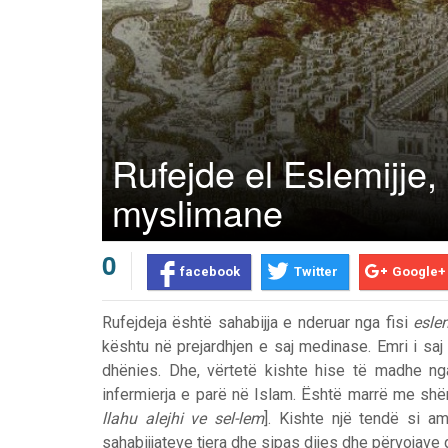
Rufejde el Eslemijje,
myslimane
0
facebook
Twitter
Google+
Rufejdeja është sahabijja e nderuar nga fisi
esle
kështu në prejardhjen e saj medinase. Emri i saj rrjedh nga fjala refd (د
dhënies. Dhe, vërtetë kishte hise të madhe ng
infermierja e parë në Islam. Është marrë me shë
Prev
Next
llahu alejhi ve sel-lem
]. Kishte një tendë si a
sahabijjateve tjera dhe sipas dijes dhe përvojave 