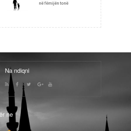
në fëmijën tonë
Na ndiqni
ër ne