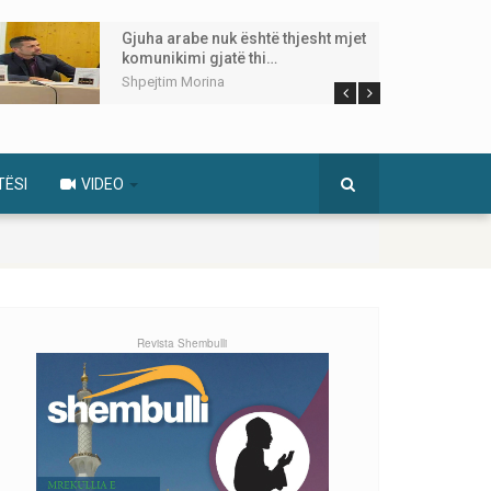
Gjuha arabe nuk është thjesht mjet
komunikimi gjatë thi…
Shpejtim Morina
TËSI
VIDEO
Revista Shembulli