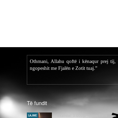
Othmani, Allahu qoftë i kënaqur prej tij, 
ngopeshit me Fjalën e Zotit tuaj.”
Të fundit
Skandal: 3.000 priftërinj kanë
LAJME