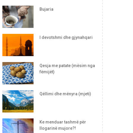
Bujaria
I devotshmi dhe gjynahqari
Qesja me patate (mësim nga
fëmijët)
Qëllimi dhe mënyra (mjeti)
Ke menduar tashmë për
llogarinë mujore?!