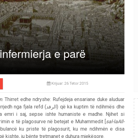
 infermierja e parë
Krijuar: 26 Tetor 2015
m
. Thirret edhe ndryshe: Rufejdeja ensariane duke aluduar
الرف) që ka kuptim të ndihmës dhe
a emri i saj, sepse ishte humaniste e madhe. Njihet si
rimin e të plagosurve në betejat e Muhammedit [
sal-laAll-
mbulancë ku priste të plagosurit, ku me ndihmën e disa
që kishte, iu bënte tretmanet e duhura mjekësore.