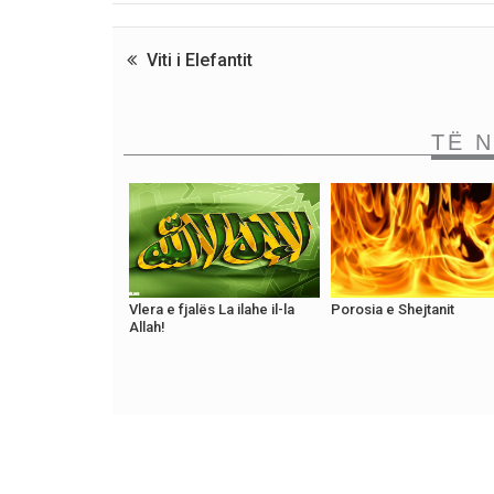
Viti i Elefantit
TË 
Vlera e fjalës La ilahe il-la
Porosia e Shejtanit
Allah!