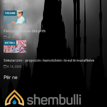
në Francë
T 05, 2021
TREGIME
Fëmija musliman dhe prifti
SH 03, 2020
ARTIKUJ
Sekularizmi - propozim i kamotshëm i kreut të munafikëve
K 14, 2020
Për ne