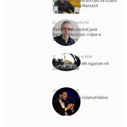
komunikimi gjatë thirrjes së Ezanit
dhe për faljen e Namazit
Dr. Jürgen Todenhöfer
Politika dhe mediet janë
bashkëfajtore për rritjen e
islamofobisë
Dr. Abdurrahman el Akël
Disa mësime rreth ngjarjes në
Zelandën e Re
Justinian Topulli
Skanderbeg-u i islamofobëve