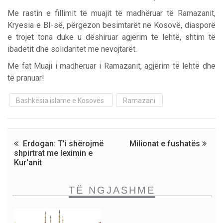
Me rastin e fillimit të muajit të madhëruar të Ramazanit,
Kryesia e BI-së, përgëzon besimtarët në Kosovë, diasporë
e trojet tona duke u dëshiruar agjërim të lehtë, shtim të
ibadetit dhe solidaritet me nevojtarët.
Me fat Muaji i madhëruar i Ramazanit, agjërim të lehtë dhe
të pranuar!
Bashkësia islame e Kosovës
Ramazani
Erdogan: T'i shërojmë
Milionat e fushatës
shpirtrat me leximin e
Kur'anit
TË NGJASHME