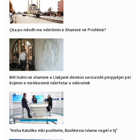
Çka po ndodh me ndërtimin e Xhamisë në Prishtinë?
BIK:Sulmi në xhaminë e Llabjanit dëmton seriozisht përpjekjet për
krijimin e mirëbesimit ndërfetar e ndëretnik
“Kisha Katolike mbi pushtetin, Bashkësia Islame vegël e tij”