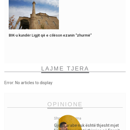
BIK-u kundër Ligjit që e cilëson ezanin “zhurmë”
LAJME TJERA
Error: No articles to display
OPINIONE
Shpejtim Morina
Gjuha arabe nuk është thjesht mjet