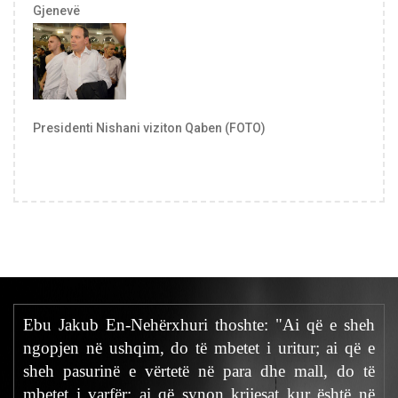
Gjenevë
Presidenti Nishani viziton Qaben (FOTO)
Ebu Jakub En-Nehërxhuri thoshte: "Ai që e sheh
ngopjen në ushqim, do të mbetet i uritur; ai që e
sheh pasurinë e vërtetë në para dhe mall, do të
mbetet i varfër; ai që synon krijesat kur është në