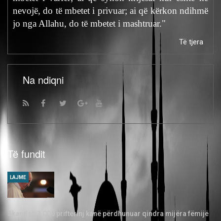
nevojë, do të mbetet i privuar; ai që kërkon ndihmë
jo nga Allahu, do të mbetet i mashtruar."
Të tjera
Na ndiqni
Të fundit
LAJME
Skandal: 3.000 priftërinj kanë përdhunuar qindra mijëra fëmijë