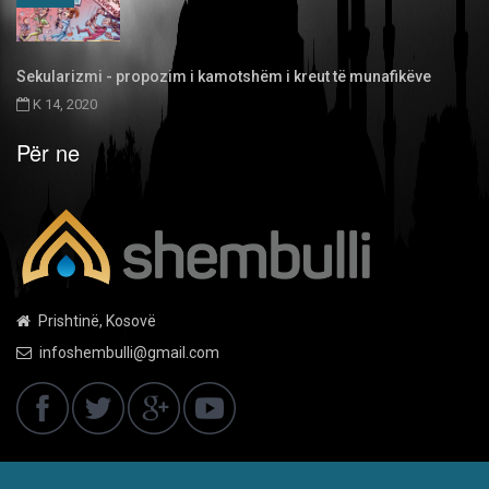
Sekularizmi - propozim i kamotshëm i kreut të munafikëve
K 14, 2020
Për ne
Prishtinë, Kosovë
infoshembulli@gmail.com