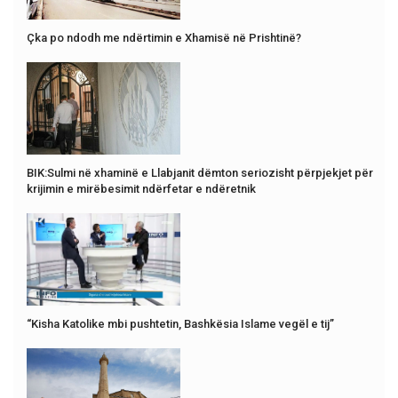
Çka po ndodh me ndërtimin e Xhamisë në Prishtinë?
BIK:Sulmi në xhaminë e Llabjanit dëmton seriozisht përpjekjet për
krijimin e mirëbesimit ndërfetar e ndëretnik
“Kisha Katolike mbi pushtetin, Bashkësia Islame vegël e tij”