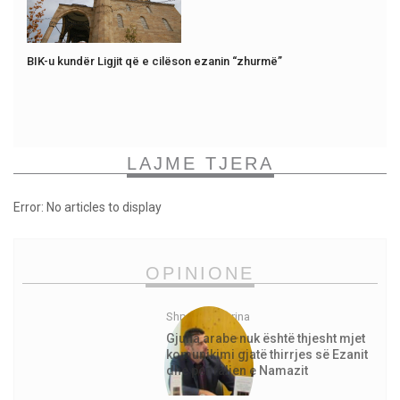
BIK-u kundër Ligjit që e cilëson ezanin “zhurmë”
LAJME TJERA
Error: No articles to display
OPINIONE
Shpejtim Morina
Gjuha arabe nuk është thjesht mjet
komunikimi gjatë thirrjes së Ezanit
dhe për faljen e Namazit