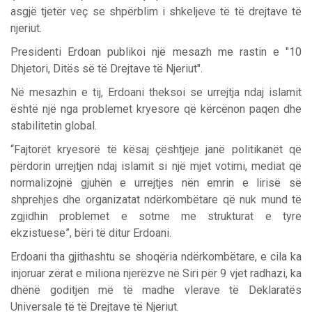
asgjë tjetër veç se shpërblim i shkeljeve të të drejtave të
njeriut.
Presidenti Erdoan publikoi një mesazh me rastin e "10
Dhjetori, Ditës së të Drejtave të Njeriut".
Në mesazhin e tij, Erdoani theksoi se urrejtja ndaj islamit
është një nga problemet kryesore që kërcënon paqen dhe
stabilitetin global.
“Fajtorët kryesorë të kësaj çështjeje janë politikanët që
përdorin urrejtjen ndaj islamit si një mjet votimi, mediat që
normalizojnë gjuhën e urrejtjes nën emrin e lirisë së
shprehjes dhe organizatat ndërkombëtare që nuk mund të
zgjidhin problemet e sotme me strukturat e tyre
ekzistuese”, bëri të ditur Erdoani.
Erdoani tha gjithashtu se shoqëria ndërkombëtare, e cila ka
injoruar zërat e miliona njerëzve në Siri për 9 vjet radhazi, ka
dhënë goditjen më të madhe vlerave të Deklaratës
Universale të të Drejtave të Njeriut.