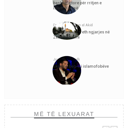
bashkëfajtore për rritjen e
islamofobisë
Dr. Abdurrahman el Akël
Disa mësime rreth ngjarjes në
Zelandën e Re
Justinian Topulli
Skanderbeg-u i islamofobëve
MË TË LEXUARAT