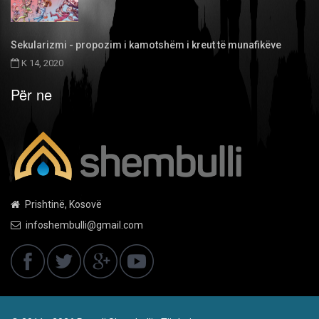
Sekularizmi - propozim i kamotshëm i kreut të munafikëve
K 14, 2020
Për ne
Prishtinë, Kosovë
infoshembulli@gmail.com