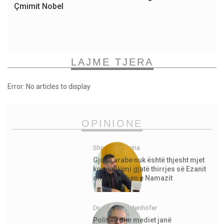
Çmimit Nobel
LAJME TJERA
Error: No articles to display
OPINIONE
Shpejtim Morina
Gjuha arabe nuk është thjesht mjet
komunikimi gjatë thirrjes së Ezanit
dhe për faljen e Namazit
Dr. Jürgen Todenhöfer
Politika dhe mediet janë