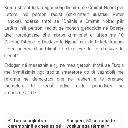
Kreu i shtetit turk reagoi ndaj dhënies së Çmimit Nobel për
Letërsi një personi racist (shkrimtarit austriak Peter
Handke), ndërsa shtoi se “Dhënia e Çmimit Nobel për
Letërsi një personi racist që mohon gjenocidin në Bosnje
dhe Hercegovinë dhe mbron kriminelët e luftës më 10
Dhjetor, Ditën e të Drejtave të Njeriut, nuk do të ketë kuptim
tjetër përveç shpërblimit të shkeljeve të të drejtave të
njeriut”.
Erdogan në mesazhin e tij, në mes tjerash, thotë se Turqia
me frymëzimin nga tradita shtetërore do të vazhdojë me
reforma në demokraci dhe në fushën e të drejtave
themelore të njeriut edhe gjatë periudhës së
ardhshme./TRT/
Turqia bojkoton
Shqipëri, 50 persona të
ceremoninë e dhënies së
vdekur nga tërmeti