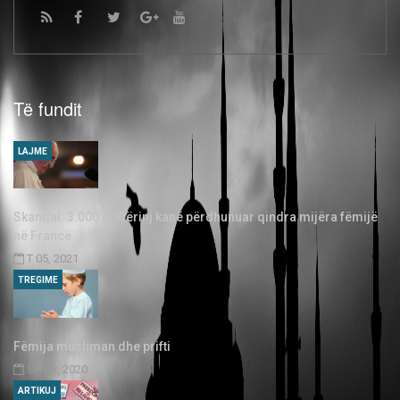
Të fundit
LAJME
Skandal: 3.000 priftërinj kanë përdhunuar qindra mijëra fëmijë
në Francë
T 05, 2021
TREGIME
Fëmija musliman dhe prifti
SH 03, 2020
ARTIKUJ