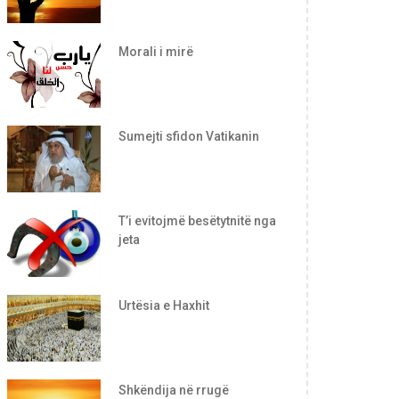
Morali i mirë
Sumejti sfidon Vatikanin
T’i evitojmë besëtytnitë nga
jeta
Urtësia e Haxhit
Shkëndija në rrugë