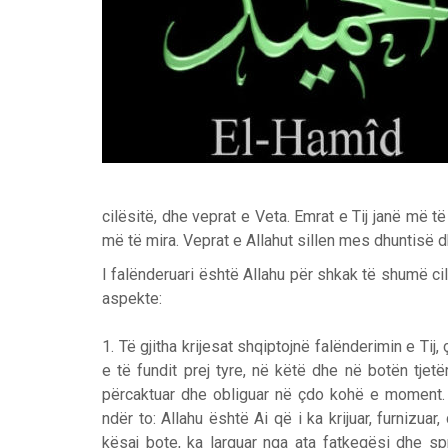
cilësitë, dhe veprat e Veta. Emrat e Tij janë më të
më të mira. Veprat e Allahut sillen mes dhuntisë d
I falënderuari është Allahu për shkak të shumë cil
aspekte:
1. Të gjitha krijesat shqiptojnë falënderimin e Tij
e të fundit prej tyre, në këtë dhe në botën tje
përcaktuar dhe obliguar në çdo kohë e moment.
ndër to: Allahu është Ai që i ka krijuar, furniz
kësaj bote, ka larguar nga ata fatkeqësi dhe sp