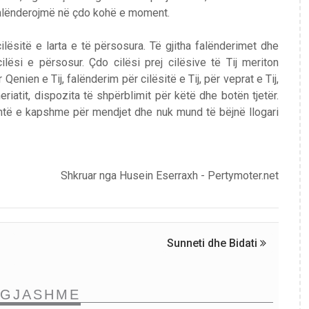
 falënderojmë në çdo kohë e moment.
ilësitë e larta e të përsosura. Të gjitha falënderimet dhe
cilësi e përsosur. Çdo cilësi prej cilësive të Tij meriton
Qenien e Tij, falënderim për cilësitë e Tij, për veprat e Tij,
heriatit, dispozita të shpërblimit për këtë dhe botën tjetër.
shtë e kapshme për mendjet dhe nuk mund të bëjnë llogari
Shkruar nga Husein Eserraxh - Pertymoter.net
Sunneti dhe Bidati
NGJASHME