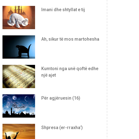
Imani dhe shtyllat e tij
Ah, sikur të mos martohesha
Kumtoni nga unë qoftë edhe
një ajet
Për agjëruesin (16)
Shpresa (er-rraxha’)