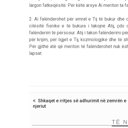
largon fatkeqësitë. Për këtë arsye Ai meriton ta
2. Ai falënderohet për emrat e Tij të bukur dhe c
cilësitë fisnike e të bukura i takojnë Atij, çdo 
falënderim të përsosur. Atij i takon falënderimi për 
për krijim, për ligjet e Tij, kozmologjike dhe të s
Për gjithë atë që meriton të falënderohet nuk ë
lapsat.
Shkaqet e rritjes së adhurimit në zemrën e
njeriut
TË 