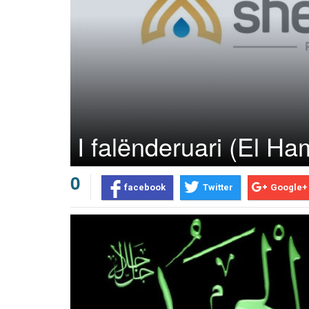
I falënderuari (El Ha
0
facebook
Twitter
Google+
Prev
Next