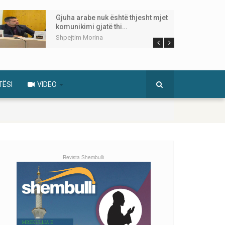
Gjuha arabe nuk është thjesht mjet
komunikimi gjatë thi…
Shpejtim Morina
TËSI
VIDEO
Revista Shembulli