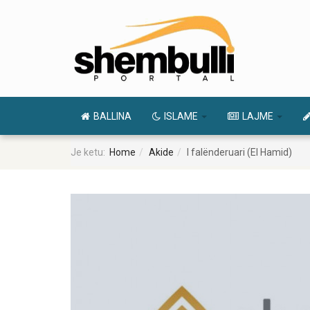
BALLINA
ISLAME
LAJME
Je ketu:
Home
Akide
I falënderuari (El Hamid)