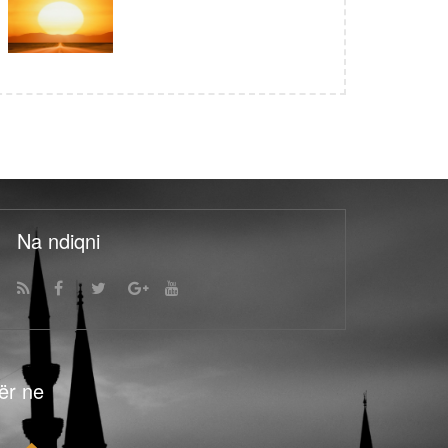
Na ndiqni
ër ne