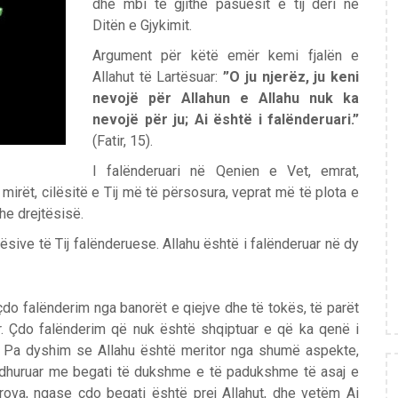
dhe mbi të gjithë pasuesit e tij deri në
Ditën e Gjykimit.
Argument për këtë emër kemi fjalën e
Allahut të Lartësuar:
”O ju njerëz, ju keni
nevojë për Allahun e Allahu nuk ka
nevojë për ju; Ai është i falënderuari.”
(Fatir, 15).
I falënderuari në Qenien e Vet, emrat,
 mirët, cilësitë e Tij më të përsosura, veprat më të plota e
he drejtësisë.
ësive të Tij falënderuese. Allahu është i falënderuar në dy
, çdo falënderim nga banorët e qiejve dhe të tokës, të parët
tër. Çdo falënderim që nuk është shqiptuar e që ka qenë i
 Pa dyshim se Allahu është meritor nga shumë aspekte,
uar, dhuruar me begati të dukshme e të padukshme të asaj e
rova, ngase çdo begati është prej Allahut, dhe vetëm Ai