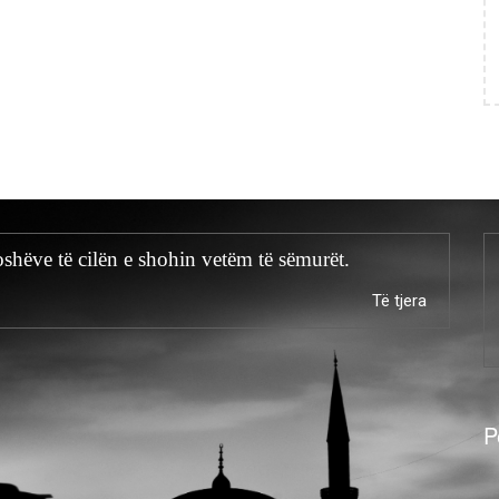
shëve të cilën e shohin vetëm të sëmurët.
Të tjera
P