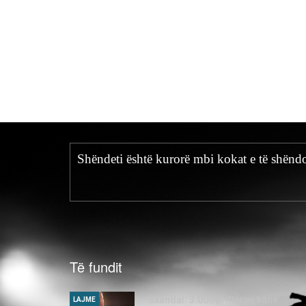
Shëndeti është kurorë mbi kokat e të shëndo
Të fundit
Skandal: 3.000 priftërinj kanë
LAJME