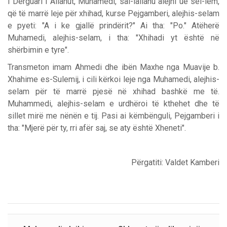
i Dërguari i Allahut, Muhamedi, sal-lallahu alejhi ue sel-lem,
që të marrë leje për xhihad, kurse Pejgamberi, alejhis-selam
e pyeti: "A i ke gjallë prindërit?" Ai tha: "Po." Atëherë
Muhamedi, alejhis-selam, i tha: "Xhihadi yt është në
shërbimin e tyre".
Transmeton imam Ahmedi dhe ibën Maxhe nga Muavije b.
Xhahime es-Sulemij, i cili kërkoi leje nga Muhamedi, alejhis-
selam për të marrë pjesë në xhihad bashkë me të.
Muhammedi, alejhis-selam e urdhëroi të kthehet dhe të
sillet mirë me nënën e tij. Pasi ai këmbënguli, Pejgamberi i
tha: "Mjerë për ty, rri afër saj, se aty është Xheneti".
Përgatiti: Valdet Kamberi