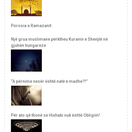
Porosia e Ramazanit
Një grua muslimane përktheu Kuranin e Shenjtë në
gjuhën hungareze
“A përnime nesër është natë e madhe?!”
Për ato që thonë se Hixhabi nuk është Obligim!