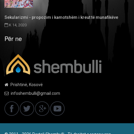
Sekularizmi - propozim i kamotshëm i kreut të munafikëve
K 14, 2020
Për ne
Prishtinë, Kosovë
infoshembulli@gmail.com