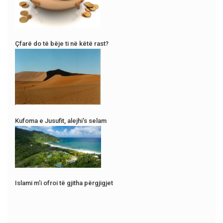
Çfarë do të bëje ti në këtë rast?
Kufoma e Jusufit, alejhi's selam
Islami m'i ofroi të gjitha përgjigjet