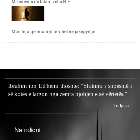
Mirësevini në Islam vëlla N.F
Mos lejo që imani yt të vihet në pikëpyetje
Ibrahim ibn Ed'hemi thoshte: "Shikimi i shpeshtë i
së kotës e largon nga zemra njohjen e së vërtetës."
Të tjera
Na ndiqni