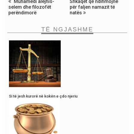
Muhamedi alejhis-
Shkaqet që ndihmojnë
selem dhe filozofët
për faljen namazit të
perëndimorë
natës
TË NGJASHME
Si të jesh kurorë në kokën e çdo njeriu