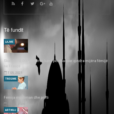
Të fundit
LAJME
Skandal: 3.000 priftërinj kanë përdhunuar qindra mijëra fëmijë
në Francë
T 05, 2021
TREGIME
Fëmija musliman dhe prifti
SH 03, 2020
ARTIKUJ