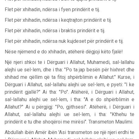
Flet për xhihadin, ndërsa i fyen prindërit e tij.
Flet për xhihadin, ndërsa i keqtrajton prindërit e tij.
Flet për xhihadin, ndërsa i braktis prindërit e tij.
Flet për xhihadin, ndërsa nuk kujdeset për prindërit e tij.
Nëse njëmend e do xhihadin, atëherë dëgjoji këto fjalë!
Një njeri shkoi te i Dërguari i Allahut, Muhamedi, sal-lallahu
alejhi ue sel-lem, dhe i tha: "Po ta jap besën për hixhret dhe
xhihad me qëllim që ta fitoj shpërblimin e Allahut." Kurse, i
Dërguari i Allahut, sal-lallahu alejhi ue sel-lem,
e pyeti: "I ke
prindërit gjallë?" Ai tha: "Po". Atëherë, i Dërguari i Allahut,
sal-lallahu alejhi ue sel-lem, i tha: "A e do shpërblimin e
Allahut?" Ai u përgjigj: "Po, gjithsesi". Atëherë, i Dërguari i
Allahut, sal-lallahu alejhi ue sel-lem, i tha: "Kthehu te
prindërit e tu dhe shoqëroi me mirësi". Transmeton Maulimi.
Abdullah ibën Amër ibën 'Asi transmeton se një njeri erdhi te