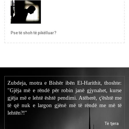
Pse të shoh të pikëlluar?
Zubdeja, motra e Bishër ibën El-Harithit, thoshte:
"Gjëja më e rëndë për robin janë gjynahet, kurse
gjëja më e lehtë është pendimi. Atëherë, ç'është me
të që nuk e largon gjënë më të rëndë me më të
lehtën?!"
Të tjera