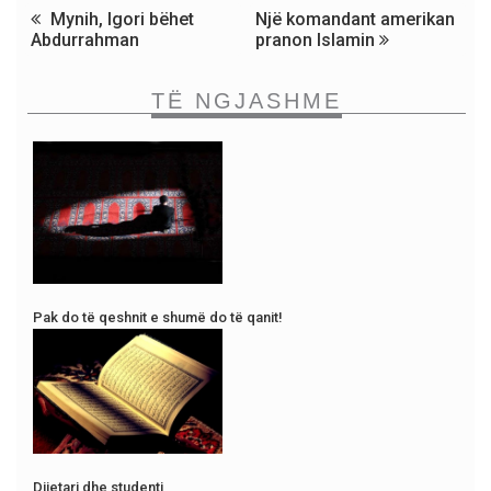
Mynih, Igori bëhet
Një komandant amerikan
Abdurrahman
pranon Islamin
TË NGJASHME
Pak do të qeshnit e shumë do të qanit!
Dijetari dhe studenti