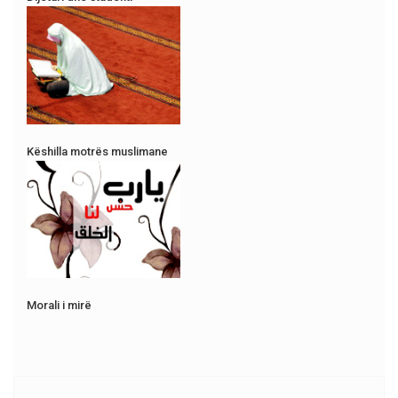
Këshilla motrës muslimane
Morali i mirë