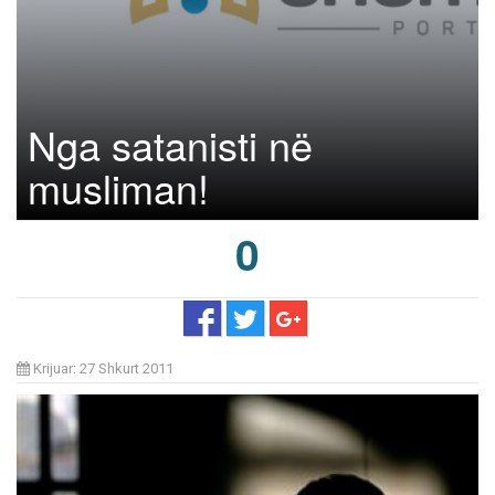
Nga satanisti në
musliman!
0
Krijuar: 27 Shkurt 2011