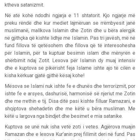
ktheva satanizmit.
Në atë kohë ndodhi ngjarja e 11 shtatorit. Kjo ngjarje më
preku rëndë dhe kur mediet lajmëruan se rrëmbyesit janë
muslimanë, mallkova Islamin dhe Zotin dhe u bëra alergjik
në gjithçka që kishte lidhje me Islamin. Pas tri javësh, më në
fund fillova të qetësohem dhe fillova që të interesohesha
për Islamin, për ta kuptuar besimin islam dhe mënyrën e
shërbimit ndaj Zotit. Lexova për Islamin dy muaj intensiv
dhe e kuptova se pikërisht feja Islame ishte ajo të cilën e
kisha kërkuar gjatë gjithë kësaj kohe!
Mësova se Islami nuk ishte fe e dhunës dhe terrorizmit, por
ishte fe e arsyes, dashurisë, harmonisë së njeriut me Zotin
dhe me rrethin e tij. Disa ditë pasi kishte filluar Ramazani, e
shqiptova shehadetin dhe me këtë u bëra musliman. Me
këtë u largova nga bindjet dhe besimet e mia satanike.
Kuptova se unë nuk isha vetë zoti i vetes. Agjërova muajin
Ramazan dhe e lexova Kur’anin prej fillimit deri në fund. Pas