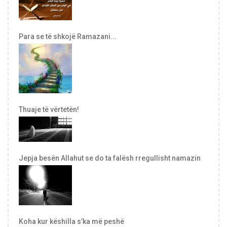
Para se të shkojë Ramazani...
Thuaje të vërtetën!
Jepja besën Allahut se do ta falësh rregullisht namazin
Koha kur këshilla s’ka më peshë