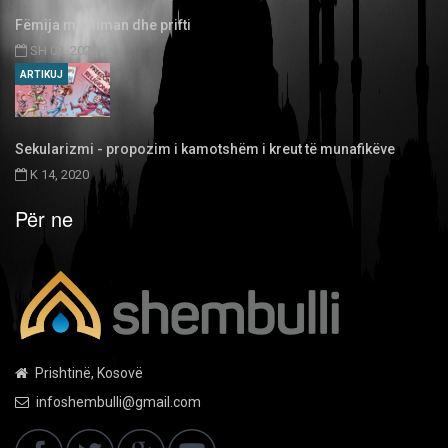
Fëmija musliman dhe prifti
SH 03, 2020
ARTIKUJ
Sekularizmi - propozim i kamotshëm i kreut të munafikëve
K 14, 2020
Për ne
Prishtinë, Kosovë
infoshembulli@gmail.com