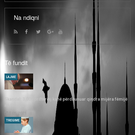
Na ndiqni
Të fundit
LAJME
Skandal: 3.000 priftërinj kanë përdhunuar qindra mijëra fëmijë
në Francë
T 05, 2021
TREGIME