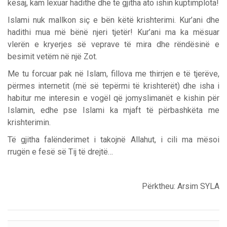
kësaj, kam lexuar hadithe dhe të gjitha ato ishin kuptimplota!
Islami nuk mallkon siç e bën këtë krishterimi. Kur’ani dhe
hadithi mua më bënë njeri tjetër! Kur’ani ma ka mësuar
vlerën e kryerjes së veprave të mira dhe rëndësinë e
besimit vetëm në një Zot.
Me tu forcuar pak në Islam, fillova me thirrjen e të tjerëve,
përmes internetit (më së tepërmi të krishterët) dhe isha i
habitur me interesin e vogël që jomyslimanët e kishin për
Islamin, edhe pse Islami ka mjaft të përbashkëta me
krishterimin.
Të gjitha falënderimet i takojnë Allahut, i cili ma mësoi
rrugën e fesë së Tij të drejtë…
Përktheu: Arsim SYLA