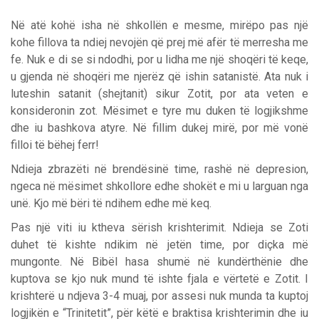
Në atë kohë isha në shkollën e mesme, mirëpo pas një
kohe fillova ta ndiej nevojën që prej më afër të merresha me
fe. Nuk e di se si ndodhi, por u lidha me një shoqëri të keqe,
u gjenda në shoqëri me njerëz që ishin satanistë. Ata nuk i
luteshin satanit (shejtanit) sikur Zotit, por ata veten e
konsideronin zot. Mësimet e tyre mu duken të logjikshme
dhe iu bashkova atyre. Në fillim dukej mirë, por më vonë
filloi të bëhej ferr!
Ndieja zbrazëti në brendësinë time, rashë në depresion,
ngeca në mësimet shkollore edhe shokët e mi u larguan nga
unë. Kjo më bëri të ndihem edhe më keq.
Pas një viti iu ktheva sërish krishterimit. Ndieja se Zoti
duhet të kishte ndikim në jetën time, por diçka më
mungonte. Në Bibël hasa shumë në kundërthënie dhe
kuptova se kjo nuk mund të ishte fjala e vërtetë e Zotit. I
krishterë u ndjeva 3-4 muaj, por assesi nuk munda ta kuptoj
logjikën e “Trinitetit”, për këtë e braktisa krishterimin dhe iu