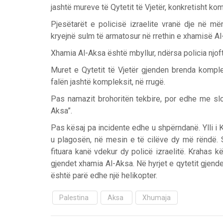
jashtë mureve të Qytetit të Vjetër, konkretisht k
Pjesëtarët e policisë izraelite vranë dje në më
kryejnë sulm të armatosur në rrethin e xhamisë A
Xhamia Al-Aksa është mbyllur, ndërsa policia njof
Muret e Qytetit të Vjetër gjenden brenda kompl
falën jashtë kompleksit, në rrugë.
Prev
Next
Pas namazit brohoritën tekbire, por edhe me slog
Aksa”.
Pas kësaj pa incidente edhe u shpërndanë. Ylli i Ku
u plagosën, në mesin e të cilëve dy më rëndë. S
fituara kanë vdekur dy policë izraelitë. Krahas kës
gjendet xhamia Al-Aksa. Në hyrjet e qytetit gjende
është parë edhe një helikopter.
Palestina
Aksa
Xhumaja