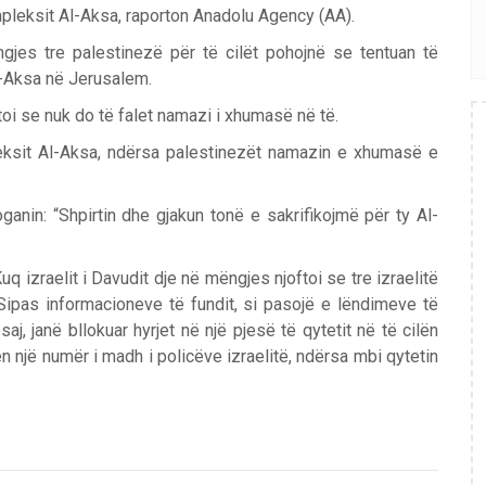
ompleksit Al-Aksa, raporton Anadolu Agency (AA).
ngjes tre palestinezë për të cilët pohojnë se tentuan të
l-Aksa në Jerusalem.
toi se nuk do të falet namazi i xhumasë në të.
eksit Al-Aksa, ndërsa palestinezët namazin e xhumasë e
anin: “Shpirtin dhe gjakun tonë e sakrifikojmë për ty Al-
q izraelit i Davudit dje në mëngjes njoftoi se tre izraelitë
ipas informacioneve të fundit, si pasojë e lëndimeve të
aj, janë bllokuar hyrjet në një pjesë të qytetit në të cilën
n një numër i madh i policëve izraelitë, ndërsa mbi qytetin