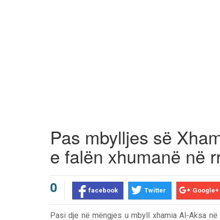
Pas mbylljes së Xham
e falën xhumanë në 
0
facebook
Twitter
Google+
Pasi dje në mëngjes u mbyll xhamia Al-Aksa në 