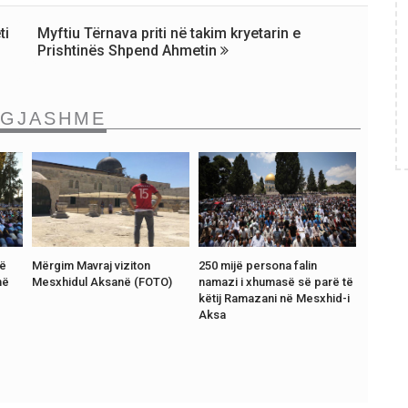
ti
Myftiu Tërnava priti në takim kryetarin e
Prishtinës Shpend Ahmetin
NGJASHME
rë
Mërgim Mavraj viziton
250 mijë persona falin
në
Mesxhidul Aksanë (FOTO)
namazi i xhumasë së parë të
këtij Ramazani në Mesxhid-i
Aksa