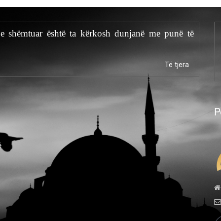
 e shëmtuar është ta kërkosh dunjanë me punë të
Të tjera
P
ë