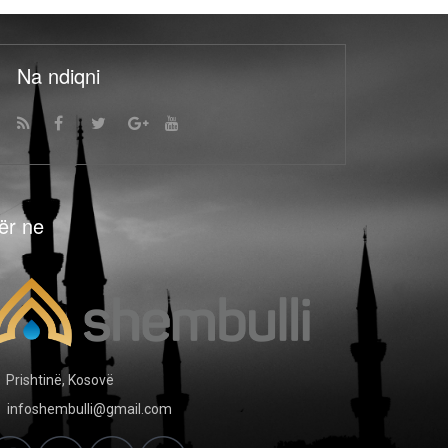
Na ndiqni
ër ne
Prishtinë, Kosovë
infoshembulli@gmail.com