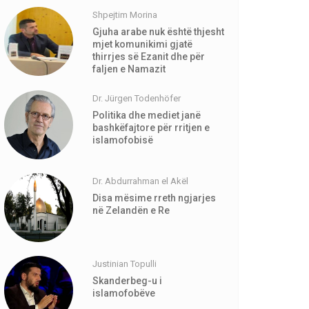
Shpejtim Morina
Gjuha arabe nuk është thjesht
mjet komunikimi gjatë
thirrjes së Ezanit dhe për
faljen e Namazit
Dr. Jürgen Todenhöfer
Politika dhe mediet janë
bashkëfajtore për rritjen e
islamofobisë
Dr. Abdurrahman el Akël
Disa mësime rreth ngjarjes
në Zelandën e Re
Justinian Topulli
Skanderbeg-u i
islamofobëve