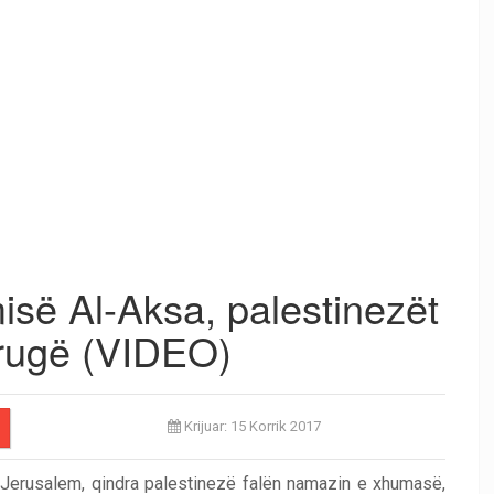
isë Al-Aksa, palestinezët
rrugë (VIDEO)
Krijuar: 15 Korrik 2017
Jerusalem, qindra palestinezë falën namazin e xhumasë,