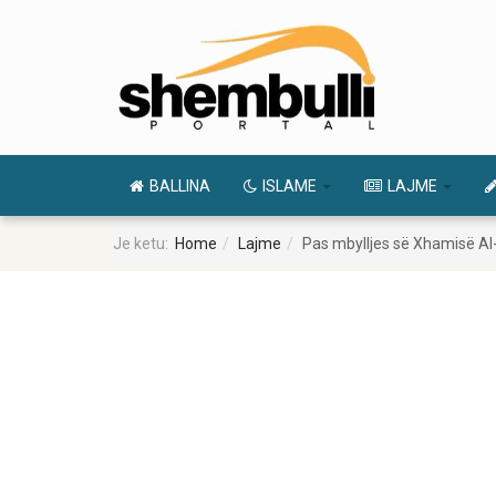
BALLINA
ISLAME
LAJME
Je ketu:
Home
Lajme
Pas mbylljes së Xhamisë Al