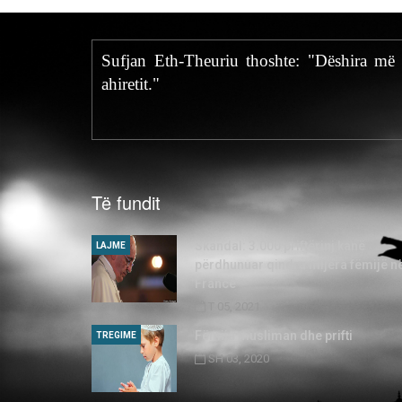
Sufjan Eth-Theuriu thoshte: "Dëshira më
ahiretit."
Të fundit
Skandal: 3.000 priftërinj kanë
LAJME
përdhunuar qindra mijëra fëmijë n
Francë
T 05, 2021
Fëmija musliman dhe prifti
TREGIME
SH 03, 2020