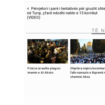
Përvjetori i parë i tentativës për grusht shte
në Turqi, çfarë ndodhi natën e 15 korrikut
(VIDEO)
TË 
Policia izraelite plagosi
Dhjetëra mijëra besimta
imamin e Al-Aksës
falin namazin e Bajramit 
xhaminë Aksa