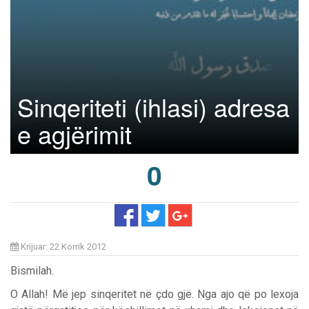
Sinqeriteti (ihlasi) adresa
e agjërimit
0
Krijuar: 22 Korrik 2012
Bismilah.
O Allah! Më jep sinqeritet në çdo gjë. Nga ajo që po lexoja