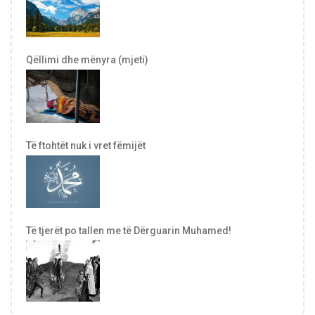
Qëllimi dhe mënyra (mjeti)
Të ftohtët nuk i vret fëmijët
Të tjerët po tallen me të Dërguarin Muhamed!