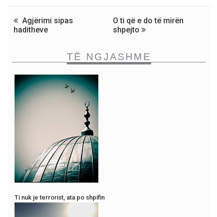
Agjërimi sipas
O ti që e do të mirën
haditheve
shpejto
TË NGJASHME
Ti nuk je terrorist, ata po shpifin