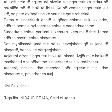
Ai i cili arrin të ngjitet në nivelin e sinqeritetit ka arritur në
shkallën më të lartë të lirisë. Ke në zemër sinqeritetin je i
lirë, po pate dyfaqësinë ke varur në qafë robërinë.
Pema e sinqeritetit është e qëndrueshme, nuk lëkundet;
ndërsa pema e syfaqësisë është e paqëndrueshme.
Sinqeriteti është parfumi i zemrës, veprimi është forma
ndërsa shpirti është sinqeriteti.
Sot, myslimanët janë më së te nevojshëm që të jenë të
sinqertë, besnik, të përgjegjshëm...
Agjërimi ofron sinqeriteti bijve të Islamit. Agjërimi e ka këtë
madhështi ose bëhet me sinqeritet ose nuk realizohet.
Atëherë, ndaluni dhe mendoni për agjërimin tuaj dhe
sinqeritetin, pra adresën tuaj.
Ulvi Fejzullahu
(Nga libri NIDAUR-REJAN, Sejid el-Afani)