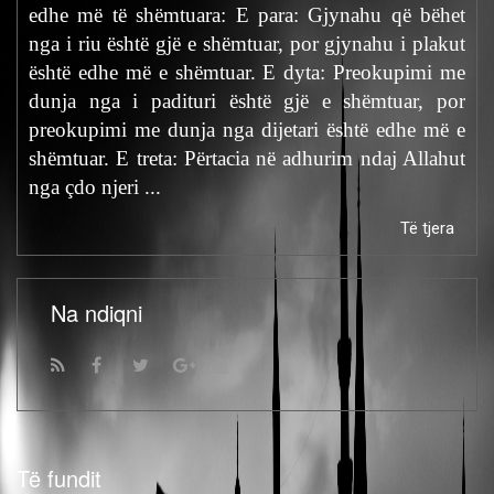
edhe më të shëmtuara: E para: Gjynahu që bëhet
nga i riu është gjë e shëmtuar, por gjynahu i plakut
është edhe më e shëmtuar. E dyta: Preokupimi me
dunja nga i padituri është gjë e shëmtuar, por
preokupimi me dunja nga dijetari është edhe më e
shëmtuar. E treta: Përtacia në adhurim ndaj Allahut
nga çdo njeri ...
Të tjera
Na ndiqni
Të fundit