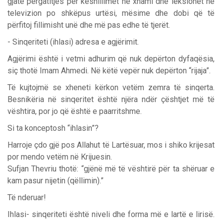
gjatë përgatitjes për këshillimet në xhami dhe leksionet në
televizion po shkëpus urtësi, mësime dhe dobi që të
përfitoj fillimisht unë dhe më pas edhe të tjerët.
- Sinqeriteti (ihlasi) adresa e agjërimit.
Agjërimi është i vetmi adhurim që nuk depërton dyfaqësia,
siç thotë Imam Ahmedi. Në këtë vepër nuk depërton “rijaja”.
Të kujtojmë se xheneti kërkon vetëm zemra të sinqerta.
Besnikëria në sinqeritet është njëra ndër çështjet më të
vështira, por jo që është e paarritshme.
Si ta konceptosh “ihlasin”?
Harroje çdo gjë pos Allahut të Lartësuar, mos i shiko krijesat
por mendo vetëm në Krijuesin.
Sufjan Thevriu thotë: “gjënë më të vështirë për ta shëruar e
kam pasur nijetin (qëllimin).”
Të nderuar!
Ihlasi- sinqeriteti është niveli dhe forma më e lartë e lirisë.