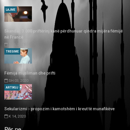
LAJME
Skandal: 3.000 priftërinj kanë përdhunuar qindra mijëra fëmijë
në Francë
T 05, 2021
TREGIME
Fëmija musliman dhe prifti
SH 03, 2020
ARTIKUJ
Sekularizmi - propozim i kamotshëm i kreut të munafikëve
K 14, 2020
Për ne