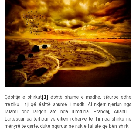
[1]
Çështja e shirkut
është shumë e madhe, sikurse edhe
rreziku i tij që është shumë i madh. Ai nxjerr njeriun nga
Islami dhe largon atë nga lumturia. Prandaj, Allahu i
Lartësuar ua tërhoqi vërejtjen robërve të Tij nga shirku në
mënyrë të qartë, duke sqaruar se nuk e fal atë që bën shirk.