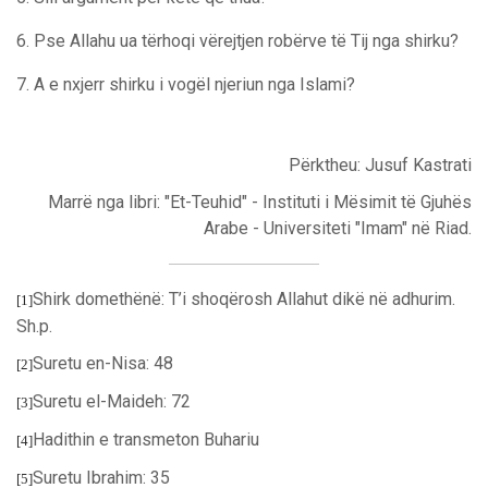
6. Pse Allahu ua tërhoqi vërejtjen robërve të Tij nga shirku?
7. A
e nxjerr shirku i vogël njeriun nga Islami?
Përktheu: Jusuf Kastrati
Marrë nga libri: "Et-Teuhid" - Instituti i Mësimit të Gjuhës
Arabe - Universiteti "Imam" në Riad.
Shirk domethënë: T’i shoqërosh Allahut dikë në adhurim.
[1]
Sh.p.
Suretu en-Nisa: 48
[2]
Suretu el-Maideh: 72
[3]
Hadithin e transmeton Buhariu
[4]
Suretu Ibrahim: 35
[5]