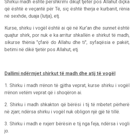
Shirku
i madh është përshkrimi dikujt tjetër pos Allahut diçka
që është e veçantë për Të, siç është therja e kurbanit, rënia
në sexhde, duaja (lutja), etj.
Kurse, shirku i vogël është ai që në Kur’an dhe sunnet është
quajtur shirk,
por nuk e ka arritur shkallën e shirkut të madh,
sikurse thënia "çfarë do Allahu dhe ti", syfaqësia e pakët,
betimi në dikë tjetër pos Allahut, etj.
Dallimi ndërmjet shirkut të madh dhe atij të vogël
1. Shirku i madh rrënon të gjitha veprat, kurse shirku i vogël
rrënon vetëm veprat që i shoqëron ai.
2. Shirku i madh shkakton që bërësi i tij të mbetet përherë
në zjarr, ndërsa shirku i vogël nuk obligon një gjë të tillë.
3. Shirku i madh e nxjerr bërësin e tij nga feja, ndërsa i vogli
jo.