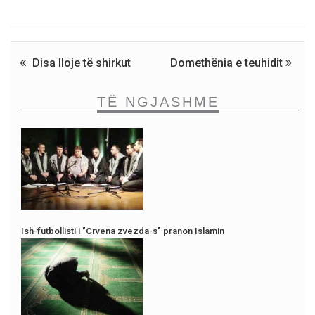
Disa lloje të shirkut
Domethënia e teuhidit
TË NGJASHME
Ish-futbollisti i "Crvena zvezda-s" pranon Islamin