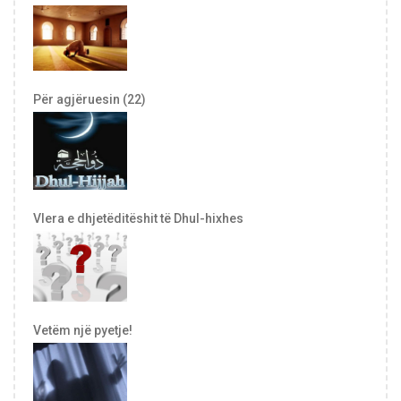
Për agjëruesin (22)
Vlera e dhjetëditëshit të Dhul-hixhes
Vetëm një pyetje!