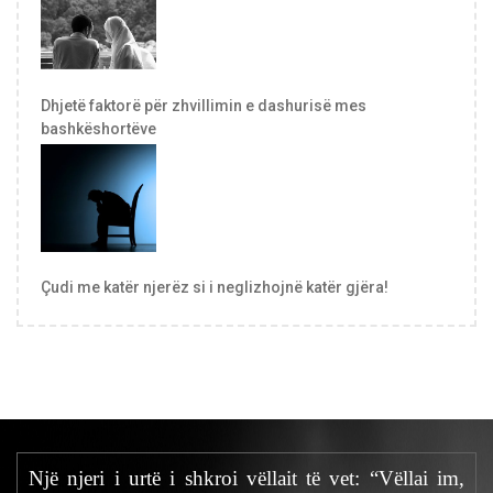
Dhjetë faktorë për zhvillimin e dashurisë mes
bashkëshortëve
Çudi me katër njerëz si i neglizhojnë katër gjëra!
Një njeri i urtë i shkroi vëllait të vet: “Vëllai im,