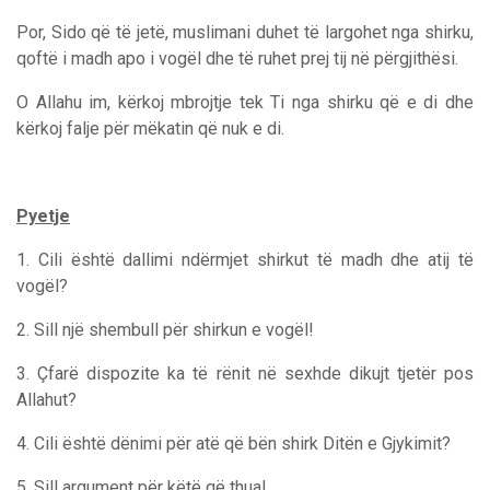
Por, Sido që të jetë, muslimani duhet të largohet nga shirku,
qoftë i madh apo i vogël dhe të ruhet prej tij në përgjithësi.
O Allahu im, kërkoj mbrojtje tek Ti nga shirku që e di dhe
kërkoj falje për mëkatin që nuk e di.
Pyetje
1. Cili është dallimi ndërmjet shirkut të madh dhe atij të
vogël?
2. Sill një shembull për shirkun e vogël!
3. Çfarë dispozite ka të rënit në sexhde dikujt tjetër pos
Allahut?
4. Cili është dënimi për atë që bën shirk Ditën e Gjykimit?
5. Sill argument për këtë që thua!