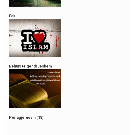
Falu...
Bëhuni të qëndrueshëm
Për agjëruesin (18)