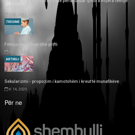
Skandal: 3.000 priftërinj kanë përdhunuar qindra mijëra fëmijë
në Francë
T 05, 2021
TREGIME
Fëmija musliman dhe prifti
SH 03, 2020
ARTIKUJ
Sekularizmi - propozim i kamotshëm i kreut të munafikëve
K 14, 2020
Për ne