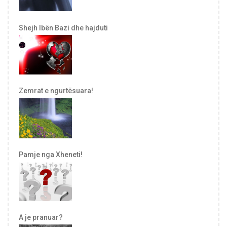
Shejh Ibën Bazi dhe hajduti
Zemrat e ngurtësuara!
Pamje nga Xheneti!
A je pranuar?