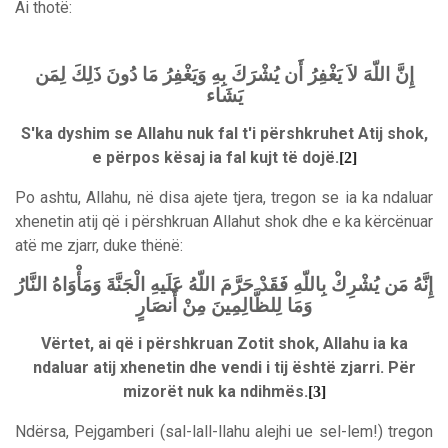
Ai thotë:
إِنَّ اللّهَ لاَ يَغْفِرُ أَن يُشْرَكَ بِهِ وَيَغْفِرُ مَا دُونَ ذَلِكَ لِمَن
يَشَاء
S'ka dyshim se Allahu nuk fal t'i përshkruhet Atij shok,
e përpos kësaj ia fal kujt të dojë.
[2]
Po ashtu, Allahu, në disa ajete tjera, tregon se ia ka ndaluar
xhenetin atij që i përshkruan Allahut shok dhe e ka kërcënuar
atë me zjarr, duke thënë:
إِنَّهُ مَن يُشْرِكْ بِاللّهِ فَقَدْ حَرَّمَ اللّهُ عَلَيهِ الْجَنَّةَ وَمَأْوَاهُ النَّارُ
وَمَا لِلظَّالِمِينَ مِنْ أَنصَارٍ
Vërtet, ai që i përshkruan Zotit shok, Allahu ia ka
ndaluar atij xhenetin dhe vendi i tij është zjarri. Për
mizorët nuk ka ndihmës.
[3]
Ndërsa, Pejgamberi (sal-lall-llahu alejhi ue sel-lem!) tregon