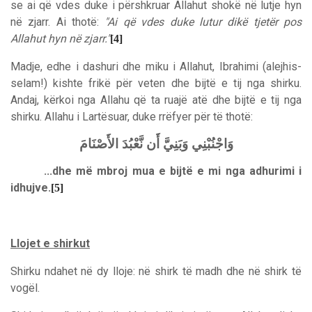
se ai që vdes duke i përshkruar Allahut shokë në lutje hyn
në zjarr. Ai thotë:
"Ai që vdes duke lutur dikë tjetër pos
Allahut hyn në zjarr."
[4]
Madje, edhe i dashuri dhe miku i Allahut, Ibrahimi (alejhis-
selam!) kishte frikë për veten dhe bijtë e tij nga shirku.
Andaj, kërkoi nga Allahu që ta ruajë atë dhe bijtë e tij nga
shirku. Allahu i Lartësuar, duke rrëfyer për të thotë:
وَاجْنُبْنِي وَبَنِيَّ أَن نَّعْبُدَ الأَصْنَامَ
...dhe më mbroj mua e bijtë e mi nga adhurimi i
idhujve.
[5]
Llojet e shirkut
Shirku ndahet në dy lloje: në shirk të madh dhe në shirk të
vogël.