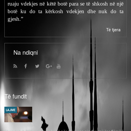
ruaju vdekjes në këtë botë para se të shkosh në një
botë ku do ta kërkosh vdekjen dhe nuk do ta
gjesh.”
Të tjera
Na ndiqni
Të fundit
LAJME