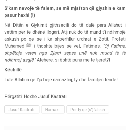
S'kam nevojë të falem, se më mjafton që gjyshin e kam
pasur haxhi (!)
Në Ditën e Gjykimit gjithsecili do të dalë para Allahut i
vetëm për të dhënë llogari. Atij nuk do të mund t'i ndihmojë
askush po qe se i ka shpërfillur urdhrat e Zotit. Profeti
Muhamed ﷺ i thoshte bijës së vet, Fatimes:
"Oj Fatime,
shpëtoje veten nga Zjarri sepse unë nuk mund të të
ndihmoj asgjë."
Atëherë, si është puna me të tjerët?!
Këshillë
Lute Allahun që t’ju bëjë namazlinj, ty dhe familjen tënde!
Përgatiti: Hoxhë Jusuf Kastrati
Jusuf Kastrati
Namazi
Për ty që (s')falesh