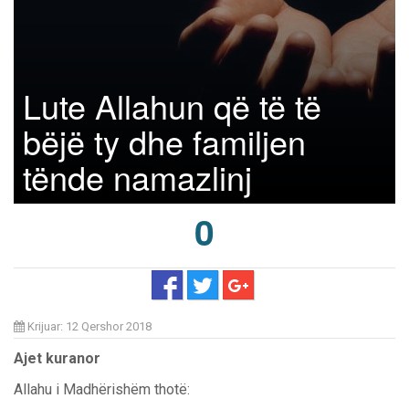
Lute Allahun që të të
bëjë ty dhe familjen
tënde namazlinj
0
Krijuar: 12 Qershor 2018
Ajet kuranor
Allahu i Madhërishëm thotë: