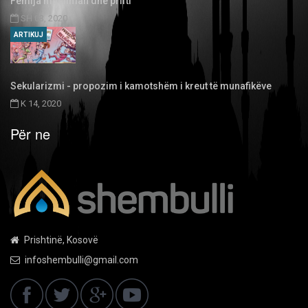
Fëmija musliman dhe prifti
SH 03, 2020
ARTIKUJ
Sekularizmi - propozim i kamotshëm i kreut të munafikëve
K 14, 2020
Për ne
Prishtinë, Kosovë
infoshembulli@gmail.com