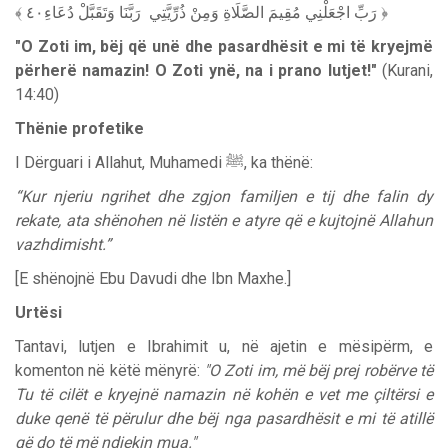
﴾ رَبِّ اجْعَلْنِي مُقِيمَ الصَّلَاةِ وَمِنْ ذُرِّيَّتِي رَبَّنَا وَتَقَبَّلْ دُعَاءِ٤٠ ﴿
"O Zoti im, bëj që unë dhe pasardhësit e mi të kryejmë
përherë namazin! O Zoti ynë, na i prano lutjet!"
(Kurani,
14:40)
Thënie profetike
I Dërguari i Allahut, Muhamedi ﷺ, ka thënë:
“Kur njeriu ngrihet dhe zgjon familjen e tij dhe falin dy
rekate, ata shënohen në listën e atyre që e kujtojnë Allahun
vazhdimisht.”
[E shënojnë Ebu Davudi dhe Ibn Maxhe.]
Urtësi
Tantavi, lutjen e Ibrahimit u, në ajetin e mësipërm, e
komenton në këtë mënyrë:
"O Zoti im, më bëj prej robërve të
Tu të cilët e kryejnë namazin në kohën e vet me çiltërsi e
duke qenë të përulur dhe bëj nga pasardhësit e mi të atillë
që do të më ndjekin mua."