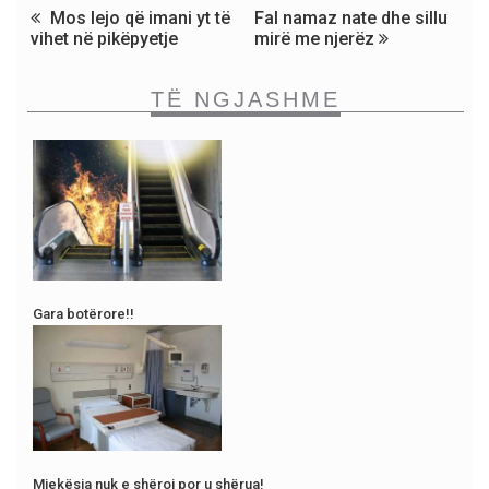
Mos lejo që imani yt të
Fal namaz nate dhe sillu
vihet në pikëpyetje
mirë me njerëz
TË NGJASHME
Gara botërore!!
Mjekësia nuk e shëroi por u shërua!