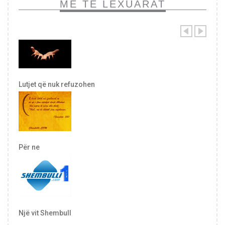
MË TË LEXUARAT
Lutjet që nuk refuzohen
Për ne
Një vit Shembull