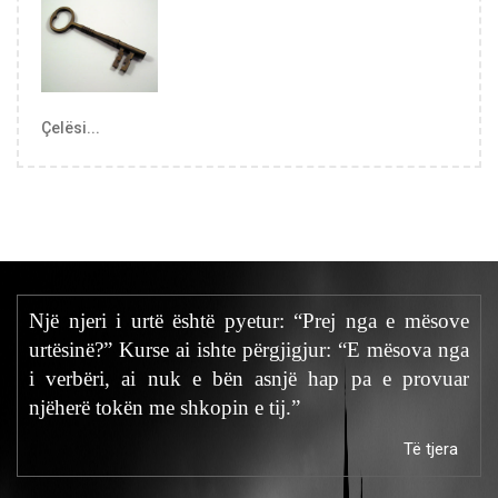
Çelësi...
Një njeri i urtë është pyetur: “Prej nga e mësove
urtësinë?” Kurse ai ishte përgjigjur: “E mësova nga
i verbëri, ai nuk e bën asnjë hap pa e provuar
njëherë tokën me shkopin e tij.”
Të tjera