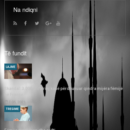
Na ndiqni
Të fundit
LAJME
Skandal: 3.000 priftërinj kanë përdhunuar qindra mijëra fëmijë
në Francë
T 05, 2021
TREGIME