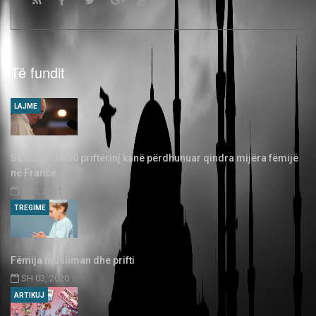
Të fundit
LAJME
Skandal: 3.000 priftërinj kanë përdhunuar qindra mijëra fëmijë
në Francë
T 05, 2021
TREGIME
Fëmija musliman dhe prifti
SH 03, 2020
ARTIKUJ