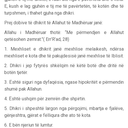
E, kush e lag gjuhën e tij me të pavërtetën, të kotën dhe të
turpshmen, i thahet gjuha nga dhikri.
Prej dobive të dhikrit të Allahut të Madhëruar janë:
Allahu i Madhëruar thotë: “Me përmendjen e Allahut
qetësohen zemrat.”( Err’R’ad, 28)
1. Mexhliset e dhikrit janë mexhlise melaikesh, ndërsa
mexhliset e kota dhe të pakujdesisë janë mexhlise të Iblisit.
2. Dhikri i jep fytyrës shkëlqim në këtë botë dhe dritë në
botën tjetër.
3. Është siguri nga dyfaqësia, ngase hipokritët e përmendin
shumë pak Allahun.
4. Është ushqim për zemrën dhe shpirtin.
5. Dhikri i shpeshtë largon nga përgojimi, mbartja e fjalëve,
gënjeshtra, gjërat e fëlliqura dhe ato të kota.
6. E bën njeriun të lumtur.