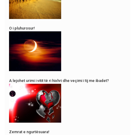
O i pluhurosur!
A lejohet urimi i vitit të ri hixhri dhe veçimi i tij me ibadet?
Zemrat e ngurtësuara!