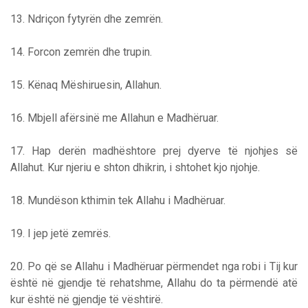
13. Ndriçon fytyrën dhe zemrën.
14. Forcon zemrën dhe trupin.
15. Kënaq Mëshiruesin, Allahun.
16. Mbjell afërsinë me Allahun e Madhëruar.
17. Hap derën madhështore prej dyerve të njohjes së
Allahut. Kur njeriu e shton dhikrin, i shtohet kjo njohje.
18. Mundëson kthimin tek Allahu i Madhëruar.
19. I jep jetë zemrës.
20. Po që se Allahu i Madhëruar përmendet nga robi i Tij kur
është në gjendje të rehatshme, Allahu do ta përmendë atë
kur është në gjendje të vështirë.