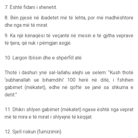
7. Është fidani i xhenetit.
8. Bën pjesë në ibadetet më të lehta, por më madhështore
dhe nga më të mirat.
9. Ka një kënaqësi të veçantë në mesin e të gjitha veprave
të tjera, që nuk i përngjan asgjë.
10. Largon Iblisin dhe e shpërfill atë.
Thotë i dashuri ynë sal-lallahu alejhi ue selem: “Kush thotë
‘subhanallah ue bihamdihi’ 100 herë në ditë, i fshihen
gabimet (mëkatet), edhe në qoftë se janë sa shkuma e
detit.”
11. Dhikri shlyen gabimet (mëkatet) ngase është nga veprat
më të mira e të mirat i shlyejnë të këqijat.
12. Sjell riskun (furnizimin).