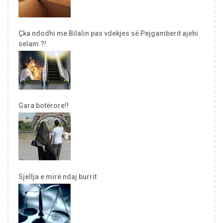
Çka ndodhi me Bilalin pas vdekjes së Pejgamberit ajehi
selam ?!
Gara botërore!!
Sjellja e mirë ndaj burrit