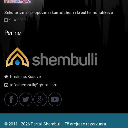
Sekularizmi - propozim i kamotshëm i kreut të munafikëve
K 14, 2020
Për ne
Prishtinë, Kosovë
infoshembulli@gmail.com
© 2011 - 2026 Portali Shembulli - Të drejtat e rezervuara.