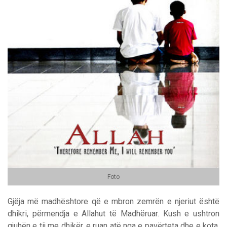
Foto
Gjëja më madhështore që e mbron zemrën e njeriut është
dhikri, përmendja e Allahut të Madhëruar. Kush e ushtron
gjuhën e tij me dhikër, e ruan atë nga e pavërteta dhe e kota.