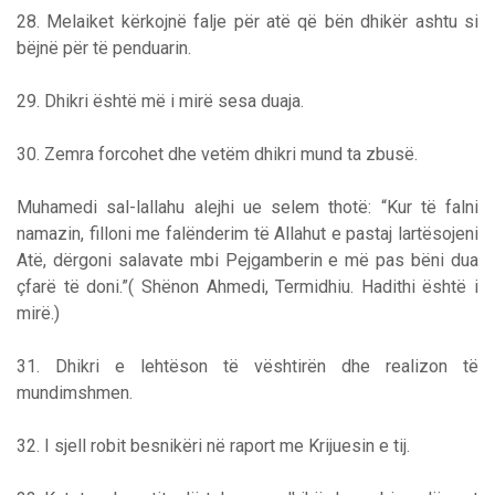
28. Melaiket kërkojnë falje për atë që bën dhikër ashtu si
bëjnë për të penduarin.
29. Dhikri është më i mirë sesa duaja.
30. Zemra forcohet dhe vetëm dhikri mund ta zbusë.
Muhamedi sal-lallahu alejhi ue selem thotë: “Kur të falni
namazin, filloni me falënderim të Allahut e pastaj lartësojeni
Atë, dërgoni salavate mbi Pejgamberin e më pas bëni dua
çfarë të doni.”( Shënon Ahmedi, Termidhiu. Hadithi është i
mirë.)
31. Dhikri e lehtëson të vështirën dhe realizon të
mundimshmen.
32. I sjell robit besnikëri në raport me Krijuesin e tij.