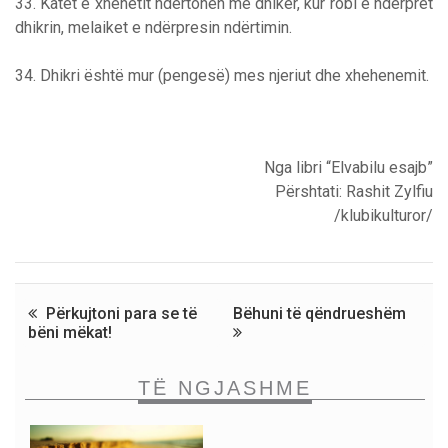
33. Katet e xhenetit ndërtohen me dhikër, kur robi e ndërpret
dhikrin, melaiket e ndërpresin ndërtimin.
34. Dhikri është mur (pengesë) mes njeriut dhe xhehenemit.
Nga libri “Elvabilu esajb”
Përshtati: Rashit Zylfiu
/klubikulturor/
Përkujtoni para se të
Bëhuni të qëndrueshëm
bëni mëkat!
TË NGJASHME