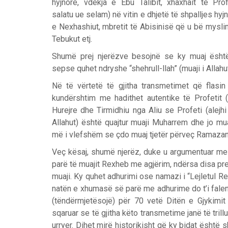
hyjnore, vdekja e Ebu Talibit, xhaxhait të Profe
salatu ue selam) në vitin e dhjetë të shpalljes hyj
e Nexhashiut, mbretit të Abisinisë që u bë myslim
Tebukut etj.
Shumë prej njerëzve besojnë se ky muaj është
sepse quhet ndryshe “shehrull-llah” (muaji i Allahut
Në të vërtetë të gjitha transmetimet që flasi
kundërshtim me hadithet autentike të Profetit 
Hurejre dhe Tirmidhiu nga Aliu se Profeti (alejhi
Allahut) është quajtur muaji Muharrem dhe jo mu
më i vlefshëm se çdo muaj tjetër përveç Ramazani
Veç kësaj, shumë njerëz, duke u argumentuar me 
parë të muajit Rexheb me agjërim, ndërsa disa pre
muaji. Ky quhet adhurimi ose namazi i “Lejletul R
natën e xhumasë së parë me adhurime do t’i falen
(tëndërmjetësojë) për 70 vetë Ditën e Gjykimit
sqaruar se të gjitha këto transmetime janë të tril
urryer. Dihet mirë historikisht që ky bidat është s