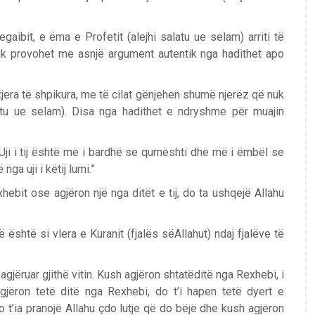
aibit, e ëma e Profetit (alejhi salatu ue selam) arriti të
uk provohet me asnjë argument autentik nga hadithet apo
jera të shpikura, me të cilat gënjehen shumë njerëz që nuk
alatu ue selam). Disa nga hadithet e ndryshme për muajin
 Uji i tij është më i bardhë se qumështi dhe më i ëmbël se
nga uji i këtij lumi.”
ebit ose agjëron një nga ditët e tij, do ta ushqejë Allahu
 është si vlera e Kuranit (fjalës sëAllahut) ndaj fjalëve të
agjëruar gjithë vitin. Kush agjëron shtatëditë nga Rexhebi, i
gjëron tetë ditë nga Rexhebi, do t’i hapen tetë dyert e
o t’ia pranojë Allahu çdo lutje që do bëjë dhe kush agjëron