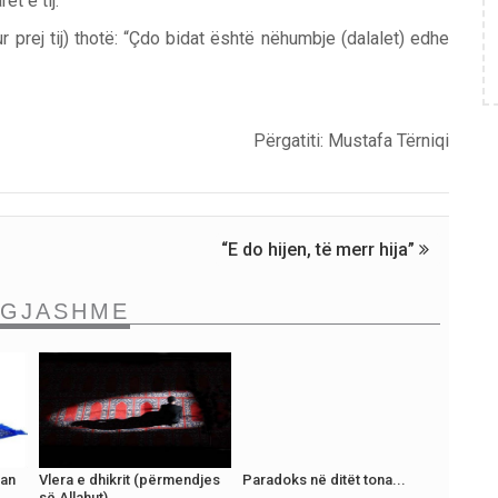
t e tij.”
 prej tij) thotë: “Çdo bidat është nëhumbje (dalalet) edhe
Përgatiti: Mustafa Tërniqi
“E do hijen, të merr hija”
NGJASHME
uan
Vlera e dhikrit (përmendjes
Paradoks në ditët tona...
së Allahut)