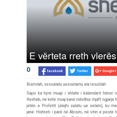
E vërteta rreth vlerë
0
facebook
Twitter
Google+
Bismilah, vessalatu uesselamu ala resulilah.
Sapo ka hyrë muaji i shtatë i kalendarit hënor i
Rexheb, në këtë muaj kanë ndodhur mjaft ngjarje h
jetën e Profetit (alejhi salatu ue selam), ku m
Prev
Next
janë: Hixhreti i parë në Abisini, në vitin e pestë 