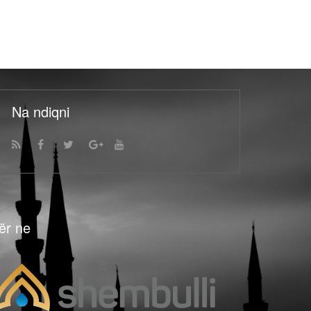
Na ndiqni
ër ne