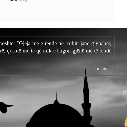
thoshte: "Gjëja më e rëndë për robin janë gjynahet,
rë, ç'është me të që nuk e largon gjënë më të rëndë
Të tjera
P
ë