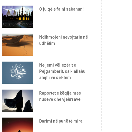
O ju që e falni sabahun!
Ndihmojeni nevojtarin në
udhëtim
Ne jemi vëllezërit e
Pejgamberit, sal-lallahu
alejhi ve sel-lem
Raportet e këqija mes
nuseve dhe vjehrrave
Durimi në punë të mira