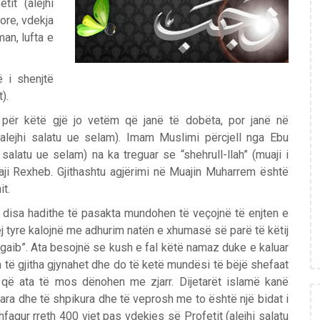
tit (alejhi
nore, vdekja
an, lufta e
 i shenjtë
).
n për këtë gjë jo vetëm që janë të dobëta, por janë në
(alejhi salatu ue selam). Imam Muslimi përcjell nga Ebu
 salatu ue selam) na ka treguar se “shehrull-llah” (muaji i
aji Rexheb. Gjithashtu agjërimi në Muajin Muharrem është
t.
disa hadithe të pasakta mundohen të veçojnë të enjten e
j tyre kalojnë me adhurim natën e xhumasë së parë të këtij
egaib”. Ata besojnë se kush e fal këtë namaz duke e kaluar
 të gjitha gjynahet dhe do të ketë mundësi të bëjë shefaat
 që ata të mos dënohen me zjarr. Dijetarët islamë kanë
luara dhe të shpikura dhe të veprosh me to është një bidat i
hfaqur rreth 400 vjet pas vdekjes së Profetit (alejhi salatu