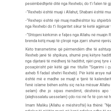
pesëmbëdhjetë ditë nga Rexhebi, do t’i falen të 
-“Rexhebi është muaji i Allahut, Shabani është mua
-“Rexhepi është një muaj madhështor ku shpërbli
nga Rexhebi do t’i llogaritet sikur të ketë agjëruar t
-“Shtojeni kërkimin e faljes nga Allahu në muaj
brenda këtij muaji të çlirojë nga zjarri shumë njerë
Këto transmetime që përmendëm dhe të ashtuquajt
Rexheb janë të shpikura, shumë prej këtyre hadi
nga dijetarë të mëdhenj të hadithit, njëri prej tyre
posaçërisht për këtë gjë me titullin "Sqarimi i 
axheb fi fadail shehri Rexheb). Për këtë arsye n
është më e madhe se muajt e tjerë të kalendarit
fenë islame bëhen ashtu siç na ka mësuar Allahu i
selam) dhe jo sipas mendimit, dëshirës apo t
(alejhissalatu uesselam) çdo risi në fe të çon në 
Imam Maliku (Allahu e mëshiroftë) ka thënë: “Nje