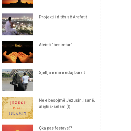
Projekti i ditës së Arafatit
Ateisti “besimtar”
Sjellja e mirë ndaj burrit
Ne e besojmë Jezusin, Isanë,
alejhis-selam (I)
Çka pas festave!?