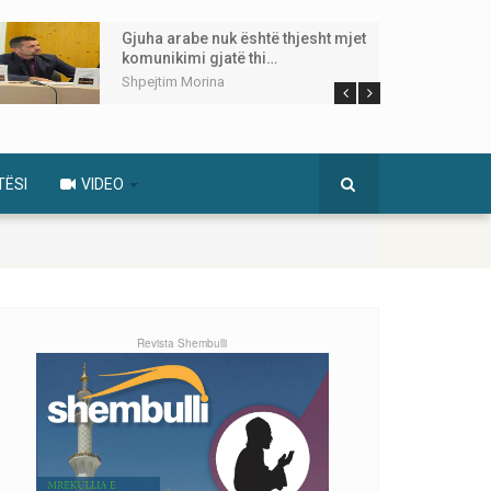
Gjuha arabe nuk është thjesht mjet
komunikimi gjatë thi…
Shpejtim Morina
TËSI
VIDEO
Revista Shembulli