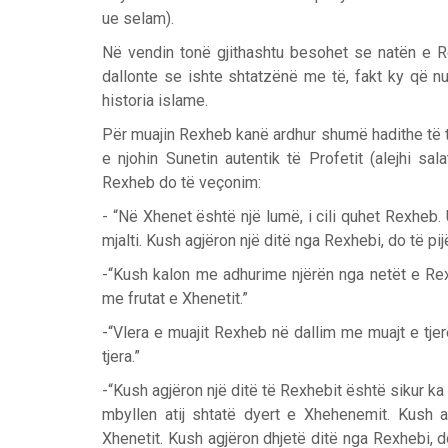
ue selam).
Në vendin tonë gjithashtu besohet se natën e Reg
dallonte se ishte shtatzënë me të, fakt ky që n
historia islame.
Për muajin Rexheb kanë ardhur shumë hadithe të t
e njohin Sunetin autentik të Profetit (alejhi s
Rexheb do të veçonim:
- “Në Xhenet është një lumë, i cili quhet Rexheb.
mjalti. Kush agjëron një ditë nga Rexhebi, do të pijë 
-“Kush kalon me adhurime njërën nga netët e Rexh
me frutat e Xhenetit.”
-“Vlera e muajit Rexheb në dallim me muajt e tjerë
tjera.”
-“Kush agjëron një ditë të Rexhebit është sikur ka 
mbyllen atij shtatë dyert e Xhehenemit. Kush a
Xhenetit. Kush agjëron dhjetë ditë nga Rexhebi, d