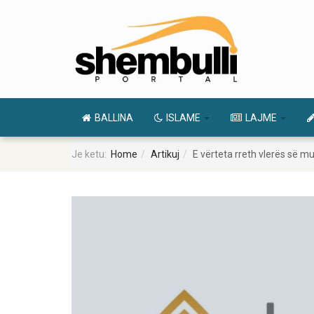
BALLINA
ISLAME
LAJME
Je ketu:
Home
Artikuj
E vërteta rreth vlerës së m