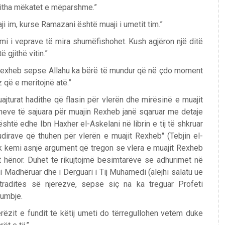
gjitha mëkatet e mëparshme.”
ji im, kurse Ramazani është muaji i umetit tim.”
mi i veprave të mira shumëfishohet. Kush agjëron një ditë
ë gjithë vitin.”
in Rexheb sepse Allahu ka bërë të mundur që në çdo moment
z që e meritojnë atë.”
urat hadithe që flasin për vlerën dhe mirësinë e muajit
theve të sajuara për muajin Rexheb janë sqaruar me detaje
 është edhe Ibn Haxher el-Askelani në librin e tij të shkruar
çudirave që thuhen për vlerën e muajit Rexheb" (Tebjin el-
uk kemi asnjë argument që tregon se vlera e muajit Rexheb
 hënor. Duhet të rikujtojmë besimtarëve se adhurimet në
 Madhëruar dhe i Dërguari i Tij Muhamedi (alejhi salatu ue
raditës së njerëzve, sepse siç na ka treguar Profeti
humbje.
rëzit e fundit të këtij umeti do tërregullohen vetëm duke