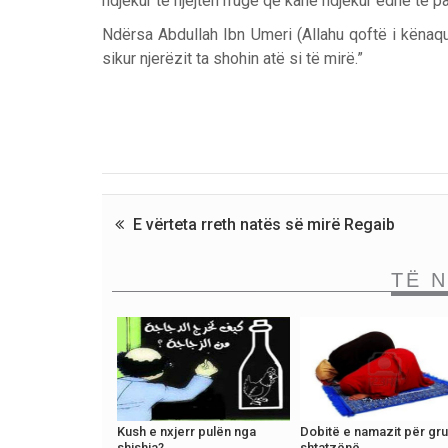
ndjekur të njëjtën rrugë që kanë ndjekur edhe të parë
Ndërsa Abdullah Ibn Umeri (Allahu qoftë i kënaqur
sikur njerëzit ta shohin atë si të mirë.”
E vërteta rreth natës së mirë Regaib
TË 
Kush e nxjerr pulën nga
Dobitë e namazit për gr
shishja?
shtatzënë