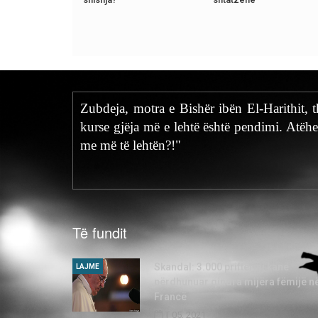
Zubdeja, motra e Bishër ibën El-Harithit, 
kurse gjëja më e lehtë është pendimi. Atëhe
me më të lehtën?!"
Të fundit
Skandal: 3.000 priftërinj kanë
LAJME
përdhunuar qindra mijëra fëmijë n
Francë
T 05, 2021