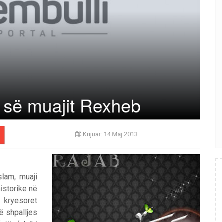
s së muajit Rexheb
Krijuar: 14 Maj 2013
slam, muaji
istorike në
ë kryesoret
të shpalljes