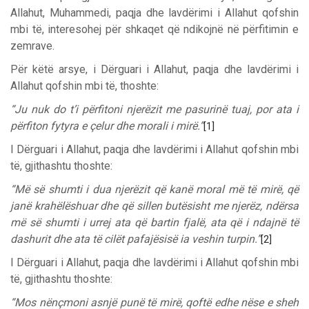
Allahut, Muhammedi, paqja dhe lavdërimi i Allahut qofshin
mbi të, interesohej për shkaqet që ndikojnë në përfitimin e
zemrave.
Për këtë arsye, i Dërguari i Allahut, paqja dhe lavdërimi i
Allahut qofshin mbi të, thoshte:
“Ju nuk do t’i përfitoni njerëzit me pasurinë tuaj, por ata i
përfiton fytyra e çelur dhe morali i mirë.”
[1]
I Dërguari i Allahut, paqja dhe lavdërimi i Allahut qofshin mbi
të, gjithashtu thoshte:
“Më së shumti i dua njerëzit që kanë moral më të mirë, që
janë krahëlëshuar dhe që sillen butësisht me njerëz, ndërsa
më së shumti i urrej ata që bartin fjalë, ata që i ndajnë të
dashurit dhe ata të cilët pafajësisë ia veshin turpin.”
[2]
I Dërguari i Allahut, paqja dhe lavdërimi i Allahut qofshin mbi
të, gjithashtu thoshte:
“Mos nënçmoni asnjë punë të mirë, qoftë edhe nëse e sheh