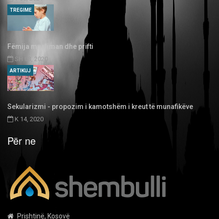
TREGIME
Fëmija musliman dhe prifti
SH 03, 2020
ARTIKUJ
Sekularizmi - propozim i kamotshëm i kreut të munafikëve
K 14, 2020
Për ne
Prishtinë, Kosovë