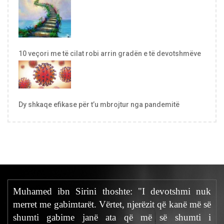
10 veçori me të cilat robi arrin gradën e të devotshmëve
Dy shkaqe efikase për t’u mbrojtur nga pandemitë
Muhamed ibn Sirini thoshte: "I devotshmi nuk
merret me gabimtarët. Vërtet, njerëzit që kanë më së
shumti gabime janë ata që më së shumti i