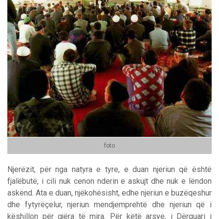
foto
Njerëzit, për nga natyra e tyre, e duan njeriun që është
fjalëbutë, i cili nuk cenon nderin e askujt dhe nuk e lëndon
askënd. Ata e duan, njëkohësisht, edhe njeriun e buzëqeshur
dhe fytyrëçelur, njeriun mendjemprehtë dhe njeriun që i
këshillon për gjëra të mira. Për këtë arsye, i Dërguari i