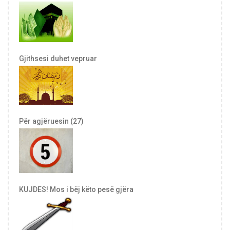
Gjithsesi duhet vepruar
Për agjëruesin (27)
KUJDES! Mos i bëj këto pesë gjëra