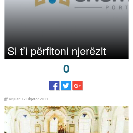
Si t’i përfitoni njerëzit
0
Krijuar: 17 Dhjetor 2011