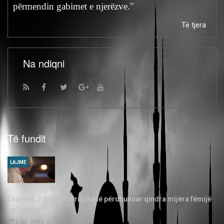
përmendin gabimet e njerëzve."
Të tjera
Na ndiqni
Të fundit
LAJME
Skandal: 3.000 priftërinj kanë përdhunuar qindra mijëra fëmijë
në Francë
T 05, 2021