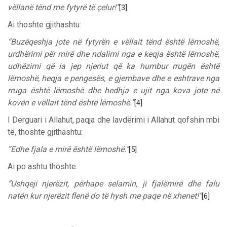
vëllanë tënd me fytyrë të çelur!”
[3]
Ai thoshte gjithashtu:
“Buzëqeshja jote në fytyrën e vëllait tënd është lëmoshë,
urdhërimi për mirë dhe ndalimi nga e keqja është lëmoshë,
udhëzimi që ia jep njeriut që ka humbur rrugën është
lëmoshë, heqja e pengesës, e gjembave dhe e eshtrave nga
rruga është lëmoshë dhe hedhja e ujit nga kova jote në
kovën e vëllait tënd është lëmoshë.”
[4]
I Dërguari i Allahut, paqja dhe lavdërimi i Allahut qofshin mbi
të, thoshte gjithashtu:
“Edhe fjala e mirë është lëmoshë.”
[5]
Ai po ashtu thoshte:
“Ushqeji njerëzit, përhape selamin, ji fjalëmirë dhe falu
natën kur njerëzit flenë do të hysh me paqe në xhenet!”
[6]