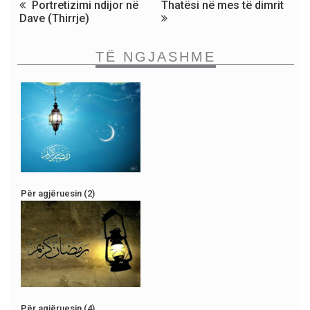
Portretizimi ndijor në
Thatësi në mes të dimrit
Dave (Thirrje)
TË NGJASHME
Për agjëruesin (2)
Për agjëruesin (4)