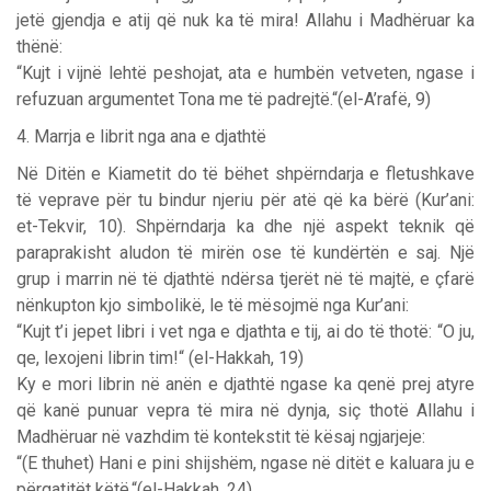
jetë gjendja e atij që nuk ka të mira! Allahu i Madhëruar ka
thënë:
“Kujt i vijnë lehtë peshojat, ata e humbën vetveten, ngase i
refuzuan argumentet Tona me të padrejtë.“(el-A’rafë, 9)
4. Marrja e librit nga ana e djathtë
Në Ditën e Kiametit do të bëhet shpërndarja e fletushkave
të veprave për tu bindur njeriu për atë që ka bërë (Kur’ani:
et-Tekvir, 10). Shpërndarja ka dhe një aspekt teknik që
paraprakisht aludon të mirën ose të kundërtën e saj. Një
grup i marrin në të djathtë ndërsa tjerët në të majtë, e çfarë
nënkupton kjo simbolikë, le të mësojmë nga Kur’ani:
“Kujt t’i jepet libri i vet nga e djathta e tij, ai do të thotë: “O ju,
qe, lexojeni librin tim!“ (el-Hakkah, 19)
Ky e mori librin në anën e djathtë ngase ka qenë prej atyre
që kanë punuar vepra të mira në dynja, siç thotë Allahu i
Madhëruar në vazhdim të kontekstit të kësaj ngjarjeje:
“(E thuhet) Hani e pini shijshëm, ngase në ditët e kaluara ju e
përgatitët këtë.“(el-Hakkah, 24)