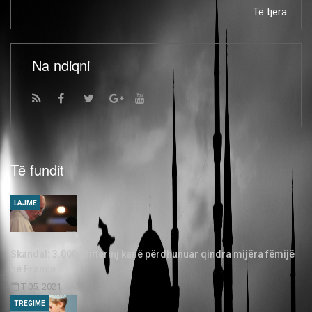
Të tjera
Na ndiqni
Të fundit
LAJME
Skandal: 3.000 priftërinj kanë përdhunuar qindra mijëra fëmijë
në Francë
T 05, 2021
TREGIME