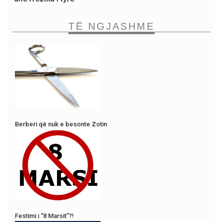
TË NGJASHME
Berberi që nuk e besonte Zotin
Festimi i “8 Marsit”?!