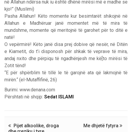
në Allahun ndërsa nuk iu është dhënë mirësi më e madhe se
kjo!” (Muslimi)
Pasha Allahun! Këto momente kur besimtarët shikojnë në
Allahun e Madhëruar janë momentet më të mira të
mundshme, momente që meritojnë të garohet për to ditë e
natë!
O vepërmirë! Këto janë disa prej dobive që nesër, në Ditën
e Kiametit, do t’i disponosh për shkak të veprave të mira,
andaj nxito dhe përpiqu të ngadhënjesh me kë[to mirësi të
Zotit tënd!
“E për shpërblim të tillë le të garojnë ata që lakmojnë të
mirën.“ (el-Mutaffifinë, 26)
Burimi: www.denana.com
Përshtati në shqip:
Sedat ISLAMI
Pijet alkoolike, droga
Me dhjetë fytyra
dhe rreziku i tyre