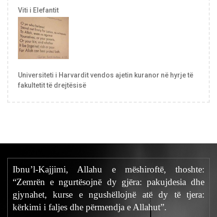
Viti i Elefantit
Universiteti i Harvardit vendos ajetin kuranor në hyrje të
fakultetit të drejtësisë
Ibnu’l-Kajjimi, Allahu e mëshiroftë, thoshte:
“Zemrën e ngurtësojnë dy gjëra: pakujdesia dhe
gjynahet, kurse e ngushëllojnë atë dy të tjera:
kërkimi i faljes dhe përmendja e Allahut”.