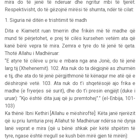
mira do të jenë të nderuar dhe ngritur mbi të tjerët.
Respektivisht, do të gëzojnë mirësi të shumta, ndër të cilat:
1. Siguria në ditën e trishtimit të madh
Dita e Kiametit ruan tmerrin dhe frikën më të madhe që
mund të përjetohet, e prej të cilës kursehen vetëm ata që
kanë bërë vepra të mira. Zemra e tyre do të jenë të qeta.
Thotë Allahu i Madhëruar:
“E atyre të cilëve u priu e mbara nga ana Jonë, do të jenë
larg tij (Xhehenemit). 102. Ata nuk do ta dëgjojnë as zhurmën
e tij, dhe ata do të jenë përgjithmonë të kënaqur me atë që e
dëshirojnë vetë. 103. Ata nuk do t’i shqetësojë ajo frika e
madhe (e fryerjes së surit), dhe do t’i presin engjëjt (duke i
uruar): “Kjo është dita juaj që ju premtohej”.” (el-Enbija, 101-
103)
Ka thënë Ibni Kethiri [Allahu e mëshiroftë]: Këta janë njerëzit
që iu priu lumturia prej Allahut të Madhëruar ndërsa në dynja
lanë veprat e mira (që u bënë shkak për këtë shpëtim të
tyre, ngase është rregull se kush bën mirë gjen të mirën):