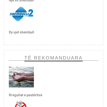
Një vit Shembull
Dy vjet shembull
TË REKOMANDUARA
Rregullat e pastërtisë