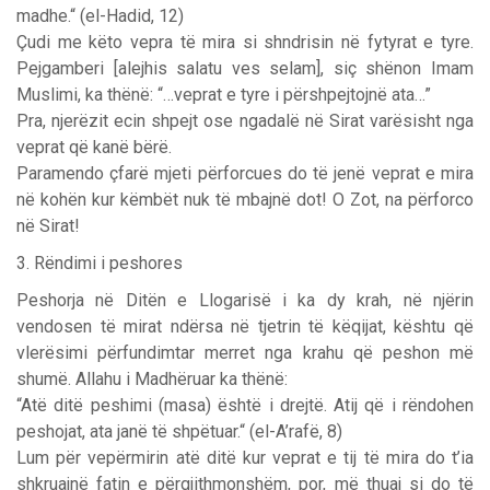
madhe.“ (el-Hadid, 12)
Çudi me këto vepra të mira si shndrisin në fytyrat e tyre.
Pejgamberi [alejhis salatu ves selam], siç shënon Imam
Muslimi, ka thënë: “…veprat e tyre i përshpejtojnë ata…”
Pra, njerëzit ecin shpejt ose ngadalë në Sirat varësisht nga
veprat që kanë bërë.
Paramendo çfarë mjeti përforcues do të jenë veprat e mira
në kohën kur këmbët nuk të mbajnë dot! O Zot, na përforco
në Sirat!
3. Rëndimi i peshores
Peshorja në Ditën e Llogarisë i ka dy krah, në njërin
vendosen të mirat ndërsa në tjetrin të këqijat, kështu që
vlerësimi përfundimtar merret nga krahu që peshon më
shumë. Allahu i Madhëruar ka thënë:
“Atë ditë peshimi (masa) është i drejtë. Atij që i rëndohen
peshojat, ata janë të shpëtuar.“ (el-A’rafë, 8)
Lum për vepërmirin atë ditë kur veprat e tij të mira do t’ia
shkruajnë fatin e përgjithmonshëm, por, më thuaj si do të