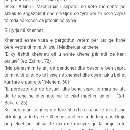
Shiko, Allahu i Madhëruar i shpëtoi në këto momente pë
shkak të angazhimit dhe orvatjes së tyre për të bërë vepra
të mria në kohën sa jetonin në dynja.
5. Hyrja në Xhennet
Xhenneti është vatra e përgatitur vetëm për ata që kanë
bërë vepra të mira. Allahu i Madhëruar ka thënë:
“E ky është xhenneti që u është dhënë për atë që keni
punuar.“ (ez-Zuhruf, 72)
“Me përjashtim të atij që pendohet dhe beson e bën vepra
të mira, të tillët do të hyjnë në xhennet dhe atyre nuk u bëhet
kurrfarë e padrejtë.“(Merjem, 60)
“E, përgëzoi ata që besuan dhe bënë vepra të mira se ata
do të jenë në xhennete në të cilët rrjedhin lumenj. …“(el-
Bekare, 25)
Kur besimtari ta ndiej me tërë shpirtin e tij se të mriat janë
shkak që ai të hyjë në Xhennet, atëherë ai do të intensifikojë
përpjekjet për shtuar të mira në mënyrë që ta arrijë këtë