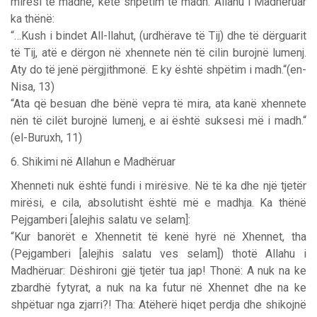
mirësi të madhe, këtë shpëtim të madh. Allahu i Madhëruar
ka thënë:
“…Kush i bindet All-llahut, (urdhërave të Tij) dhe të dërguarit
të Tij, atë e dërgon në xhennete nën të cilin burojnë lumenj.
Aty do të jenë përgjithmonë. E ky është shpëtim i madh.“(en-
Nisa, 13)
“Ata që besuan dhe bënë vepra të mira, ata kanë xhennete
nën të cilët burojnë lumenj, e ai është suksesi më i madh.“
(el-Buruxh, 11)
6. Shikimi në Allahun e Madhëruar
Xhenneti nuk është fundi i mirësive. Në të ka dhe një tjetër
mirësi, e cila, absolutisht është më e madhja. Ka thënë
Pejgamberi [alejhis salatu ve selam]:
“Kur banorët e Xhennetit të kenë hyrë në Xhennet, tha
(Pejgamberi [alejhis salatu ves selam]) thotë Allahu i
Madhëruar: Dëshironi gjë tjetër tua jap! Thonë: A nuk na ke
zbardhë fytyrat, a nuk na ka futur në Xhennet dhe na ke
shpëtuar nga zjarri?! Tha: Atëherë hiqet perdja dhe shikojnë