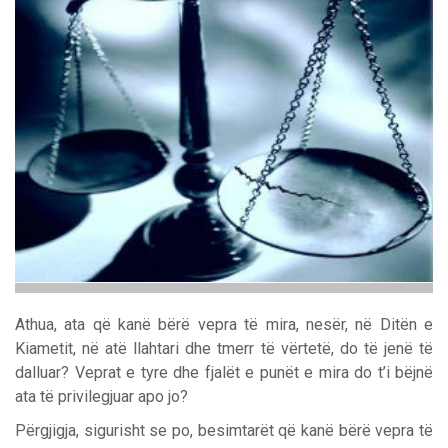
Athua, ata që kanë bërë vepra të mira, nesër, në Ditën e
Kiametit, në atë llahtari dhe tmerr të vërtetë, do të jenë të
dalluar? Veprat e tyre dhe fjalët e punët e mira do t’i bëjnë
ata të privilegjuar apo jo?
Përgjigja, sigurisht se po, besimtarët që kanë bërë vepra të