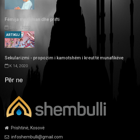
Fëmija musliman dhe prifti
SH 03, 2020
ARTIKUJ
Sekularizmi - propozim i kamotshëm i kreut të munafikëve
K 14, 2020
Për ne
Prishtinë, Kosovë
infoshembulli@gmail.com