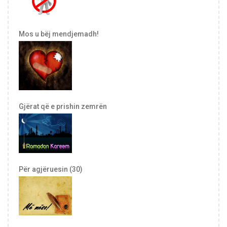
Mos u bëj mendjemadh!
Gjërat që e prishin zemrën
Për agjëruesin (30)