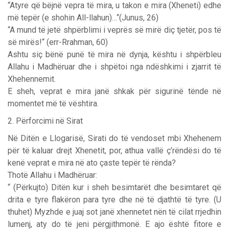
“Atyre që bëjnë vepra të mira, u takon e mira (Xheneti) edhe
më tepër (e shohin All-llahun)…“(Junus, 26)
“A mund të jetë shpërblimi i veprës së mirë diç tjetër, pos të
së mirës!“ (err-Rrahman, 60)
Ashtu siç bënë punë të mira në dynja, kështu i shpërbleu
Allahu i Madhëruar dhe i shpëtoi nga ndëshkimi i zjarrit të
Xhehennemit.
E sheh, veprat e mira janë shkak për sigurinë tënde në
momentet më të vështira.
2. Përforcimi në Sirat
Në Ditën e Llogarisë, Sirati do të vendoset mbi Xhehenem
për të kaluar drejt Xhenetit, por, athua vallë ç’rëndësi do të
kenë veprat e mira në ato çaste tepër të rënda?
Thotë Allahu i Madhëruar:
“ (Përkujto) Ditën kur i sheh besimtarët dhe besimtaret që
drita e tyre flakëron para tyre dhe në të djathtë të tyre. (U
thuhet) Myzhde e juaj sot janë xhennetet nën të cilat rrjedhin
lumenj, aty do të jeni përgjithmonë. E ajo është fitore e