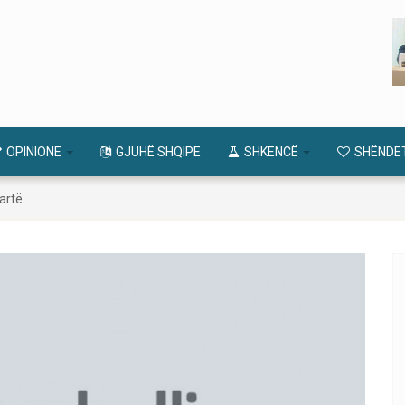
OPINIONE
GJUHË SHQIPE
SHKENCË
SHËNDE
qartë