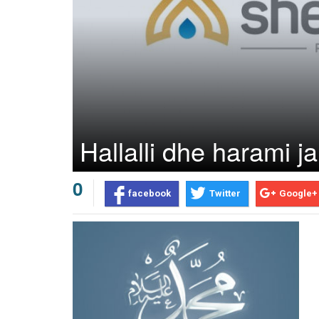
Hallalli dhe harami j
0
facebook
Twitter
Google+
Prev
Next