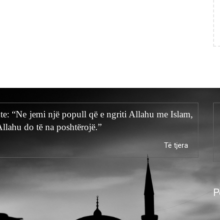
hte: “Ne jemi një popull që e ngriti Allahu me Islam,
Allahu do të na poshtërojë.”
Të tjera
P