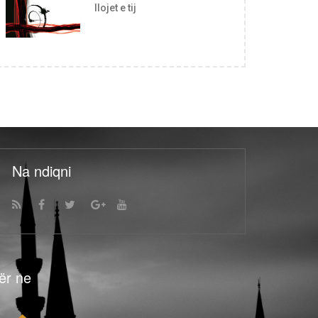
llojet e tij
Na ndiqni
ër ne