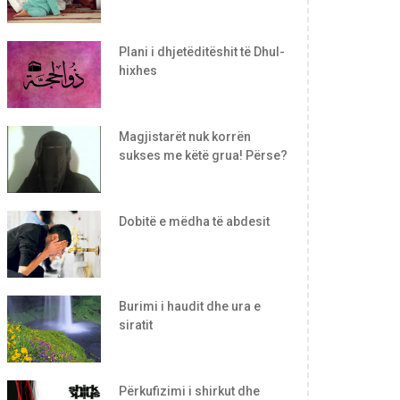
Plani i dhjetëditëshit të Dhul-
hixhes
Magjistarët nuk korrën
sukses me këtë grua! Përse?
Dobitë e mëdha të abdesit
Burimi i haudit dhe ura e
siratit
Përkufizimi i shirkut dhe