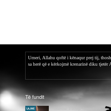
Umeri, Allahu qoftë i kënaqur prej tij, thos
sa herë që e kërkojmë krenarinë diku tjetër 
Të fundit
Skandal: 3.000 priftërinj kanë
LAJME