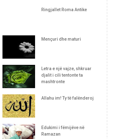
Ringjallet Roma Antike
Mençuri dhe maturi
Letra e një vajze, shkruar
djalit i cili tentonte ta
mashtronte
Allahu im! Ty të falënderoj
Edukimi i fëmijëve në
Ramazan