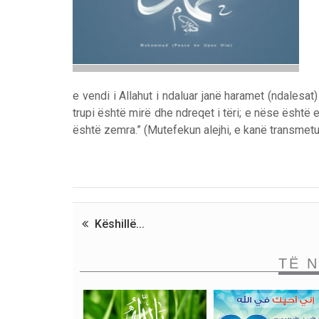
e vendi i Allahut i ndaluar janë haramet (ndalesat
trupi është mirë dhe ndreqet i tëri; e nëse është e
është zemra.” (Mutefekun alejhi, e kanë transmet
Këshillë...
TË 