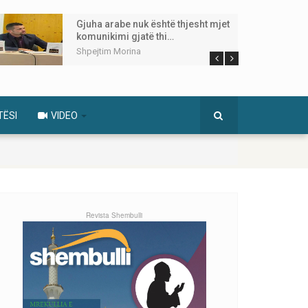
Gjuha arabe nuk është thjesht mjet
komunikimi gjatë thi…
Shpejtim Morina
TËSI
VIDEO
Revista Shembulli