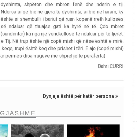
dyshimta, shpëton dhe mbron fenë dhe nderin e tij.
Ndërsa ai që bie në gjëra të dyshimta, ai bie në haram, ky
është si shembulli i bariut që ruan kopenë rreth kullosës
së ndaluar që thuajse gati ka hyrë në të. Çdo mbret
(sundimtar) ka nga një vendkullosë të ndaluar për të tjerët,
) e Tij. Në trup është një copë mishi që nëse është e mirë,
 keqe, trupi është keq dhe prishet i tëri. E ajo (copë mishi)
uar përmes disa rrugëve me shprehje të përafërta)
Bahri CURRI
Dynjaja është për katër persona
NGJASHME