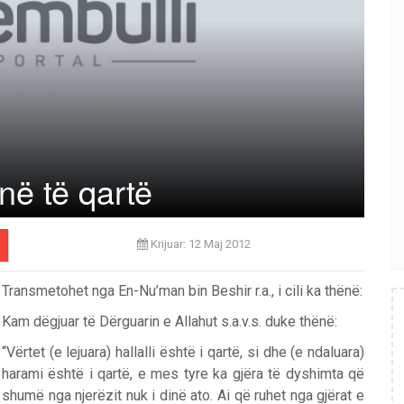
anë të qartë
Krijuar: 12 Maj 2012
Transmetohet nga En-Nu’man bin Beshir r.a., i cili ka thënë:
Kam dëgjuar të Dërguarin e Allahut s.a.v.s. duke thënë:
“Vërtet (e lejuara) hallalli është i qartë, si dhe (e ndaluara)
harami është i qartë, e mes tyre ka gjëra të dyshimta që
sh
umë nga njerëzit nuk i dinë ato. Ai që ruhet nga gjërat e