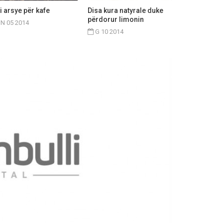
i arsye për kafe
Disa kura natyrale duke
përdorur limonin
N 05 2014
G 10 2014