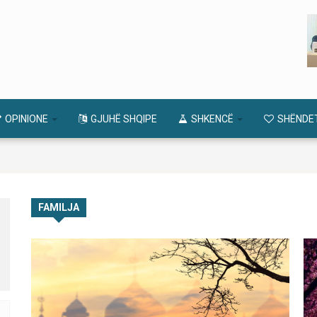
OPINIONE
GJUHË SHQIPE
SHKENCË
SHËNDE
FAMILJA