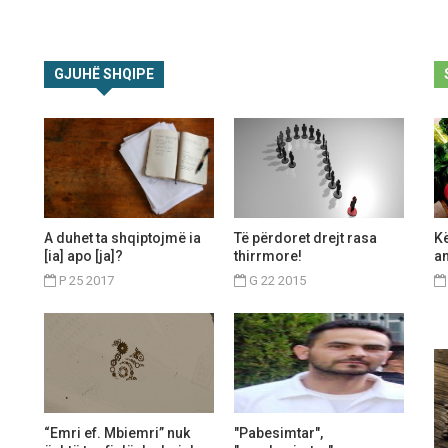
GJUHË SHQIPE
A duhet ta shqiptojmë ia
Të përdoret drejt rasa
K
[ia] apo [ja]?
thirrmore!
a
P 25 2017
G 22 2015
“Emri ef. Mbiemri” nuk
"Pabesimtar",