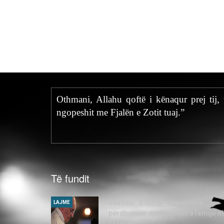
Othmani, Allahu qoftë i kënaqur prej tij, 
ngopeshit me Fjalën e Zotit tuaj.”
Të fundit
Skandal: 3.000 priftërinj kanë
LAJME
përdhunuar qindra mijëra fëmijë n
Francë