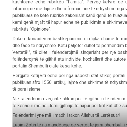
kushtojmë edhe rubrikës “Familja”. Përveç këtyre që u
informojmë me lajme dhe informacione të ndryshme nga v
publikuara në këtë rubrikë zakonisht kanë qenë të huazua
kemi qenë mjaft të hapur edhe në publikimin e shkrimeve 
rubrikës “Opinione”.
Duke e konsideruar bashkëpunimin si diçka shumë të mi
dhe faqe të ndryshme. Këtu patjetër duhet të përmendim
Vërtetë!”, të cilët i falënderojmë sinqerisht për një ba
falënderojmë të gjithë ata individë, hoxhallarë dhe autor
portalin Shembulli gjatë kësaj kohe.
Përgjatë këtij viti edhe për nga aspekti statistikor, porta
publikuan afro 1550 artikuj, lajme dhe shkrime të ndrysh
të para islame.
Një falënderim i veçantë shkon për të gjithë ju të nderuar
të kënaqur me ne. Jemi gjithnjë të hapur për kritikat dhe su
Falënderimi ynë më i madh i takon Allahut të Lartësuar!
Lusim Zotin të na mundësojë që vërtet të jemi shembull i 