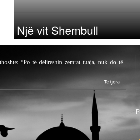
Një vit Shembull
thoshte: “Po të dëlireshin zemrat tuaja, nuk do të
Të tjera
P
ë