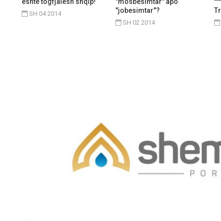
është togfjalësh shqip!
"mosbesimtar" apo
"jobesimtar"?
Tr
SH 04 2014
SH 02 2014