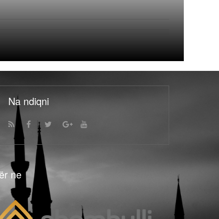
Na ndiqni
ër ne